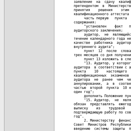
заявление  на  сдачу  квалиф
претендентом  в  Министерств
принятия    решения    этим 
квалификационного аттестата 
     часть первую   пункта  
содержания:

     "установлен    факт   п
аудиторского заключения;

     аудитор,  не  являющийс
течение календарного года не
качестве  работника  аудитор
внутреннего аудита";

     пункт  12  после  слова
трех месяцев со дня получени
     пункт 13 изложить в сле
     "13. Аудитор, у которог
аудитора  в соответствии с а
пункта    10    настоящего  
квалификационных  экзаменов 
аудитора  не  ранее  чем  че
аннулировании,  а  в  соотве
частью  второй  пункта  10 н
один год";

     дополнить Положение пун
     "15. Аудитор,  не  явля
обязан  представлять  ежегод
выписку    из    трудовой   
подтверждающую работу по сов
год".

     2. Министерству  финанс
Совет  Министров  Республики
введению  системы  защиты  п