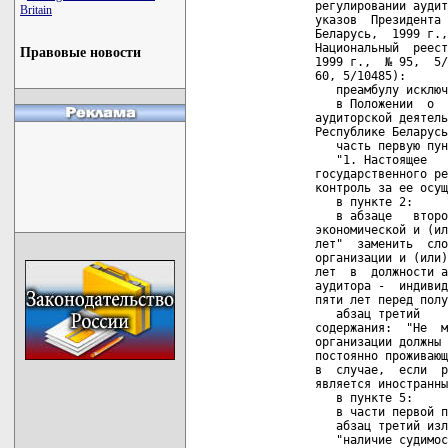
         регулировании аудит
Britain
         указов  Президента 
         Беларусь,  1999 г.,
         Национальный  реест
Правовые новости
         1999 г.,  № 95,  5/
         60, 5/10485):

            преамбулу исключ
            в Положении  о  
         аудиторской деятель
         Республике Беларусь
            часть первую пун
            "1. Настоящее   
         государственного ре
         контроль за ее осущ
            в пункте 2:

            в абзаце   второ
         экономической и (ил
         лет"  заменить  сло
         организации и (или)
         лет  в  должности а
         аудитора -  индивид
         пяти лет перед полу
            абзац третий    
         содержания:  "Не  м
         организации должны 
         постоянно проживающ
         в  случае,  если  р
         является иностранны
            в пункте 5:

            в части первой п
            абзац третий изл
            "наличие судимос