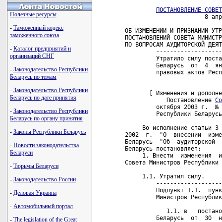
ПОСТАНОВЛЕНИЕ СОВЕТ
Полезные ресурсы
                       8 апр
-
Таможенный кодекс
ОБ ИЗМЕНЕНИИ И ПРИЗНАНИИ УТР
таможенного союза
ПОСТАНОВЛЕНИЙ СОВЕТА МИНИСТР
ПО ВОПРОСАМ АУДИТОРСКОЙ ДЕЯТ
-
Каталог предприятий и
         -------------------
организаций СНГ
         Утратило силу поста
         Беларусь  от  4  ян
-
Законодательство Республики
         правовых актов Респ
Беларусь по темам
-
Законодательство Республики
       [ Изменения и дополне
Беларусь по дате принятия
            Постановление 
Со
         октября 2003 г.  № 
-
Законодательство Республики
         Республики Беларусь
Беларусь по органу принятия
     Во исполнение статьи 3 
-
Законы Республики Беларусь
2002  г.  "О  внесении  изме
Беларусь  "Об  аудиторской  
-
Новости законодательства
Беларусь постановляет:

Беларуси
     1. Внести  изменения  и
Совета Министров Республики 
-
Тюрьмы Беларуси
     1.1. Утратил силу.

-
Законодательство России
         -------------------
         Подпункт 1.1.  пунк
-
Деловая Украина
         Министров Республик
-
Автомобильный портал
            1.1. в   постано
         Беларусь  от  30  н
-
The legislation of the Great