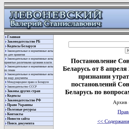
Главная
Законодательство РБ
Кодексы Беларуси
Законодательные и нормативные акты
по дате принятия
Законодательные и нормативные акты
Постановление Со
принятые различными органами власти
Законодательные и нормативные акты
Беларусь от 8 апреля
по темам
Законодательные и нормативные акты
признании утра
по виду документы
Международное право в Беларуси
постановлений Со
Законодательство СССР
Беларусь по вопроса
Законы других стран
Кодексы
Законодательство РФ
Архив 
Право Украины
Полезные ресурсы
Прав
Контакты
Новости сайта
<< Содержани
Поиск документа