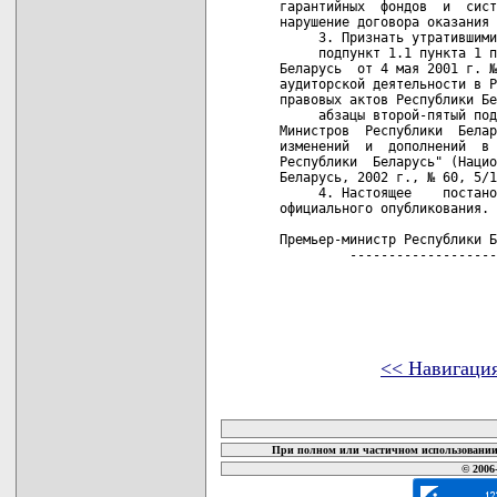
гарантийных  фондов  и  сист
нарушение договора оказания 
     3. Признать утратившими
     подпункт 1.1 пункта 1 п
Беларусь  от 4 мая 2001 г. №
аудиторской деятельности в Р
правовых актов Республики Бе
     абзацы второй-пятый под
Министров  Республики  Белар
изменений  и  дополнений  в 
Республики  Беларусь" (Нацио
Беларусь, 2002 г., № 60, 5/1
     4. Настоящее    постано
официального опубликования.

Премьер-министр Республики Б
         -------------------
<< Навигаци
карта новых документов
При полном или частичном использовании 
© 2006