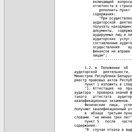
         включающей  вопросы
         отчетности в страхо
            дополнить пункт 
         содержания:

            "При осуществлен
         аудиторской  деятел
         получать находящиес
         документы,  содержа
         аудируемых лиц и ли
         аудиторских  услуг,
         составленные аудито
         осуществления    ау
         финансов не вправе 
         лицам";

         -------------------
     1.2. в  Положении  об  
аудиторской   деятельности, 
Министров Республики Беларус
реестр правовых актов Респуб
     пункт 1 изложить в след
     "1. Аттестация  на  пра
аудитора - проверка знаний ф
такого   аттестата   аудитор
квалификационных экзаменов.

     Физические  лица,  успе
получают квалификационный ат
     в  абзаце  третьем пунк
словами  "не менее трех лет"
     пункт 5   после   части
содержания:

     "В  случае отказа в выд