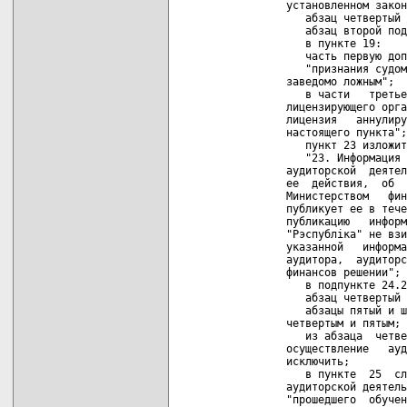
         установленном закон
            абзац четвертый 
            абзац второй под
            в пункте 19:

            часть первую доп
            "признания судом
         заведомо ложным";

            в части   третье
         лицензирующего орга
         лицензия   аннулиру
         настоящего пункта";

            пункт 23 изложит
            "23. Информация 
         аудиторской  деятел
         ее  действия,  об  
         Министерством   фин
         публикует ее в тече
         публикацию   информ
         "Рэспублiка" не взи
         указанной   информа
         аудитора,  аудиторс
         финансов решении";

            в подпункте 24.2
            абзац четвертый 
            абзацы пятый и ш
         четвертым и пятым;

            из абзаца  четве
         осуществление   ауд
         исключить;

            в пункте  25  сл
         аудиторской деятель
         "прошедшего  обучен