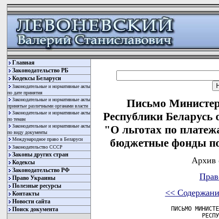
Главная
Законодательство РБ
Кодексы Беларуси
Законодательные и нормативные акты
по дате принятия
Законодательные и нормативные акты
Письмо Министер
принятые различными органами власти
Законодательные и нормативные акты
Республики Беларусь о
по темам
Законодательные и нормативные акты
"О льготах по платеж
по виду документы
Международное право в Беларуси
бюджетные фонды по
Законодательство СССР
Законы других стран
Архив 
Кодексы
Законодательство РФ
Прав
Право Украины
Полезные ресурсы
<< Содержани
Контакты
Новости сайта
              ПИСЬМО МИНИСТЕ
Поиск документа
                       РЕСПУ