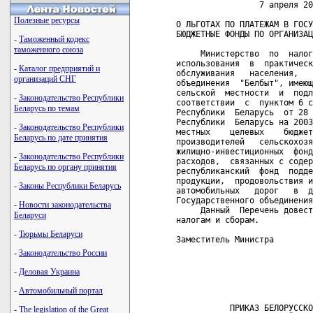
                 7 апреля 20
Полезные ресурсы
О ЛЬГОТАХ ПО ПЛАТЕЖАМ В ГОСУ
БЮДЖЕТНЫЕ ФОНДЫ ПО ОРГАНИЗАЦ
-
Таможенный кодекс
таможенного союза
     Министерство  по  налог
использования  в  практическ
-
Каталог предприятий и
обслуживания   населения,   
организаций СНГ
объединения  "Белбыт", имеющ
сельской  местности  и  подл
-
Законодательство Республики
соответствии  с  пунктом 6 с
Беларусь по темам
Республики  Беларусь  от 28 
Республики  Беларусь на 2003
-
Законодательство Республики
местных    целевых    бюджет
Беларусь по дате принятия
производителей   сельскохозя
жилищно-инвестиционных  фонд
-
Законодательство Республики
расходов,  связанных с содер
Беларусь по органу принятия
республиканский  фонд  подде
продукции,  продовольствия и
-
Законы Республики Беларусь
автомобильных   дорог   в  д
Государственного объединения
-
Новости законодательства
     Данный  Перечень довест
Беларуси
налогам и сборам.

-
Тюрьмы Беларуси
Заместитель Министра        
-
Законодательство России
                            
-
Деловая Украина
                            
                            
-
Автомобильный портал
           ПРИКАЗ БЕЛОРУССКО
-
The legislation of the Great