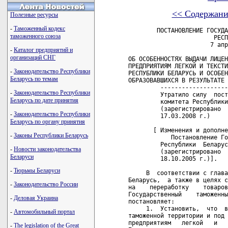
<< Содержани
Полезные ресурсы
-
Таможенный кодекс
        ПОСТАНОВЛЕНИЕ ГОСУДАРСТВЕННОГО ТАМОЖЕННОГО КОМИТЕТА
                        РЕСПУБЛИКИ БЕЛАРУСЬ
                       7 апреля 2003 г. № 28

ОБ ОСОБЕННОСТЯХ ВЫДАЧИ ЛИЦЕНЗИИ НА ПЕРЕРАБОТКУ ТОВАРОВ
ПРЕДПРИЯТИЯМ ЛЕГКОЙ И ТЕКСТИЛЬНОЙ ПРОМЫШЛЕННОСТИ
РЕСПУБЛИКИ БЕЛАРУСЬ И ОСОБЕННОСТЯХ ТАМОЖЕННОГО ОФОРМЛЕНИЯ
ОБРАЗОВАВШИХСЯ В РЕЗУЛЬТАТЕ ПЕРЕРАБОТКИ ТОВАРОВ
         --------------------------------------------------------+++
         Утратило силу  постановлением  Государственного таможенного
         комитета Республики Беларусь от 26 февраля  2008  г.  №  29
         (зарегистрировано  в  Национальном  реестре  - № 8/18407 от
         17.03.2008 г.)    

       [ Изменения и дополнения:
            Постановление Государственного    таможенного   комитета
         Республики  Беларусь  от   5   октября   2005   г.   №   69
         (зарегистрировано  в  Национальном  реестре  - № 8/13250 от
         18.10.2005 г.)].

     В  соответствии с главами 9 и 10 Таможенного кодекса Республики
Беларусь,  а также в целях совершенствования порядка выдачи лицензий
на    переработку    товаров    и   упрощения  таможенных   процедур
Государственный    таможенный    комитет    Республики      Беларусь
постановляет:
     1.  Установить,  что  выдача лицензий на переработку товаров на
таможенной территории и под таможенным контролем (далее -  лицензии)
предприятиям   легкой   и   текстильной   промышленности  Республики
Беларусь,  включенным   в   перечни,   утверждаемые   соответственно
Белорусским  государственным  концерном по производству и реализации
товаров легкой промышленности, Белорусским государственным концерном
по   производству   и   реализации  товаров  народного  потребления,
Государственным  концерном  "Белхудожпромыслы"   Управления   делами
Президента   Республики  Беларусь,  а  также  внесение  изменений  и
дополнений  в   указанные   лицензии   осуществляются   в   порядке,
определенном  Положением  о  порядке выдачи,  аннулирования и отзыва
лицензии на переработку товаров на (вне) таможенной территории и под
таможенным  контролем,  утвержденным постановлением Государственного
таможенного комитета Республики Беларусь от 23  мая  2002  г.  №  32
(Национальный реестр правовых актов Республики Беларусь,  2002 г., №
83,  8/8258;  2004 г.,  № 144,  8/11465; 2005 г., № 125, 8/12980), с
учетом особенностей, установленных настоящим постановлением (далее -
особый порядок лицензирования).
         --------------------------------------------------------+++
         Пункт 1  -  в   редакции   постановления   Государственного
         таможенного  комитета Республики Беларусь от 5 октября 2005
         г.  № 69  (зарегистрировано  в  Национальном  реестре  -  №
         8/13250 от 18.10.2005 г.).

            1. Установить,  что  выдача  лицензий   на   переработку
         товаров на таможенной территории и под таможенным контролем
         (далее  -  лицензия)  предприятиями  легкой  и  текстильной
         промышленности Республики Беларусь, включенными в перечень,
         утверждаемый  Белорусским  государственным   концерном   по
         производству  и  реализации  товаров  легкой промышленности
         (далее - концерн),  а также внесение изменений и дополнений
         в указанные лицензии осуществляются в порядке, определенном
         Положением  о  порядке  выдачи,  аннулирования   и   отзыва
         лицензии   на   переработку  товаров  на  (вне)  таможенной
         территории  и  под   таможенным   контролем,   утвержденным
         постановлением    Государственного   таможенного   комитета
         Республики Беларусь от 23 мая 2002 г.  №  32  (Национальный
         реестр правовых актов Республики Беларусь,  2002 г.,  № 83,
         8/8258),  с учетом  особенностей,  установленных  настоящим
         постановлением (далее - особый порядок лицензирования).
         --------------------------------------------------------+++

     2. Указанные   в  пункте  1  настоящего  постановления  перечни
предприятий,   имеющих   право   на   применение   особого   порядка
лицензирования (далее - заинтересованные лица), доводятся концернами
в  письменной  форме  до   Государственного   таможенного   комитета
Республики Беларусь.
         --------------------------------------------------------+++
         Пункт 2  -  в   редакции   постановления   Государственного
         таможенного  комитета Республики Беларусь от 5 октября 2005
         г.  № 69  (зарегистрировано  в  Национальном  реестре  -  №
         8/13250 от 18.10.2005 г.).

            2. Перечень    предприятий    легкой    и    текстильной
         промышленности   Республики   Беларусь,  имеющих  право  на
         применение  особого   порядка   лицензирования   (далее   -
         заинтерес
таможенного союза
-
Каталог предприятий и
организаций СНГ
-
Законодательство Республики
Беларусь по темам
-
Законодательство Республики
Беларусь по дате принятия
-
Законодательство Республики
Беларусь по органу принятия
-
Законы Республики Беларусь
-
Новости законодательства
Беларуси
-
Тюрьмы Беларуси
-
Законодательство России
-
Деловая Украина
-
Автомобильный портал
-
The legislation of the Great