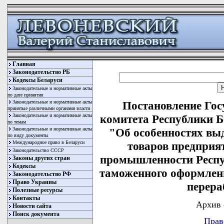
Главная
Законодательство РБ
Кодексы Беларуси
Законодательные и нормативные акты
по дате принятия
Законодательные и нормативные акты
Постановление Гос
принятые различными органами власти
Законодательные и нормативные акты
комитета Республики Бе
по темам
Законодательные и нормативные акты
"Об особенностях вы
по виду документы
Международное право в Беларуси
товаров предприя
Законодательство СССР
промышленности Респу
Законы других стран
Кодексы
таможенного оформлени
Законодательство РФ
Право Украины
перера
Полезные ресурсы
Контакты
Архив 
Новости сайта
Поиск документа
Прав