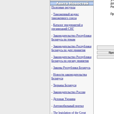
до
Ре
Полезные ресурсы
Пр
-
Таможенный кодекс
таможенного союза
-
Каталог предприятий и
организаций СНГ
-
Законодательство Республики
Беларусь по темам
карта новых
-
Законодательство Республики
Беларусь по дате принятия
При 
-
Законодательство Республики
Беларусь по органу принятия
-
Законы Республики Беларусь
-
Новости законодательства
Беларуси
-
Тюрьмы Беларуси
-
Законодательство России
-
Деловая Украина
-
Автомобильный портал
-
The legislation of the Great