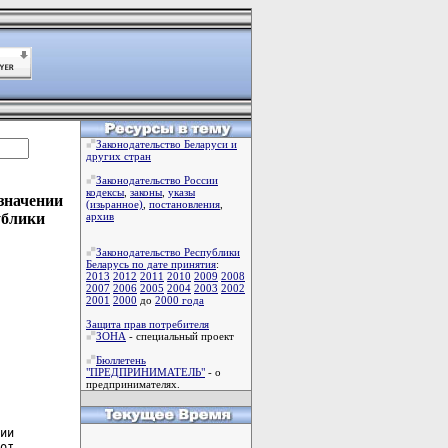
Законодательство Беларуси и
других стран
Законодательство России
кодексы
,
законы
,
указы
азначении
(изьранное)
,
постановления
,
ублики
архив
Законодательство Республики
Беларусь по дате принятия
:
2013
2012
2011
2010
2009
2008
2007
2006
2005
2004
2003
2002
2001
2000
до
2000 года
Защита прав потребителя
ЗОНА
- специальный проект
Бюллетень
"ПРЕДПРИНИМАТЕЛЬ"
- о
предпринимателях.
ии

от
