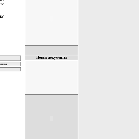
та

КО

Новые документы
ельна