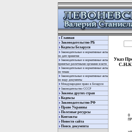
Главная
Законодательство РБ
Кодексы Беларуси
Законодательные и нормативные акты
по дате принятия
Указ Пре
Законодательные и нормативные акты
С.Н.К
принятые различными органами власти
Законодательные и нормативные акты
по темам
Законодательные и нормативные акты
по виду документы
Международное право в Беларуси
Законодательство СССР
Законы других стран
Кодексы
Законодательство РФ
  
Право Украины
Полезные ресурсы
О 
Контакты
ПР
Новости сайта
Поиск документа
  
уп