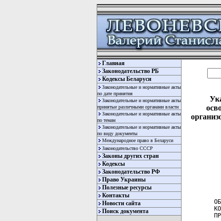
Главная
Законодательство РБ
Кодексы Беларуси
Законодательные и нормативные акты
по дате принятия
Ука
Законодательные и нормативные акты
осв
принятые различными органами власти
Законодательные и нормативные акты
организ
по темам
Законодательные и нормативные акты
по виду документы
Международное право в Беларуси
Законодательство СССР
Законы других стран
Кодексы
Законодательство РФ
Право Украины
Полезные ресурсы
  
Контакты
ОБ
Новости сайта
КО
Поиск документа
ПР