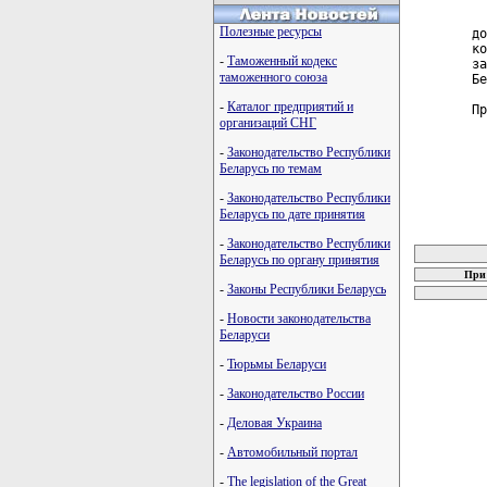
  
Полезные ресурсы
до
ко
-
Таможенный кодекс
за
таможенного союза
Бе
-
Каталог предприятий и
Пр
организаций СНГ
-
Законодательство Республики
Беларусь по темам
-
Законодательство Республики
Беларусь по дате принятия
карта новых
-
Законодательство Республики
Беларусь по органу принятия
При 
-
Законы Республики Беларусь
-
Новости законодательства
Беларуси
-
Тюрьмы Беларуси
-
Законодательство России
-
Деловая Украина
-
Автомобильный портал
-
The legislation of the Great