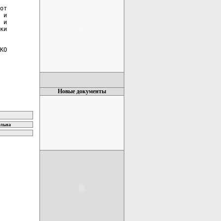
от

 и

 и

ки

КО

Новые документы
ельна