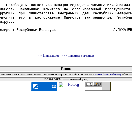
   Освободить  полковника милиции Медведева Михаила Михайловича 
лжности  начальника  Комитета  по  организованной  преступности 
ррупции  при  Министерстве  внутренних  дел  Республики Беларусь
числить  его  в  распоряжение  Министра  внутренних дел Республи
ларусь.

езидент Республики Беларусь                            А.ЛУКАШЕН
<< Навигация
|
<<< Главная страница
 документов
Разное
полном или частичном использовании материалов сайта ссылка на
pravo.levonevsky.org
обязат
© 2006-2017г. www.levonevsky.org