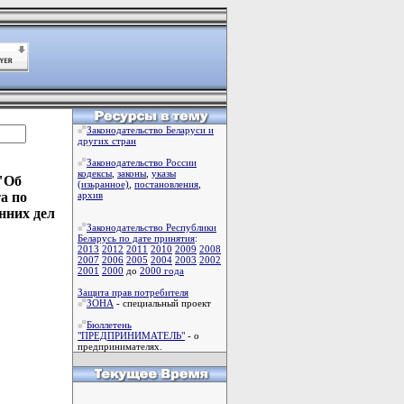
Законодательство Беларуси и
других стран
Законодательство России
кодексы
,
законы
,
указы
 "Об
(изьранное)
,
постановления
,
а по
архив
нних дел
Законодательство Республики
Беларусь по дате принятия
:
2013
2012
2011
2010
2009
2008
2007
2006
2005
2004
2003
2002
2001
2000
до
2000 года
Защита прав потребителя
ЗОНА
- специальный проект
Бюллетень
"ПРЕДПРИНИМАТЕЛЬ"
- о
предпринимателях.