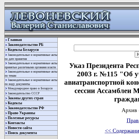
Главная
Законодательство РБ
Кодексы Беларуси
Законодательные и нормативные акты
по дате принятия
Законодательные и нормативные акты
Указ Президента Рес
принятые различными органами власти
Законодательные и нормативные акты
2003 г. №115 "Об 
по темам
Законодательные и нормативные акты
авиатранспортной кон
по виду документы
Международное право в Беларуси
сессии Ассамблеи 
Законодательство СССР
гражда
Законы других стран
Кодексы
Законодательство РФ
Архив 
Право Украины
Полезные ресурсы
Прав
Контакты
Новости сайта
<< Содержани
Поиск документа