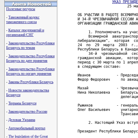
УКАЗ ПРЕЗИДЕ
                       25 ма
Полезные ресурсы
ОБ УЧАСТИИ В РАБОТЕ ВСЕМИРНО
-
Таможенный кодекс
И 34-Й ЧРЕЗВЫЧАЙНОЙ СЕССИИ А
таможенного союза
ОРГАНИЗАЦИИ ГРАЖДАНСКОЙ АВИА
-
Каталог предприятий и
     1. Уполномочить на учас
организаций СНГ
     Всемирной  авиатранспор
либерализации",  которая  со
-
Законодательство Республики
24  по  29  марта  2003  г.,
Беларусь по темам
Республики Беларусь в Канаде
     34-й  чрезвычайной  сес
-
Законодательство Республики
гражданской  авиации,  котор
Беларусь по дате принятия
период с 30 марта по 1 апрел
в следующем составе:

-
Законодательство Республики
Беларусь по органу принятия
Иванов            - Председа
Федор Федорович     по авиац
-
Законы Республики Беларусь
Мазай             - Чрезвыча
-
Новости законодательства
Нина Николаевна     Беларусь
Беларуси
                    делегаци
-
Тюрьмы Беларуси
Рыжиков           - генераль
Олег Васильевич     унитарно
-
Законодательство России
                    Трансави
-
Деловая Украина
     2. Настоящий Указ вступ
-
Автомобильный портал
Президент Республики Беларус
-
The legislation of the Great