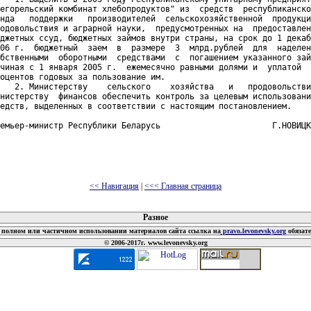
егорельский комбинат хлебопродуктов" из  средств  республиканско
нда   поддержки   производителей  сельскохозяйственной  продукци
одовольствия и аграрной науки,  предусмотренных на  предоставлен
джетных ссуд, бюджетных займов внутри страны, на срок до 1 декаб
06 г.  бюджетный  заем  в  размере  3  млрд.рублей  для  наделен
бственными  оборотными  средствами  с  погашением указанного зай
чиная с 1 января 2005 г.  ежемесячно равными долями и  уплатой  
оцентов годовых за пользование им.

   2. Министерству    сельского    хозяйства   и   продовольстви
нистерству  финансов обеспечить контроль за целевым использовани
едств, выделенных в соответствии с настоящим постановлением.

емьер-министр Республики Беларусь                       Г.НОВИЦК
<< Навигация
|
<<< Главная страница
 документов
Разное
полном или частичном использовании материалов сайта ссылка на
pravo.levonevsky.org
обязат
© 2006-2017г. www.levonevsky.org