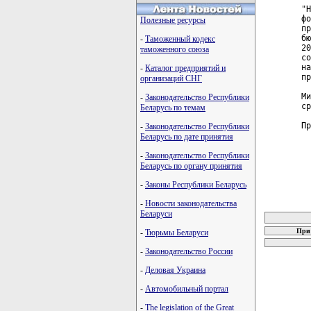
"Н
фо
Полезные ресурсы
пр
бю
-
Таможенный кодекс
20
таможенного союза
со
на
-
Каталог предприятий и
пр
организаций СНГ
  
Ми
-
Законодательство Республики
ср
Беларусь по темам
Пр
-
Законодательство Республики
Беларусь по дате принятия
-
Законодательство Республики
Беларусь по органу принятия
-
Законы Республики Беларусь
-
Новости законодательства
карта новых
Беларуси
При 
-
Тюрьмы Беларуси
-
Законодательство России
-
Деловая Украина
-
Автомобильный портал
-
The legislation of the Great