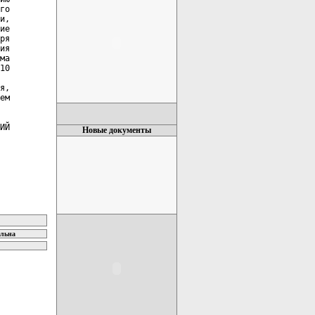
го

и,

ие

ря

ия

ма

10

я,

ем

ИЙ

Новые документы
ельна