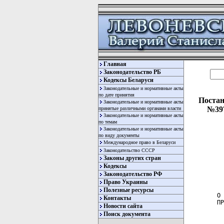
Главная
Законодательство РБ
Кодексы Беларуси
Законодательные и нормативные акты
по дате принятия
Постан
Законодательные и нормативные акты
№397
принятые различными органами власти
Законодательные и нормативные акты
по темам
Законодательные и нормативные акты
по виду документы
Международное право в Беларуси
Законодательство СССР
Законы других стран
Кодексы
Законодательство РФ
  
Право Украины
Полезные ресурсы
О 
Контакты
ПР
Новости сайта
Поиск документа
  
  