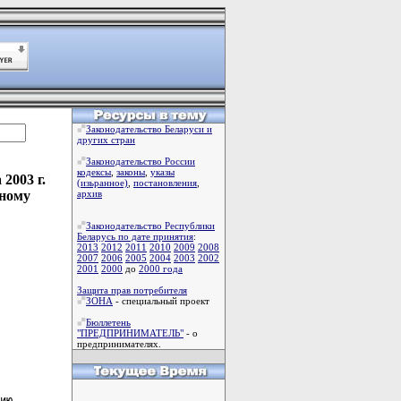
Законодательство Беларуси и
других стран
Законодательство России
кодексы
,
законы
,
указы
2003 г.
(изьранное)
,
постановления
,
рному
архив
Законодательство Республики
Беларусь по дате принятия
:
2013
2012
2011
2010
2009
2008
2007
2006
2005
2004
2003
2002
2001
2000
до
2000 года
Защита прав потребителя
ЗОНА
- специальный проект
Бюллетень
"ПРЕДПРИНИМАТЕЛЬ"
- о
предпринимателях.
ию
