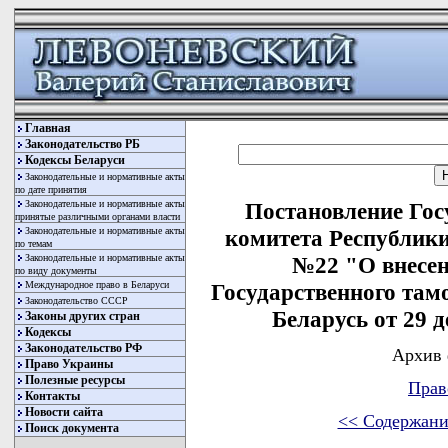
Главная
Законодательство РБ
Кодексы Беларуси
Законодательные и нормативные акты
по дате принятия
Законодательные и нормативные акты
Постановление Гос
принятые различными органами власти
Законодательные и нормативные акты
комитета Республики 
по темам
Законодательные и нормативные акты
№22 "О внесен
по виду документы
Международное право в Беларуси
Государственного там
Законодательство СССР
Беларусь от 29 д
Законы других стран
Кодексы
Законодательство РФ
Архив 
Право Украины
Полезные ресурсы
Прав
Контакты
Новости сайта
<< Содержани
Поиск документа