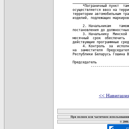
____________________________
     *Пограничный пункт  там
осуществляется ввоз на терри
территории автомобильным тра
изделий, подлежащих маркиров
     2. Начальникам    тамож
постановления до должностных
     3. Начальнику  Минской 
месячный  срок  обеспечить  
действующие программные сред
     4. Контроль  за  исполн
на  заместителя  Председател
Республики Беларусь Гошина В
Председатель                
         -------------------
<< Навигаци
карта новых документов
При полном или частичном использовании 
© 2006