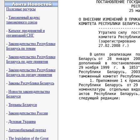
        ПОСТАНОВЛЕНИЕ ГОСУДА
                        РЕСП
Полезные ресурсы
                       25 ма
-
Таможенный кодекс
О ВНЕСЕНИИ ИЗМЕНЕНИЙ В ПРИКА
таможенного союза
КОМИТЕТА РЕСПУБЛИКИ БЕЛАРУСЬ
         -------------------
-
Каталог предприятий и
         Утратило силу  пост
организаций СНГ
         комитета Республики
         (зарегистрировано  
-
Законодательство Республики
         27.02.2008 г.)    

Беларусь по темам
     В целях  реализации  по
-
Законодательство Республики
Беларусь от  28  января  200
Беларусь по дате принятия
дополнений  в  постановление
29 ноября 1999  г.  №  1853"
-
Законодательство Республики
Республики   Беларусь,  2003
Беларусь по органу принятия
таможенный комитет Республик
     1. Приложение 1 к прика
-
Законы Республики Беларусь
Республики  Беларусь  от 29 
номенклатуры  отдельных видо
-
Новости законодательства
актов  Республики  Беларусь,
Беларуси
следующей редакции:

-
Тюрьмы Беларуси
                            
                            
-
Законодательство России
                            
                            
-
Деловая Украина
                            
                            
-
Автомобильный портал
                            
                            
-
The legislation of the Great