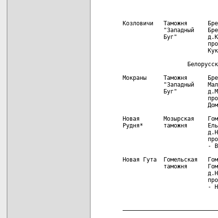
                            
                            
Козловичи   Таможня      Бре
            "Западный    Бре
            Буг"         д.К
                         про
                         Кук
                   Белорусск
Мокраны     Таможня      Бре
            "Западный    Мал
            Буг"         д.М
                         про
                         Дом
Новая       Мозырская    Гом
Рудня*      таможня      Ель
                         д.Н
                         про
                         - В
Новая Гута  Гомельская   Гом
            таможня      Гом
                         д.Н
                         про
                         - Н
                            
                            
____________________________