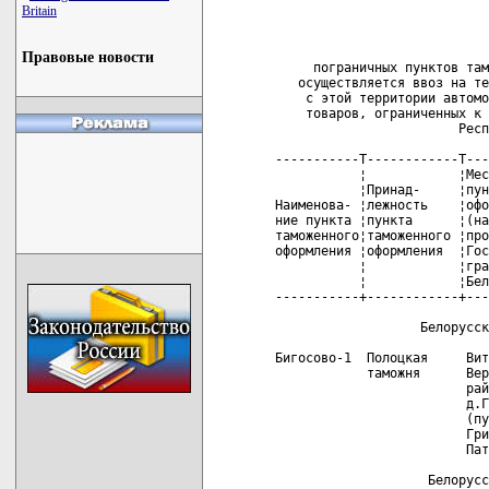
                            
Britain
                            
                            
Правовые новости
     пограничных пунктов там
   осуществляется ввоз на те
    с этой территории автомо
    товаров, ограниченных к 
                        Респ
-----------T------------T---
           ¦            ¦Мес
           ¦Принад-     ¦пун
Наименова- ¦лежность    ¦офо
ние пункта ¦пункта      ¦(на
таможенного¦таможенного ¦про
оформления ¦оформления  ¦Гос
           ¦            ¦гра
           ¦            ¦Бел
-----------+------------+---
                   Белорусск
Бигосово-1  Полоцкая     Вит
            таможня      Вер
                         рай
                         д.Г
                         (пу
                         Гри
                         Пат
                    Белорусс