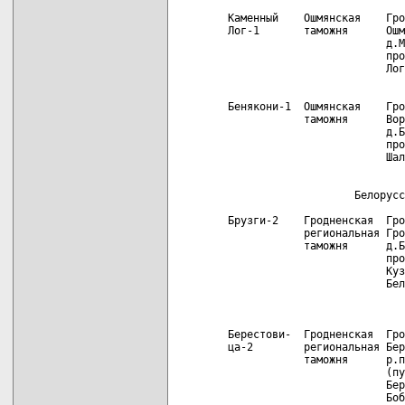
Каменный    Ошмянская    Гро
Лог-1       таможня      Ошм
                         д.М
                         про
                         Лог
                            
Бенякони-1  Ошмянская    Гро
            таможня      Вор
                         д.Б
                         про
                         Шал
                            
                    Белорусс
Брузги-2    Гродненская  Гро
            региональная Гро
            таможня      д.Б
                         про
                         Куз
                         Бел
                            
                            
Берестови-  Гродненская  Гро
ца-2        региональная Бер
            таможня      р.п
                         (пу
                         Бер
                         Боб