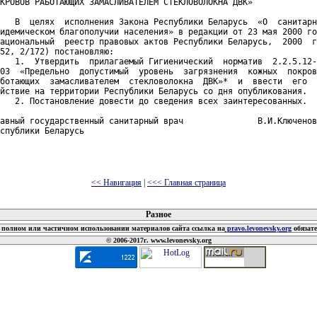
КРОВОВ РАБОТАЮЩИХ ЗАМАСЛИВАТЕЛЕМ СТЕКЛОВОЛОКНА ДВК»

   В  целях  исполнения Закона Республики Беларусь  «О  санитарн
идемическом благополучии населения» в редакции от 23 мая 2000 го
ациональный  реестр правовых актов Республики Беларусь,  2000  г
52, 2/172) постановляю:

   1.  Утвердить  прилагаемый Гигиенический  норматив  2.2.5.12-
03  «Предельно  допустимый  уровень  загрязнения  кожных  покров
ботающих  замасливателем  стекловолокна  ДВК»*  и  ввести  его  
йствие на территории Республики Беларусь со дня опубликования.

   2. Постановление довести до сведения всех заинтересованных.

авный государственный санитарный врач               В.И.Ключенов
спублики Беларусь

<< Навигация
|
<<< Главная страница
 документов
Разное
полном или частичном использовании материалов сайта ссылка на
pravo.levonevsky.org
обязат
© 2006-2017г. www.levonevsky.org