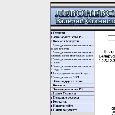
Главная
Законодательство РБ
Кодексы Беларуси
Законодательные и нормативные акты
по дате принятия
Поста
Законодательные и нормативные акты
Беларус
принятые различными органами власти
Законодательные и нормативные акты
2.2.5.12
по темам
Законодательные и нормативные акты
по виду документы
Международное право в Беларуси
Законодательство СССР
Законы других стран
Кодексы
Законодательство РФ
Право Украины
  
Полезные ресурсы
  
  
Контакты
Новости сайта
ОБ
Поиск документа
20