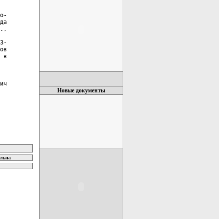
о-

да

.,

3-

ов

 в

ич

Новые документы
ельна