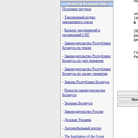
ПО
Полезные ресурсы
  
эп
-
Таможенный кодекс
(Н
таможенного союза
№ 
  
-
Каталог предприятий и
20
организаций СНГ
ра
де
-
Законодательство Республики
  
Беларусь по темам
Гл
-
Законодательство Республики
Ре
Беларусь по дате принятия
-
Законодательство Республики
Беларусь по органу принятия
-
Законы Республики Беларусь
карта новых
-
Новости законодательства
Беларуси
При 
-
Тюрьмы Беларуси
-
Законодательство России
-
Деловая Украина
-
Автомобильный портал
-
The legislation of the Great