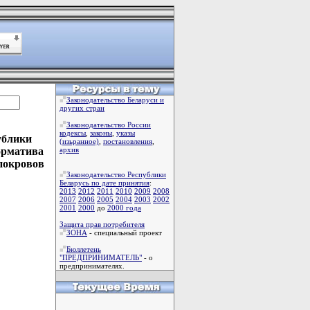
Законодательство Беларуси и
других стран
Законодательство России
кодексы
,
законы
,
указы
ублики
(изьранное)
,
постановления
,
орматива
архив
 покровов
Законодательство Республики
Беларусь по дате принятия
:
2013
2012
2011
2010
2009
2008
2007
2006
2005
2004
2003
2002
2001
2000
до
2000 года
Защита прав потребителя
ЗОНА
- специальный проект
Бюллетень
"ПРЕДПРИНИМАТЕЛЬ"
- о
предпринимателях.