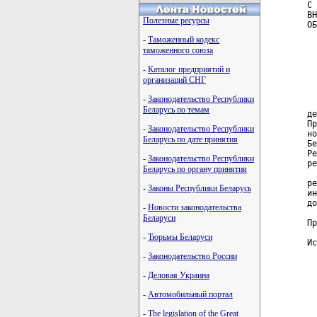
Полезные ресурсы
-
Таможенный кодекс
таможенного союза
-
Каталог предприятий и
организаций СНГ
-
Законодательство Республики
Беларусь по темам
-
Законодательство Республики
Беларусь по дате принятия
-
Законодательство Республики
Беларусь по органу принятия
-
Законы Республики Беларусь
-
Новости законодательства
Беларуси
-
Тюрьмы Беларуси
-
Законодательство России
-
Деловая Украина
-
Автомобильный портал
-
The legislation of the Great