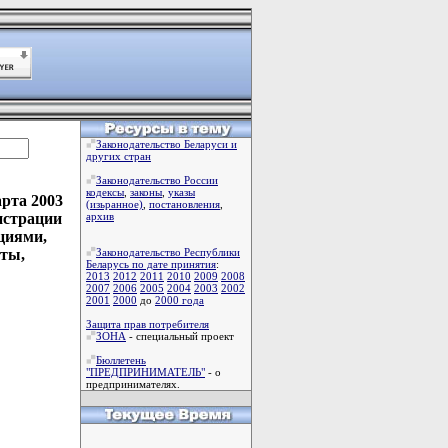
Законодательство Беларуси и
других стран
Законодательство России
кодексы
,
законы
,
указы
рта 2003
(изьранное)
,
постановления
,
истрации
архив
циями,
нты,
Законодательство Республики
Беларусь по дате принятия
:
2013
2012
2011
2010
2009
2008
2007
2006
2005
2004
2003
2002
2001
2000
до
2000 года
Защита прав потребителя
ЗОНА
- специальный проект
Бюллетень
"ПРЕДПРИНИМАТЕЛЬ"
- о
предпринимателях.