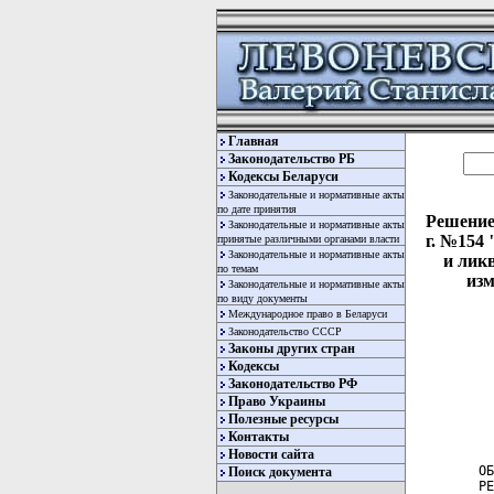
Главная
Законодательство РБ
Кодексы Беларуси
Законодательные и нормативные акты
по дате принятия
Решение
Законодательные и нормативные акты
г. №154
принятые различными органами власти
Законодательные и нормативные акты
и лик
по темам
изм
Законодательные и нормативные акты
по виду документы
Международное право в Беларуси
Законодательство СССР
Законы других стран
Кодексы
Законодательство РФ
Право Украины
Полезные ресурсы
Контакты
Новости сайта
Поиск документа