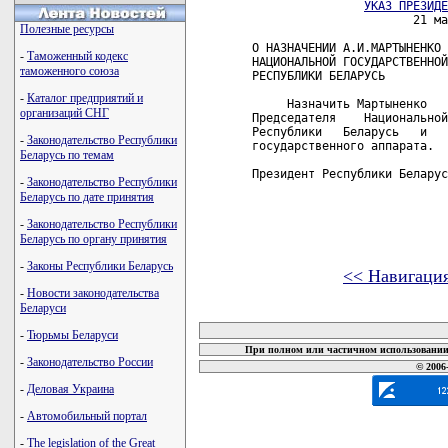
УКАЗ ПРЕЗИДЕ
                       21 ма
Полезные ресурсы
О НАЗНАЧЕНИИ А.И.МАРТЫНЕНКО 
-
Таможенный кодекс
НАЦИОНАЛЬНОЙ ГОСУДАРСТВЕННОЙ
таможенного союза
РЕСПУБЛИКИ БЕЛАРУСЬ

-
Каталог предприятий и
     Назначить Мартыненко   
организаций СНГ
Председателя    Национальной
Республики   Беларусь   и   
-
Законодательство Республики
государственного аппарата.

Беларусь по темам
Президент Республики Беларус
-
Законодательство Республики
Беларусь по дате принятия
-
Законодательство Республики
Беларусь по органу принятия
-
Законы Республики Беларусь
<< Навигаци
-
Новости законодательства
карта новых документов
Беларуси
-
Тюрьмы Беларуси
При полном или частичном использовании 
-
Законодательство России
© 2006
-
Деловая Украина
-
Автомобильный портал
-
The legislation of the Great