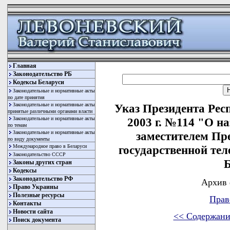
Главная
Законодательство РБ
Кодексы Беларуси
Законодательные и нормативные акты
по дате принятия
Законодательные и нормативные акты
Указ Президента Рес
принятые различными органами власти
Законодательные и нормативные акты
2003 г. №114 "О 
по темам
Законодательные и нормативные акты
заместителем Пр
по виду документы
Международное право в Беларуси
государственной те
Законодательство СССР
Б
Законы других стран
Кодексы
Законодательство РФ
Архив 
Право Украины
Полезные ресурсы
Прав
Контакты
Новости сайта
<< Содержани
Поиск документа