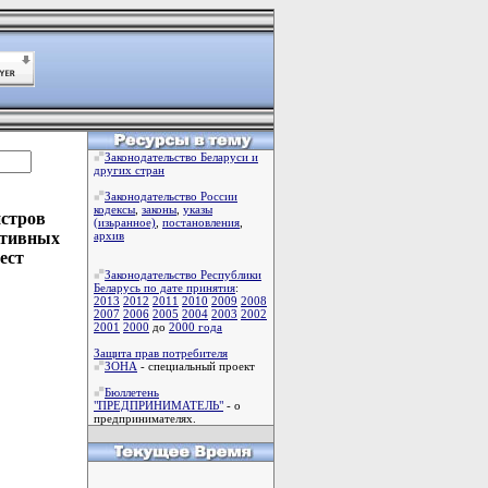
Законодательство Беларуси и
других стран
Законодательство России
кодексы
,
законы
,
указы
истров
(изьранное)
,
постановления
,
ативных
архив
ест
Законодательство Республики
Беларусь по дате принятия
:
2013
2012
2011
2010
2009
2008
2007
2006
2005
2004
2003
2002
2001
2000
до
2000 года
Защита прав потребителя
ЗОНА
- специальный проект
Бюллетень
"ПРЕДПРИНИМАТЕЛЬ"
- о
предпринимателях.