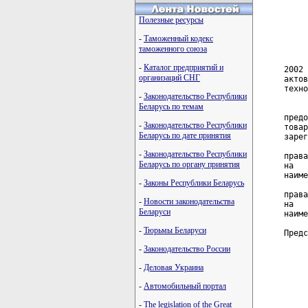
Полезные ресурсы
-
Таможенный кодекс
таможенного союза
-
Каталог предприятий и
организаций СНГ
-
Законодательство Республики
Беларусь по темам
-
Законодательство Республики
Беларусь по дате принятия
-
Законодательство Республики
Беларусь по органу принятия
-
Законы Республики Беларусь
-
Новости законодательства
Беларуси
-
Тюрьмы Беларуси
-
Законодательство России
-
Деловая Украина
-
Автомобильный портал
-
The legislation of the Great