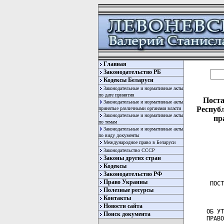
Главная
Законодательство РБ
Кодексы Беларуси
Законодательные и нормативные акты
по дате принятия
Поста
Законодательные и нормативные акты
Респуб
принятые различными органами власти
Законодательные и нормативные акты
пр
по темам
Законодательные и нормативные акты
по виду документы
Международное право в Беларуси
Законодательство СССР
Законы других стран
Кодексы
Законодательство РФ
Право Украины
 ПОСТАНОВЛЕНИЕ КОМИТЕТА ПО НАУКЕ И ТЕХНОЛОГИЯМ ПРИ СОВЕТЕ МИНИСТРОВ
                        РЕСПУБЛИКИ БЕЛАРУСЬ
                        21 марта 2003 г. № 6

ОБ УТВЕРЖДЕНИИ НОРМАТИВНЫХ ПРАВОВЫХ АКТОВ ПО ВОПРОСАМ
ПРАВОВОЙ ОХРАНЫ НАИМЕНОВАНИЙ МЕСТ ПРОИСХОЖДЕНИЯ ТОВАРОВ

       [ Изменения и дополнения:
            Постановление Государственного   комитета   по  науке  и
         технологиям от 5  мая  2004  г.  №  1  (зарегистрировано  в
         Национальном   реестре   -  №  8/10984  от  14.05.2004  г.)].

     Во  исполнение  статьи 23 Закона Республики Беларусь от 17 июля
2002  г.  "О географических указаниях" (Национальный реестр правовых
актов  Республики Беларусь, 2002 г., № 84, 2/876) Комитет по науке и
технологиям при Совете Мини
Полезные ресурсы
Контакты
Новости сайта
Поиск документа