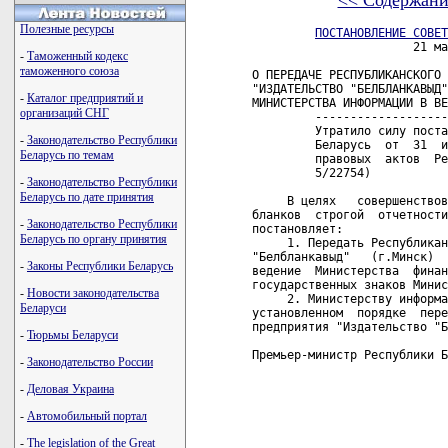
<< Содержани
Полезные ресурсы
ПОСТАНОВЛЕНИЕ СОВЕТ
                       21 ма
-
Таможенный кодекс
таможенного союза
О ПЕРЕДАЧЕ РЕСПУБЛИКАНСКОГО 
"ИЗДАТЕЛЬСТВО "БЕЛБЛАНКАВЫД"
-
Каталог предприятий и
МИНИСТЕРСТВА ИНФОРМАЦИИ В ВЕ
организаций СНГ
         -------------------
         Утратило силу поста
-
Законодательство Республики
         Беларусь  от  31  и
Беларусь по темам
         правовых  актов  Ре
         5/22754)    

-
Законодательство Республики
Беларусь по дате принятия
     В целях   совершенствов
бланков  строгой  отчетности
-
Законодательство Республики
постановляет:

Беларусь по органу принятия
     1. Передать Республикан
"Белбланкавыд"   (г.Минск)  
-
Законы Республики Беларусь
ведение  Министерства  финан
государственных знаков Минис
-
Новости законодательства
     2. Министерству информа
Беларуси
установленном  порядке  пере
предприятия "Издательство "Б
-
Тюрьмы Беларуси
Премьер-министр Республики Б
-
Законодательство России
-
Деловая Украина
-
Автомобильный портал
-
The legislation of the Great