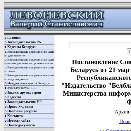
Главная
Законодательство РБ
Кодексы Беларуси
Законодательные и нормативные акты
по дате принятия
Законодательные и нормативные акты
Постановление Со
принятые различными органами власти
Законодательные и нормативные акты
Беларусь от 21 мар
по темам
Законодательные и нормативные акты
Республиканског
по виду документы
Международное право в Беларуси
"Издательство "Белбл
Законодательство СССР
Министерства информ
Законы других стран
Кодексы
ф
Законодательство РФ
Право Украины
Архив 
Полезные ресурсы
Контакты
Новости сайта
Прав
Поиск документа