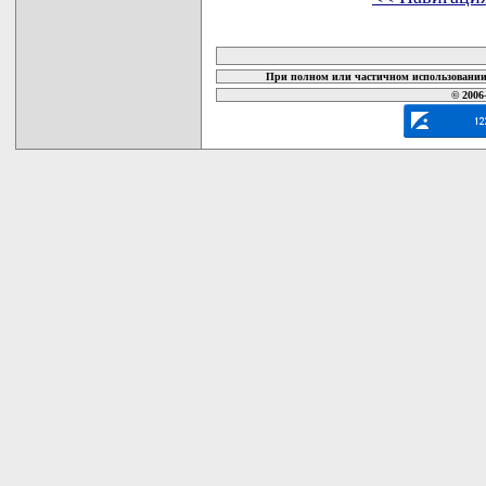
карта новых документов
При полном или частичном использовании 
© 2006