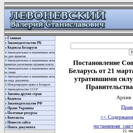
Главная
Законодательство РБ
Кодексы Беларуси
Законодательные и нормативные акты
по дате принятия
Законодательные и нормативные акты
Постановление Со
принятые различными органами власти
Законодательные и нормативные акты
Беларусь от 21 март
по темам
Законодательные и нормативные акты
утратившими силу
по виду документы
Международное право в Беларуси
Правительства
Законодательство СССР
Законы других стран
Архив 
Кодексы
Законодательство РФ
Прав
Право Украины
Полезные ресурсы
<< Содержани
Контакты
Новости сайта
ПОСТАНОВЛЕНИЕ СОВЕТ
Поиск документа
                       21 ма