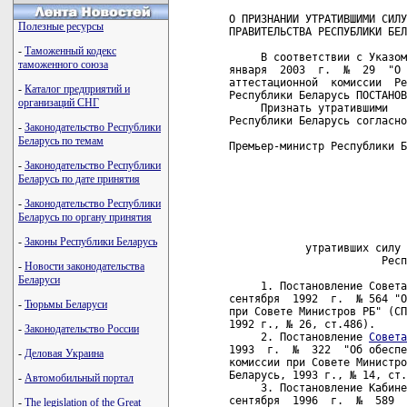
О ПРИЗНАНИИ УТРАТИВШИМИ СИЛУ
Полезные ресурсы
ПРАВИТЕЛЬСТВА РЕСПУБЛИКИ БЕЛ
-
Таможенный кодекс
     В соответствии с Указом
таможенного союза
января  2003  г.  №  29  "О 
аттестационной  комиссии  Ре
-
Каталог предприятий и
Республики Беларусь ПОСТАНОВ
организаций СНГ
     Признать утратившими   
Республики Беларусь согласно
-
Законодательство Республики
Беларусь по темам
Премьер-министр Республики Б
-
Законодательство Республики
                            
Беларусь по дате принятия
                            
                            
-
Законодательство Республики
                            
Беларусь по органу принятия
                            
-
Законы Республики Беларусь
            утративших силу 
                        Респ
-
Новости законодательства
Беларуси
     1. Постановление Совета
сентября  1992  г.  № 564 "О
-
Тюрьмы Беларуси
при Совете Министров РБ" (СП
1992 г., № 26, ст.486).

-
Законодательство России
     2. Постановление 
Совета
1993  г.  №  322  "Об обеспе
-
Деловая Украина
комиссии при Совете Министро
Беларусь, 1993 г., № 14, ст.
-
Автомобильный портал
     3. Постановление Кабине
сентября  1996  г.  №  589  
-
The legislation of the Great