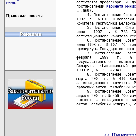
аттестатов профессора  и  до
Britain
постановлений 
Кабинета Минис
ст.669).

     4. Постановление Совета
Правовые новости
1997  г.  № 616 "О коллегии 
комитета Республики Беларусь
     5. Постановление  Совет
июня    1997  г.  №  723  "О
аттестационного комитета Рес
     6. Постановление  Совет
июля 1998 г.  № 1071 "О введ
президиума Государственного 
     7. Постановление  Совет
февраля    1999    г.    №  
Государственного    высшего 
Беларусь"  (Национальный  ре
1999 г., № 13, 5/234).

     8. Постановление  Совет
марта  2001  г.  №  410 "Воп
аттестационного  комитета  Р
правовых актов Республики Бе
     9. Постановление  Совет
апреля 2001 г. № 456 "Об изм
высшего  аттестационного  ко
актов Республики Беларусь, 2
<< Навигаци