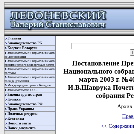
Главная
Законодательство РБ
Кодексы Беларуси
Законодательные и нормативные акты
по дате принятия
Законодательные и нормативные акты
Постановление Пре
принятые различными органами власти
Законодательные и нормативные акты
Национального собран
по темам
Законодательные и нормативные акты
марта 2003 г. №
по виду документы
Международное право в Беларуси
И.В.Шаврука Почетн
Законодательство СССР
собрания Р
Законы других стран
Кодексы
Законодательство РФ
Архив 
Право Украины
Полезные ресурсы
Прав
Контакты
Новости сайта
<< Содержани
Поиск документа