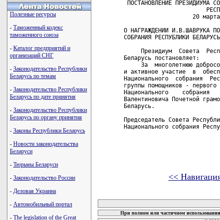
 ПОСТАНОВЛЕНИЕ ПРЕЗИДИУМА СО
                        РЕСП
Полезные ресурсы
                    20 марта
-
Таможенный кодекс
О НАГРАЖДЕНИИ И.В.ШАВРУКА ПО
таможенного союза
СОБРАНИЯ РЕСПУБЛИКИ БЕЛАРУСЬ

-
Каталог предприятий и
     Президиум  Совета  Респ
организаций СНГ
Беларусь постановляет:

     За  многолетнюю добросо
-
Законодательство Республики
и активное участие  в  обесп
Беларусь по темам
Национального  собрания  Рес
группы помощников - первого 
-
Законодательство Республики
Национального    собрания   
Беларусь по дате принятия
Валентиновича Почетной грамо
Беларусь.

-
Законодательство Республики
Беларусь по органу принятия
Председатель Совета Республи
Национального собрания Респу
-
Законы Республики Беларусь
-
Новости законодательства
Беларуси
-
Тюрьмы Беларуси
<< Навигаци
-
Законодательство России
-
Деловая Украина
карта новых документов
-
Автомобильный портал
При полном или частичном использовании 
-
The legislation of the Great