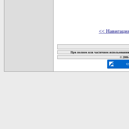
<< Навигаци
карта новых документов
При полном или частичном использовании 
© 2006