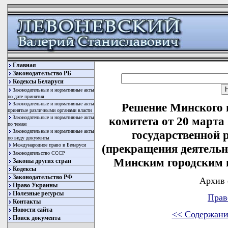
Главная
Законодательство РБ
Кодексы Беларуси
Законодательные и нормативные акты
по дате принятия
Законодательные и нормативные акты
Решение Минского 
принятые различными органами власти
Законодательные и нормативные акты
комитета от 20 марта
по темам
Законодательные и нормативные акты
государственной 
по виду документы
Международное право в Беларуси
(прекращения деятельн
Законодательство СССР
Минским городским 
Законы других стран
Кодексы
Законодательство РФ
Архив 
Право Украины
Полезные ресурсы
Прав
Контакты
Новости сайта
<< Содержани
Поиск документа