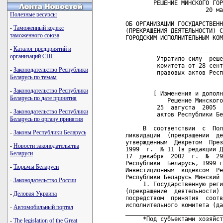
        РЕШЕНИЕ МИНСКОГО ГОРОДСКОГО ИСПОЛНИТЕЛЬНОГО КОМИТЕТА
                       20 марта 2003 г. № 423

ОБ ОРГАНИЗАЦИИ ГОСУДАРСТВЕННОЙ РЕГИСТРАЦИИ И ЛИКВИДАЦИИ
(ПРЕКРАЩЕНИЯ ДЕЯТЕЛЬНОСТИ) СУБЪЕКТОВ ХОЗЯЙСТВОВАНИЯ МИНСКИМ
ГОРОДСКИМ ИСПОЛНИТЕЛЬНЫМ КОМИТЕТОМ

         --------------------------------------------------------+++
         Утратило силу  решением Минского городского исполнительного
         комитета от 28 сентября 2006 г. № 1926 (Национальный реестр
         правовых актов Республики Беларусь, 2006 г., № 195, 9/5473)
           
 
        [ Изменения и дополнения:
            Решение Минского городского исполнительного комитета  от
         25  августа  2005  г. № 1505 (Национальный реестр  правовых
         актов Республики Беларусь, 2005 г., № 147, 9/4466)]

     В  соответствии  с  Положением  о государственной регистрации и
ликвидации  (прекращении  деятельности)  субъектов   хозяйствования,
утвержденным  Декретом  Президента  Республики  Беларусь от 16 марта
1999  г.  № 11 (в редакции Декрета Президента Республики Беларусь от
17  декабря  2002  г.  №  29)  (Национальный  реестр  правовых актов
Республики  Беларусь, 1999 г., № 23, 1/191; 2002 г., № 142, 1/4230),
Инвестиционным  кодексом  Республики Беларусь и Гражданским кодексом
Республики Беларусь Минский городской исполнительный комитет решил:
     1. Государственную регистрацию, отказ в регистрации, ликвидацию
(прекращение  деятельности)  субъектов  хозяйствования*, производить
посредством  принятия  соответствующего  решения Минского городского
исполнительного комитета (далее - Минский горисполком).
______________________________
     *Под субъектами хозяйствования  для  целей  настоящего  решения
понимаются  следующие  создаваемые  (реорганизуемые)  юридические  и
физические лица:
     хозяйственные товарищества  и общества,  унитарные предприятия,
производственные  кооперативы,  в  том  числе   сельскохозяйственные
производственные  кооперативы,  крестьянские  (фермерские) хозяйства
(далее - коммерческие организации);
     ассоциации  (союзы)  -  объединения  коммерческих  организаций,
объединения  некоммерческих организаций, объединения коммерческих  и
некоммерческих организаций, потребительские кооперативы, учреждения,
товарищества собственников (далее - некоммерческие организации);
         --------------------------------------------------------+++
         Абзац  третий  подстрочного  примечания  -  с  изменениями,
         внесенными  решением  Минского  городского  исполнительного
         комитета от 25 августа 2005 г. № 1505

             ассоциации   (союзы)    -   объединения   коммерческих
         организаций,    объединения   некоммерческих   организаций,
         объединения   коммерческих  и  некоммерческих  организаций,
         потребительские   кооперативы,   учреждения,   товарищества
         собственников,     фонды    (далее     -     некоммерческие
         организации);
         --------------------------------------------------------+++

     граждане, осуществляющие предпринимательскую  деятельность  без
образования    юридического    лица    (далее    -    индивидуальные
предприниматели).

     2. Утвердить  прилагаемую  Инструкцию о порядке государственной
регистрации   и  ликвидации  (прекращения  деятельности)   субъектов
хозяйствования Минским городским исполнительным комитетом.
     3. Возложить    функции   в  части  организации   осуществления
государственной  регистрации и ликвидации (прекращения деятельности)
субъектов хозяйствования на:
     3.1. управление    регистрации    и   лицензирования   Минского
горисполкома:
     коммерческих организаций с иностранными инвестициями;
     коммерческих  и  некоммерческих  организаций,  расположенных на
территории города Минска;
     коммерческих    и    некоммерческих  организаций,   создаваемых
соответствующими структурными подразделениями Минского горисполкома,
администрациями районов города Минска;
     коммерческих    организаций,    создаваемых    в       процессе
разгосударствления и приватизации государственной собственности;
     коммерческих и некоммерческих организаций в случае, если один и
более  из  учредителей  (участников)  проживают  за пределами города
Минска;
     3.2. охранно-эксплуатационное  унитарное  предприятие  Минского
горисполкома  "Гаражи,  автостоянки  и  парковки"  - потребительских
кооперативов    (гаражных,    гаражно-строительных  кооперативов   и
автостоянок);
     3.3. комитет  архитектуры, градостроительства и землеустройства
Минского     горисполкома    -    потребительских       кооперативов
(дачно-строительных, садоводческих и садово-огородных товариществ);
     3.4. администрации районов г
Полезные ресурсы
-
Таможенный кодекс
таможенного союза
-
Каталог предприятий и
организаций СНГ
-
Законодательство Республики
Беларусь по темам
-
Законодательство Республики
Беларусь по дате принятия
-
Законодательство Республики
Беларусь по органу принятия
-
Законы Республики Беларусь
-
Новости законодательства
Беларуси
-
Тюрьмы Беларуси
-
Законодательство России
-
Деловая Украина
-
Автомобильный портал
-
The legislation of the Great