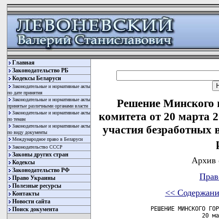
Главная
Законодательство РБ
Кодексы Беларуси
Законодательные и нормативные акты
по дате принятия
Законодательные и нормативные акты
Решение Минского 
принятые различными органами власти
Законодательные и нормативные акты
комитета от 20 марта 
по темам
Законодательные и нормативные акты
участия безработных
по виду документы
Международное право в Беларуси
Законодательство СССР
Законы других стран
Архив 
Кодексы
Законодательство РФ
Прав
Право Украины
Полезные ресурсы
<< Содержани
Контакты
Новости сайта
        РЕШЕНИЕ МИНСКОГО ГОР
Поиск документа
                       20 ма