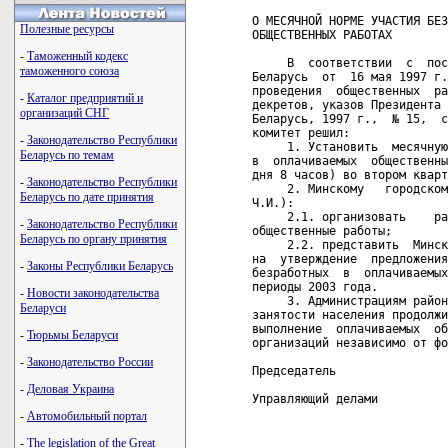
О МЕСЯЧНОЙ НОРМЕ УЧАСТИЯ БЕЗ
Полезные ресурсы
ОБЩЕСТВЕННЫХ РАБОТАХ

-
Таможенный кодекс
     В  соответствии  с  пос
таможенного союза
Беларусь  от  16 мая 1997 г.
проведения  общественных  ра
-
Каталог предприятий и
декретов, указов Президента 
организаций СНГ
Беларусь, 1997 г.,  № 15,  с
комитет решил:

-
Законодательство Республики
     1. Установить  месячную
Беларусь по темам
в  оплачиваемых  общественны
дня 8 часов) во втором кварт
-
Законодательство Республики
     2. Минскому   городском
Беларусь по дате принятия
Ч.И.):

     2.1. организовать    ра
-
Законодательство Республики
общественные работы;

Беларусь по органу принятия
     2.2. представить  Минск
на  утверждение  предложения
-
Законы Республики Беларусь
безработных  в  оплачиваемых
периоды 2003 года.

-
Новости законодательства
     3. Администрациям район
Беларуси
занятости населения продолжи
выполнение  оплачиваемых  об
-
Тюрьмы Беларуси
организаций независимо от фо
-
Законодательство России
Председатель                
-
Деловая Украина
Управляющий делами          
-
Автомобильный портал
-
The legislation of the Great