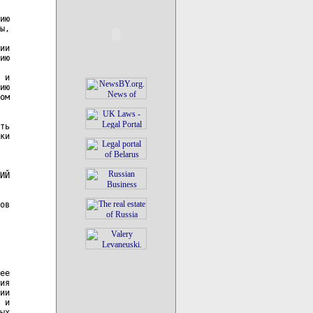
ию

ы,

ии

ию

 и

ию

ом

ть

ки

ИЙ

ов

ее

ия

ии

 и

ых
