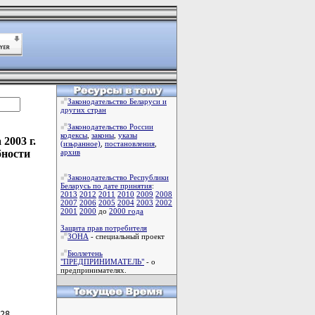
Законодательство Беларуси и
других стран
Законодательство России
кодексы
,
законы
,
указы
2003 г.
(изьранное)
,
постановления
,
бности
архив
Законодательство Республики
Беларусь по дате принятия
:
2013
2012
2011
2010
2009
2008
2007
2006
2005
2004
2003
2002
2001
2000
до
2000 года
Защита прав потребителя
ЗОНА
- специальный проект
Бюллетень
"ПРЕДПРИНИМАТЕЛЬ"
- о
предпринимателях.
28
