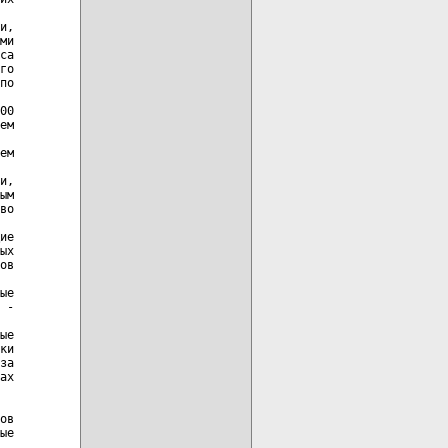
и,

ми

са

го

по

00

ем

ем

и,

ым

во

ие

ых

ов

ые

 -

ые

ки

за

ах

ов

ые
