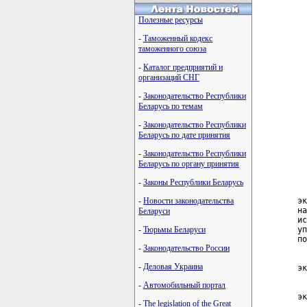
  
  
Полезные ресурсы
  
  
-
Таможенный кодекс
  
таможенного союза
  
  
-
Каталог предприятий и
  
организаций СНГ
  
  
-
Законодательство Республики
  
Беларусь по темам
  
  
-
Законодательство Республики
  
Беларусь по дате принятия
  
  
-
Законодательство Республики
  
Беларусь по органу принятия
-
Законы Республики Беларусь
  
-
Новости законодательства
эк
на
Беларуси
ис
-
Тюрьмы Беларуси
уп
по
-
Законодательство России
  
-
Деловая Украина
эк
  
-
Автомобильный портал
  
эк
-
The legislation of the Great