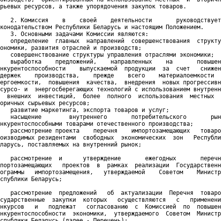
рьевых ресурсов, а также упорядочения закупок товаров. 

   2. Комиссия    в    своей    деятельности       руководствует
конодательством Республики Беларусь и настоящим Положением.

   3. Основными задачами Комиссии являются:

   определение  главных  направлений  совершенствования  структу
ономики, развития отраслей и производств;

   совершенствование структуры управления отраслями экономики;

   выработка    предложений,    направленных    на       повышен
нкурентоспособности    выпускаемой  продукции  за  счет   снижен
держек    производства,    прежде    всего    материалоемкости  
ергоемкости,  повышения  качества,  внедрения  новых прогрессивн
сурсо- и  энергосберегающих технологий с использованием внутренн
  внешних  инвестиций,  более  полного  использования  местных  
оричных сырьевых ресурсов;

   развитие маркетинга, экспорта товаров и услуг;

   насыщение        внутреннего       потребительского       рын
нкурентоспособными товарами отечественного производства;

   рассмотрение проекта    перечня    импортозамещающих   товаро
оизводимых резидентами  свободных  экономических  зон   Республи
ларусь, поставляемых на внутренний рынок; 

   рассмотрение  и      утверждение       ежегодных       перечн
портозамещающих   проектов  в  рамках  реализации  Государственн
ограммы   импортозамещения,   утверждаемой    Советом    Министр
спублики Беларусь; 

   рассмотрение  предложений   об  актуализации  Перечня  товаро
сударственные  закупки  которых   осуществляются   с   применени
нкурсов   и   подлежат   согласованию  с  Комиссией  по  повышен
нкурентоспособности  экономики,  утверждаемого  Советом  Министр
спублики Беларусь (далее - Перечень);  
