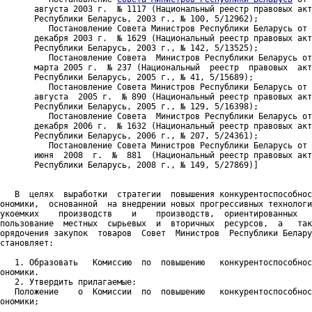
       августа 2003 г.  № 1117 (Национальный реестр правовых акт
       Республики Беларусь, 2003 г., № 100, 5/12962);

          Постановление Совета Министров Республики Беларусь от 
       декабря 2003 г.  № 1629 (Национальный реестр правовых акт
       Республики Беларусь, 2003 г., № 142, 5/13525);

          Постановление Совета  Министров Республики Беларусь от
       марта 2005 г.  № 237 (Национальный  реестр  правовых  акт
       Республики Беларусь, 2005 г., № 41, 5/15689);

          Постановление Совета Министров Республики Беларусь от 
       августа  2005 г.  № 890 (Национальный реестр правовых акт
       Республики Беларусь, 2005 г., № 129, 5/16398);

          Постановление Совета  Министров Республики Беларусь от
       декабря 2006 г.  № 1632 (Национальный реестр правовых акт
       Республики Беларусь, 2006 г., № 207, 5/24361);

          Постановление Совета Министров Республики Беларусь от 
       июня  2008  г.  №  881  (Национальный реестр правовых акт
       Республики Беларусь, 2008 г., № 149, 5/27869)]

   В  целях  выработки  стратегии  повышения конкурентоспособнос
ономики,  основанной  на внедрении новых прогрессивных технологи
укоемких    производств    и    производств,  ориентированных   
пользование  местных  сырьевых  и  вторичных  ресурсов,  а   так
орядочения закупок  товаров  Совет  Министров  Республики Белару
становляет: 

   1. Образовать   Комиссию  по  повышению   конкурентоспособнос
ономики.

   2. Утвердить прилагаемые:

   Положение    о  Комиссии  по  повышению   конкурентоспособнос
ономики; 
