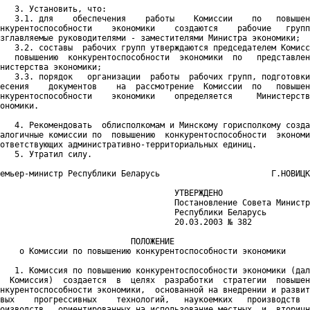
   3. Установить, что:

   3.1. для    обеспечения    работы    Комиссии    по   повышен
нкурентоспособности    экономики    создаются    рабочие   групп
зглавляемые руководителями - заместителями Министра экономики;

   3.2. составы  рабочих групп утверждаются председателем Комисс
   повышению  конкурентоспособности  экономики  по   представлен
нистерства экономики;

   3.3. порядок   организации  работы  рабочих групп, подготовки
есения    документов    на  рассмотрение  Комиссии  по   повышен
нкурентоспособности    экономики    определяется     Министерств
ономики. 

   4. Рекомендовать  облисполкомам и Минскому горисполкому созда
алогичные комиссии по  повышению  конкурентоспособности  экономи
ответствующих административно-территориальных единиц.

   5. Утратил силу. 

емьер-министр Республики Беларусь                       Г.НОВИЦК
                                    УТВЕРЖДЕНО

                                    Постановление Совета Министр
                                    Республики Беларусь

                                    20.03.2003 № 382

                           ПОЛОЖЕНИЕ

    о Комиссии по повышению конкурентоспособности экономики

   1. Комиссия по повышению конкурентоспособности экономики (дал
  Комиссия)  создается  в  целях  разработки  стратегии  повышен
нкурентоспособности экономики,  основанной на внедрении и развит
вых    прогрессивных    технологий,   наукоемких   производств  
оизводств,  ориентированных на использование местных  и  вторичн