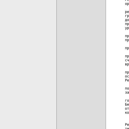
ор
  
ре
гр
до
пр
ур
  
пр
пр
  
пр
  
пр
сч
вр
  
пр
ос
Ре
  
по
за
  
го
Бе
от
ко
  
Ре
те