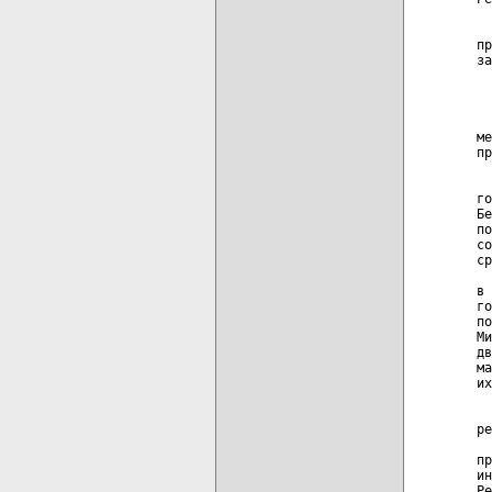
  
пр
за
  
ме
пр
  
го
Бе
по
со
ср
  
в 
го
по
Ми
дв
ма
их
  
  
ре
  
пр
ин
Ре