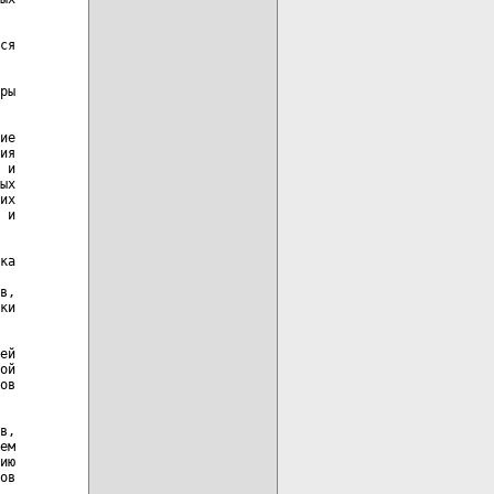
ся

ры

ие

ия

 и

ых

их

 и

ка

в,

ки

ей

ой

ов

в,

ем

ию

ов
