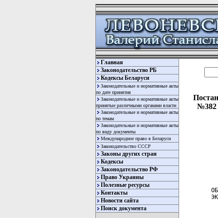
Главная
Законодательство РБ
Кодексы Беларуси
Законодательные и нормативные акты
по дате принятия
Постан
Законодательные и нормативные акты
№382 
принятые различными органами власти
Законодательные и нормативные акты
по темам
Законодательные и нормативные акты
по виду документы
Международное право в Беларуси
Законодательство СССР
Законы других стран
Кодексы
Законодательство РФ
  
Право Украины
Полезные ресурсы
ОБ
Контакты
ЭК
Новости сайта
Поиск документа
  
  