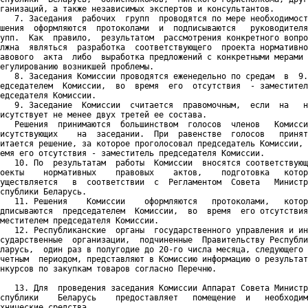
ганизаций, а также независимых экспертов и консультантов.

   7. Заседания  рабочих  групп  проводятся по мере необходимост
шения  оформляются  протоколами  и  подписываются   руководителя
упп.  Как  правило,  результатом  рассмотрения конкретного вопро
лжна  являться  разработка  соответствующего  проекта нормативно
авового  акта  либо  выработка предложений с конкретными мерами 
егулированию возникшей проблемы.

   8. Заседания Комиссии проводятся еженедельно по средам  в  9.
едседателем  Комиссии,  во  время  его  отсутствия  - заместител
едседателя Комиссии.

   9. Заседание  Комиссии  считается  правомочным,  если  на   н
исутствует не менее двух третей ее состава.

   Решения  принимаются  большинством  голосов  членов   Комисси
исутствующих    на  заседании.  При  равенстве  голосов   принят
итается решение, за которое проголосовал председатель Комиссии, 
емя его отсутствия - заместитель председателя Комиссии.

   10. По  результатам  работы  Комиссии  вносятся соответствующ
оекты    нормативных    правовых    актов,    подготовка   котор
уществляется   в  соответствии  с  Регламентом  Совета   Министр
спублики Беларусь.

   11. Решения    Комиссии    оформляются   протоколами,   котор
дписываются  председателем  Комиссии,  во  время  его отсутствия
местителем председателя Комиссии.

   12. Республиканские  органы  государственного управления и ин
сударственные  организации,  подчиненные  Правительству Республи
ларусь,  один раз в полугодие до 20-го числа месяца, следующего 
четным  периодом, представляют в Комиссию информацию о результат
нкурсов по закупкам товаров согласно Перечню. 

   13. Для  проведения заседания Комиссии Аппарат Совета Министр
спублики    Беларусь    предоставляет   помещение  и   необходим
хнические средства.
