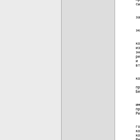
сы
  
за
  
  
эк
  
  
ко
из
эн
ре
и 
вт
  
  
ко
  
пр
Бе
  
им
пр
Ре
  
го
ко
ко
Ре