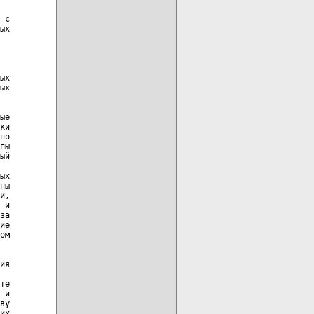
 с

ых

ых

ых

ые

ки

по

пы

ый

ых

ны

и,

 и

за

ие

ом

ия

те

 и

ву

их
