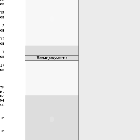
ов

15

ов

 3

ов

12

ов

 7

ов

Новые документы
17

ов

ти

й,

на

же

сь

ти

ти
