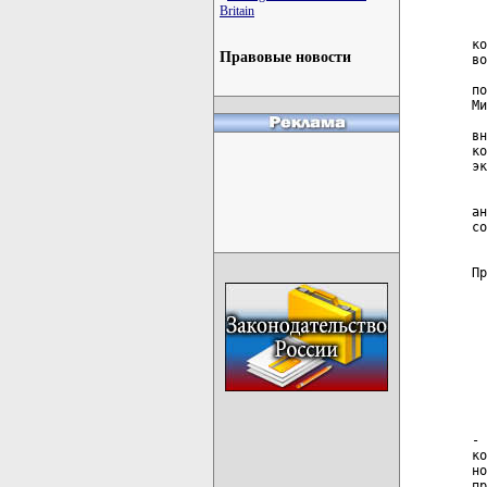
Britain
  
  
ко
Правовые новости
во
  
по
Ми
  
вн
ко
эк
  
ан
со
  
Пр
  
  
  
  
  
  
  
- 
ко
но
пр