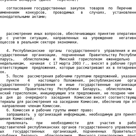
   согласование государственных  закупок  товаров  по  Перечню  
именением   конкурсов,   проводимых   в   случаях,   установленн
конодательными актами; 

   рассмотрение иных вопросов, обеспечивающих принятие оперативн
р  с  учетом  ситуации,  направленных  на  упреждение   негативн
оцессов в реальном секторе экономики. 

   4. Республиканские  органы  государственного  управления и ин
сударственные  организации,  подчиненные  Правительству Республи
ларусь,    облисполкомы  и  Минский  горисполком  еженедельно   
недельникам,  начиная  с 17 марта 2003 г., вносят в рабочие груп
ответствующие  предложения, которые рассматривают их в пятидневн
ок.

   5. После  рассмотрения рабочими группами предложений, указанн
   пункте    4    настоящего  Положения,  республиканские   орга
сударственного  управления  и  иные  государственные  организаци
дчиненные   Правительству  Республики  Беларусь,  облисполкомы  
нский горисполком, инициирующие эти предложения, не позднее чем 
а  дня  до  очередного  заседания  Комиссии вносят соответствующ
териалы для рассмотрения на заседании Комиссии, обеспечив при эт
 направление членам Комиссии.

   6. Комиссия и рабочие группы имеют право:

   запрашивать  у организаций информацию, необходимую для принят
шения Комиссией;

   привлекать    при    необходимости    для   участия  в   рабо
едставителей республиканских органов государственного управления
ых    государственных    организаций,  подчиненных   Правительст
спублики  Беларусь,  облисполкомов,  Минского горисполкома, друг