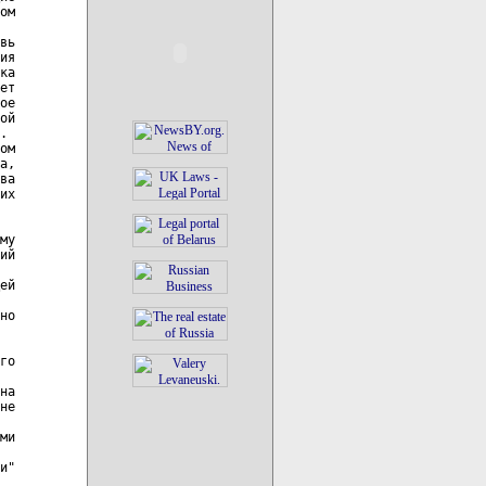
ом

вь

ия

ка

ет

ое

ой

.

ом

а,

ва

их

му

ий

ей

но

го

на

не

ми

и"
