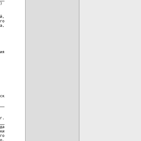
)

й,

го

а,

ия

ск

__

г.

__

да

ки

го

о.
