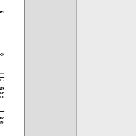
ия

ск

__

__

__

г.

__

да

ки

го

__

на

ли

__
