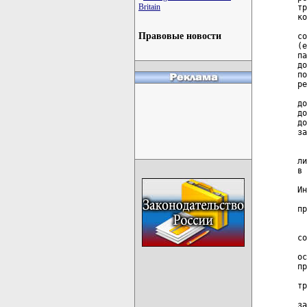
Britain
тр
ко
  
Правовые новости
со
(е
па
до
по
ре
  
до
до
до
за
  
  
ли
в 
  
Ин
  
пр
  
  
со
  
ос
пр
  
тр
  
за