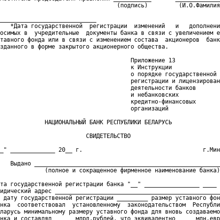
                                  (подпись)         (И.О.Фамилия
____________________________

   *Дата государственной  регистрации  изменений   и   дополнени
осимых в  учредительные  документы банка в связи с увеличением е
тавного фонда или в связи с изменением состава  акционеров  банк
зданного в форме закрытого акционерного общества.

                                      Приложение 13

                                      к Инструкции

                                      о порядке государственной

                                      регистрации и лицензирован
                                      деятельности банков

                                      и небанковских

                                      кредитно-финансовых

                                      организаций

             НАЦИОНАЛЬНЫЙ БАНК РЕСПУБЛИКИ БЕЛАРУСЬ

                         СВИДЕТЕЛЬСТВО

_" _____________ 20__ г.                                   г.Мин
   Выдано ______________________________________________________
             (полное и сокращенное фирменное наименование банка)

та государственной регистрации банка "__" ________________ ____ 
идический адрес ________________________________________________
 дату государственной регистрации _________ размер уставного фон
нка  соответствовал  установленному  законодательством  Республи
ларусь минимальному размеру уставного фонда для вновь создаваемо
нка и составлял _____ млрд.рублей, что эквивалентно ____ млн.евр