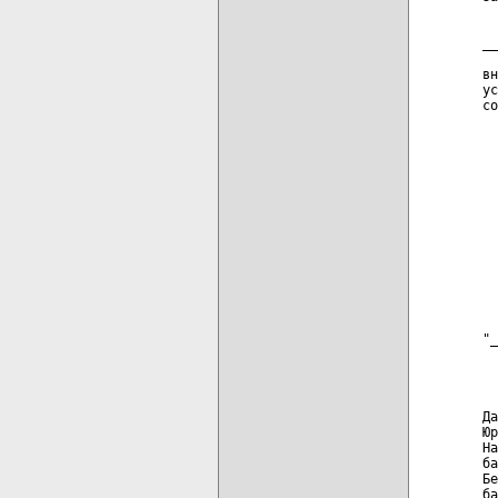
  
__
  
вн
ус
со
  
  
  
  
  
  
  
  
  
  
"_
  
  
Да
Юр
На
ба
Бе
ба