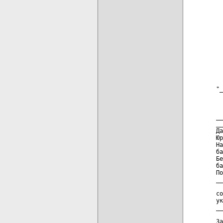
  
  
  
  
  
  
  
  
  
"_
  
  
__
__
Да
Юр
На
ба
Бе
ба
По
__
  
со
ук
__
За