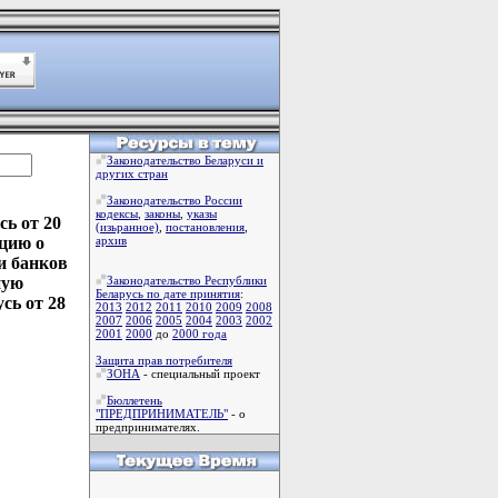
Законодательство Беларуси и
других стран
Законодательство России
кодексы
,
законы
,
указы
ь от 20
(изьранное)
,
постановления
,
кцию о
архив
и банков
ную
Законодательство Республики
Беларусь по дате принятия
:
сь от 28
2013
2012
2011
2010
2009
2008
2007
2006
2005
2004
2003
2002
2001
2000
до
2000 года
Защита прав потребителя
ЗОНА
- специальный проект
Бюллетень
"ПРЕДПРИНИМАТЕЛЬ"
- о
предпринимателях.