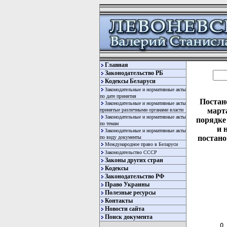
Главная
Законодательство РБ
Кодексы Беларуси
Законодательные и нормативные акты
по дате принятия
Постан
Законодательные и нормативные акты
марта
принятые различными органами власти
Законодательные и нормативные акты
порядке
по темам
и 
Законодательные и нормативные акты
постано
по виду документы
Международное право в Беларуси
Законодательство СССР
Законы других стран
Кодексы
Законодательство РФ
Право Украины
Полезные ресурсы
Контакты
  
Новости сайта
  
Поиск документа
О 