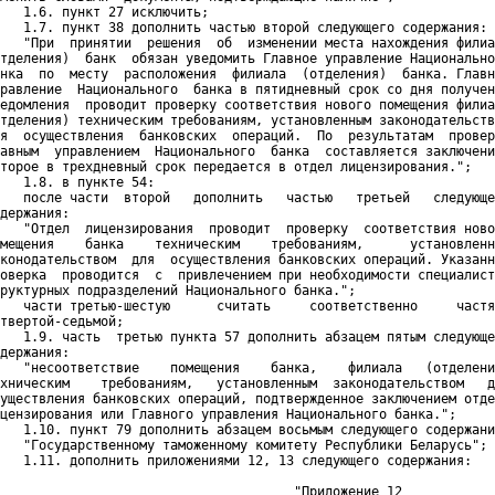
   1.6. пункт 27 исключить;

   1.7. пункт 38 дополнить частью второй следующего содержания:

   "При  принятии  решения  об  изменении места нахождения филиа
тделения)  банк  обязан уведомить Главное управление Национально
нка  по  месту  расположения  филиала  (отделения)  банка. Главн
равление  Национального  банка в пятидневный срок со дня получен
едомления  проводит проверку соответствия нового помещения филиа
тделения) техническим требованиям, установленным законодательств
я  осуществления  банковских  операций.  По  результатам  провер
авным  управлением  Национального  банка  составляется заключени
торое в трехдневный срок передается в отдел лицензирования.";

   1.8. в пункте 54:

   после части  второй   дополнить   частью   третьей   следующе
держания:

   "Отдел  лицензирования  проводит  проверку  соответствия ново
мещения    банка    техническим    требованиям,      установленн
конодательством  для  осуществления банковских операций. Указанн
оверка  проводится  с  привлечением при необходимости специалист
руктурных подразделений Национального банка.";

   части третью-шестую      считать     соответственно     частя
твертой-седьмой;

   1.9. часть  третью пункта 57 дополнить абзацем пятым следующе
держания:

   "несоответствие    помещения    банка,    филиала   (отделени
хническим    требованиям,   установленным  законодательством   д
уществления банковских операций, подтвержденное заключением отде
цензирования или Главного управления Национального банка.";

   1.10. пункт 79 дополнить абзацем восьмым следующего содержани
   "Государственному таможенному комитету Республики Беларусь";

   1.11. дополнить приложениями 12, 13 следующего содержания:

                                      "Приложение 12
