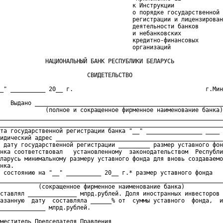
                                      к Инструкции

                                      о порядке государственной

                                      регистрации и лицензирован
                                      деятельности банков

                                      и небанковских

                                      кредитно-финансовых

                                      организаций

             НАЦИОНАЛЬНЫЙ БАНК РЕСПУБЛИКИ БЕЛАРУСЬ

                         СВИДЕТЕЛЬСТВО

_" __________ 20__ г.                                      г.Мин
   Выдано ______________________________________________________
             (полное и сокращенное фирменное наименование банка)

________________________________________________________________
________________________________________________________________
та государственной регистрации банка "__" ________________ ____ 
идический адрес ________________________________________________
 дату государственной регистрации _________ размер уставного фон
нка соответствовал   установленному  законодательством  Республи
ларусь минимальному размеру уставного фонда для вновь создаваемо
нка.

 состоянию на "__" __________ 20__ г.* размер уставного фонда

________________________________________________________________
           (сокращенное фирменное наименование банка)

ставлял ______________ млрд.рублей. Доля иностранных инвесторов 
азанную  дату  составляла ______% от  суммы уставного  фонда,  и
_____________ млрд.рублей.

меститель Председателя Правления ___________       _____________