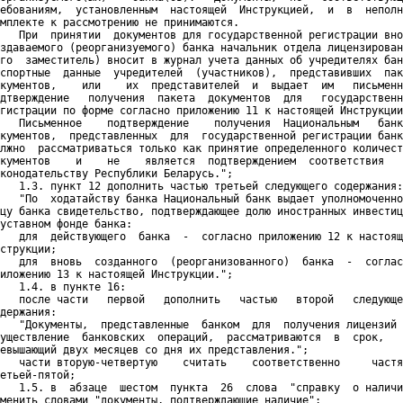
ебованиям,  установленным  настоящей  Инструкцией,  и  в  неполн
мплекте к рассмотрению не принимаются.

   При  принятии  документов для государственной регистрации вно
здаваемого (реорганизуемого) банка начальник отдела лицензирован
го  заместитель) вносит в журнал учета данных об учредителях бан
спортные  данные  учредителей  (участников),  представивших  пак
кументов,    или    их  представителей  и  выдает  им   письменн
дтверждение   получения  пакета  документов  для   государственн
гистрации по форме согласно приложению 11 к настоящей Инструкции
   Письменное    подтверждение    получения  Национальным   банк
кументов,  представленных  для  государственной регистрации банк
лжно  рассматриваться только как принятие определенного количест
кументов    и    не    является  подтверждением  соответствия   
конодательству Республики Беларусь.";

   1.3. пункт 12 дополнить частью третьей следующего содержания:

   "По  ходатайству банка Национальный банк выдает уполномоченно
цу банка свидетельство, подтверждающее долю иностранных инвестиц
уставном фонде банка:

   для  действующего  банка  -  согласно приложению 12 к настоящ
струкции;

   для  вновь  созданного  (реорганизованного)  банка  -  соглас
иложению 13 к настоящей Инструкции.";

   1.4. в пункте 16:

   после части   первой   дополнить   частью   второй   следующе
держания:

   "Документы,  представленные  банком  для  получения лицензий 
уществление  банковских  операций,  рассматриваются  в  срок,   
евышающий двух месяцев со дня их представления.";

   части вторую-четвертую    считать    соответственно     частя
етьей-пятой;

   1.5. в  абзаце  шестом  пункта  26  слова  "справку  о наличи
менить словами "документы, подтверждающие наличие";
