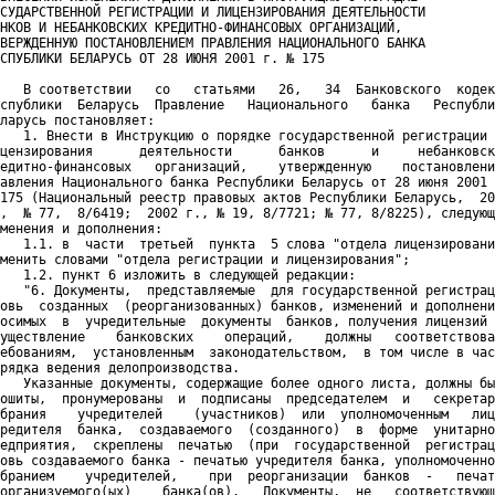
СУДАРСТВЕННОЙ РЕГИСТРАЦИИ И ЛИЦЕНЗИРОВАНИЯ ДЕЯТЕЛЬНОСТИ

НКОВ И НЕБАНКОВСКИХ КРЕДИТНО-ФИНАНСОВЫХ ОРГАНИЗАЦИЙ,

ВЕРЖДЕННУЮ ПОСТАНОВЛЕНИЕМ ПРАВЛЕНИЯ НАЦИОНАЛЬНОГО БАНКА

СПУБЛИКИ БЕЛАРУСЬ ОТ 28 ИЮНЯ 2001 г. № 175

   В соответствии   со   статьями   26,   34  Банковского  кодек
спублики  Беларусь  Правление   Национального   банка   Республи
ларусь постановляет:

   1. Внести в Инструкцию о порядке государственной регистрации 
цензирования      деятельности      банков      и     небанковск
едитно-финансовых   организаций,    утвержденную    постановлени
авления Национального банка Республики Беларусь от 28 июня 2001 
175 (Национальный реестр правовых актов Республики Беларусь,  20
,  № 77,  8/6419;  2002 г., № 19, 8/7721; № 77, 8/8225), следующ
менения и дополнения:

   1.1. в  части  третьей  пункта  5 слова "отдела лицензировани
менить словами "отдела регистрации и лицензирования";

   1.2. пункт 6 изложить в следующей редакции:

   "6. Документы,  представляемые  для государственной регистрац
овь  созданных  (реорганизованных) банков, изменений и дополнени
осимых  в  учредительные  документы  банков, получения лицензий 
уществление    банковских    операций,    должны   соответствова
ебованиям,  установленным  законодательством,  в том числе в час
рядка ведения делопроизводства.

   Указанные документы, содержащие более одного листа, должны бы
ошиты,  пронумерованы  и  подписаны  председателем  и   секретар
брания    учредителей    (участников)  или  уполномоченным   лиц
редителя  банка,  создаваемого  (созданного)  в  форме  унитарно
едприятия,  скреплены  печатью  (при  государственной  регистрац
овь создаваемого банка - печатью учредителя банка, уполномоченно
бранием    учредителей,    при  реорганизации  банков  -   печат
организуемого(ых)    банка(ов).   Документы,  не   соответствующ