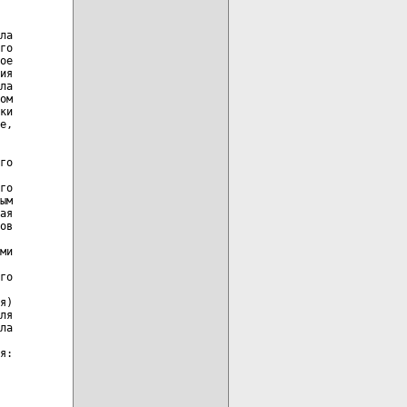
ла

го

ое

ия

ла

ом

ки

е,

го

го

ым

ая

ов

ми

го

я)

ля

ла

я:
