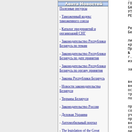
ГО
БА
Полезные ресурсы
УТ
РЕ
-
Таможенный кодекс
таможенного союза
  
Ре
-
Каталог предприятий и
Бе
организаций СНГ
  
ли
-
Законодательство Республики
кр
Беларусь по темам
Пр
№ 
-
Законодательство Республики
г.
Беларусь по дате принятия
из
  
-
Законодательство Республики
за
Беларусь по органу принятия
  
  
-
Законы Республики Беларусь
вн
вн
-
Новости законодательства
ос
Беларуси
тр
по
-
Тюрьмы Беларуси
  
пр
-
Законодательство России
со
-
Деловая Украина
уч
пр
-
Автомобильный портал
вн
со
-
The legislation of the Great
ре