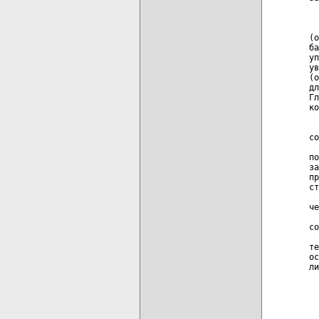
  
  
  
(о
ба
уп
ув
(о
дл
Гл
ко
  
  
со
  
по
за
пр
ст
  
че
  
со
  
те
ос
ли
  
  
  
  