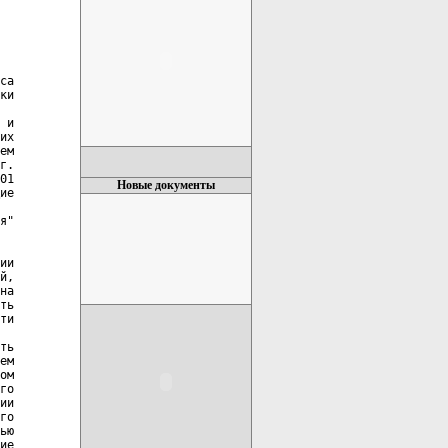
са

ки

 и

их

ем

г.

01

Новые документы
ие

я"

ии

й,

на

ть

ти

ть

ем

ом

го

ии

го

ью

ие
