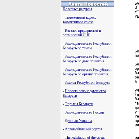
БА
И 
Полезные ресурсы
УТ
РЕ
-
Таможенный кодекс
  
таможенного союза
  
  
-
Каталог предприятий и
  
организаций СНГ
  
-
Законодательство Республики
  
Беларусь по темам
Бе
по
-
Законодательство Республики
  
Беларусь по дате принятия
Бе
ор
-
Законодательство Республики
ба
Беларусь по органу принятия
ре
№ 
-
Законы Республики Беларусь
  
уч
-
Новости законодательства
(д
Беларуси
ба
"в
-
Тюрьмы Беларуси
де
ут
-
Законодательство России
Ре
-
Деловая Украина
пр
ми
-
Автомобильный портал
  
  
-
The legislation of the Great
ми