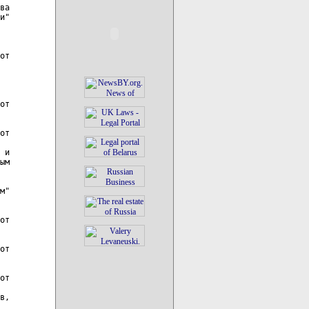
ва

и"

от

от

от

 и

ым

м"

от

от

от

в,
