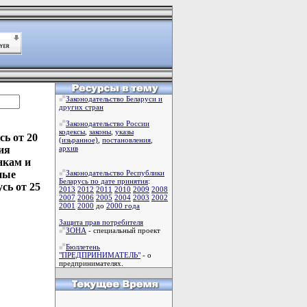
Законодательство Беларуси и
других стран
Законодательство России
кодексы
,
законы
,
указы
ь от 20
(изьранное)
,
постановления
,
ия
архив
нкам и
ные
Законодательство Республики
Беларусь по дате принятия
:
сь от 25
2013
2012
2011
2010
2009
2008
2007
2006
2005
2004
2003
2002
2001
2000
до
2000 года
Защита прав потребителя
ЗОНА
- специальный проект
Бюллетень
"ПРЕДПРИНИМАТЕЛЬ"
- о
предпринимателях.