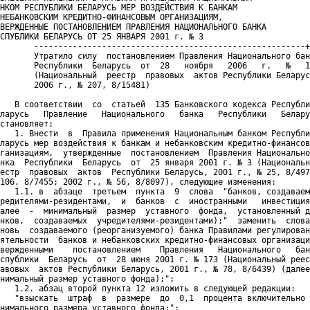
НКОМ РЕСПУБЛИКИ БЕЛАРУСЬ МЕР ВОЗДЕЙСТВИЯ К БАНКАМ

НЕБАНКОВСКИМ КРЕДИТНО-ФИНАНСОВЫМ ОРГАНИЗАЦИЯМ,

ВЕРЖДЕННЫЕ ПОСТАНОВЛЕНИЕМ ПРАВЛЕНИЯ НАЦИОНАЛЬНОГО БАНКА

СПУБЛИКИ БЕЛАРУСЬ ОТ 25 ЯНВАРЯ 2001 г. № 3

       --------------------------------------------------------+
       Утратило силу  постановлением Правления Национального бан
       Республики  Беларусь  от  28   ноября   2006   г.   №   1
       (Национальный  реестр  правовых  актов Республики Беларус
       2006 г., № 207, 8/15481)   

   В соответствии  со  статьей  135 Банковского кодекса Республи
ларусь   Правление   Национального   банка   Республики   Белару
становляет:

   1. Внести  в  Правила применения Национальным банком Республи
ларусь мер воздействия к банкам и небанковским кредитно-финансов
ганизациям,  утвержденные  постановлением  Правления Национально
нка  Республики  Беларусь  от  25 января 2001 г. № 3 (Национальн
естр  правовых  актов  Республики Беларусь, 2001 г., № 25, 8/497
106, 8/7455; 2002 г., № 56, 8/8097), следующие изменения:

   1.1. в  абзаце  третьем  пункта  9  слова  "банков, создаваем
редителями-резидентами,  и  банков  с  иностранными   инвестиция
алее  -  минимальный  размер  уставного  фонда,  установленный д
нков,  создаваемых  учредителями-резидентами);"  заменить  слова
новь  создаваемого (реорганизуемого) банка Правилами регулирован
ятельности  банков и небанковских кредитно-финансовых организаци
вержденными    постановлением    Правления   Национального   бан
спублики  Беларусь  от  28 июня 2001 г. № 173 (Национальный реес
авовых  актов Республики Беларусь, 2001 г., № 78, 8/6439) (далее
нимальный размер уставного фонда);";

   1.2. абзац второй пункта 12 изложить в следующей редакции:

   "взыскать  штраф  в  размере  до  0,1  процента включительно 
нимального размера уставного фонда;";
