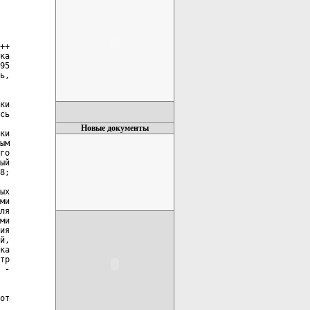
++

ка

95

ь,

ки

сь

Новые документы
ки

ым

го

ый

8;

ых

ми

ля

ми

ия

й,

ка

тр

 -

от
