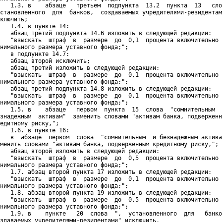
   1.3. в    абзаце   третьем  подпункта  13.2  пункта  13   сло
становленного  для  банков,  создаваемых учредителями-резидентам
ключить;

   1.4. в пункте 14:

   абзац третий подпункта 14.6 изложить в следующей редакции:

   "взыскать  штраф  в  размере  до  0,1  процента включительно 
нимального размера уставного фонда;";

   в подпункте 14.7:

   абзац второй исключить;

   абзац третий изложить в следующей редакции:

   "взыскать  штраф  в  размере  до  0,1  процента включительно 
нимального размера уставного фонда;";

   абзац третий подпункта 14.8 изложить в следующей редакции:

   "взыскать  штраф  в  размере  до  0,1  процента включительно 
нимального размера уставного фонда;";

   1.5. в    абзаце   первом  пункта  15  слова  "сомнительным  
знадежным  активам"  заменить словами "активам банка, подверженн
едитному риску,";

   1.6. в пункте 16:

   в  абзаце  первом  слова  "сомнительным  и безнадежным актива
менить словами "активам банка, подверженным кредитному риску,";

   абзац второй изложить в следующей редакции:

   "взыскать  штраф  в  размере  до  0,5  процента включительно 
нимального размера уставного фонда;";

   1.7. абзац второй пункта 17 изложить в следующей редакции:

   "взыскать  штраф  в  размере  до  0,1  процента включительно 
нимального размера уставного фонда;";

   1.8. абзац второй пункта 19 изложить в следующей редакции:

   "взыскать  штраф  в  размере  до  0,5  процента включительно 
нимального размера уставного фонда;";

   1.9. в    пункте   20  слова  ",  установленного  для   банко
здаваемых учредителями-резидентами" исключить.
