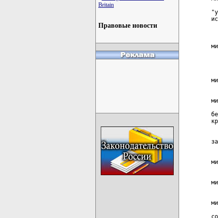
Britain
  
"у
ис
Правовые новости
  
  
  
ми
  
  
  
  
ми
  
  
ми
  
бе
кр
  
  
за
  
  
ми
  
  
ми
  
  
ми
  
со