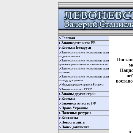
Главная
Законодательство РБ
Кодексы Беларуси
Законодательные и нормативные акты
по дате принятия
Постан
Законодательные и нормативные акты
м
принятые различными органами власти
Законодательные и нормативные акты
Нацио
по темам
не
Законодательные и нормативные акты
постано
по виду документы
Международное право в Беларуси
Законодательство СССР
Законы других стран
Кодексы
Законодательство РФ
Право Украины
Полезные ресурсы
Контакты
  
Новости сайта
  
Поиск документа
О 