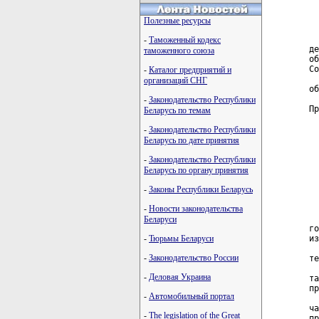
  
  
Полезные ресурсы
  
-
Таможенный кодекс
де
таможенного союза
об
Со
-
Каталог предприятий и
  
организаций СНГ
об
-
Законодательство Республики
Пр
Беларусь по темам
  
-
Законодательство Республики
  
Беларусь по дате принятия
  
  
-
Законодательство Республики
Беларусь по органу принятия
  
  
-
Законы Республики Беларусь
  
-
Новости законодательства
  
Беларуси
го
-
Тюрьмы Беларуси
из
  
-
Законодательство России
те
  
-
Деловая Украина
та
пр
-
Автомобильный портал
  
ча
-
The legislation of the Great
пр