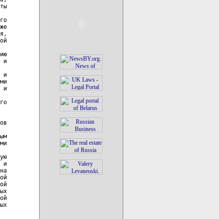
ты

го

же

я,

ой

ию

 и

 и

ми

 и

го

ов

ым

ми

ую

 и

на

ой

ой

ых

ой

ых
