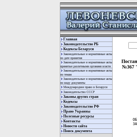
Главная
Законодательство РБ
Кодексы Беларуси
Законодательные и нормативные акты
по дате принятия
Постан
Законодательные и нормативные акты
№367 "
принятые различными органами власти
Законодательные и нормативные акты
по темам
Законодательные и нормативные акты
по виду документы
Международное право в Беларуси
Законодательство СССР
Законы других стран
Кодексы
Законодательство РФ
  
Право Украины
Полезные ресурсы
ОБ
Контакты
ЗА
Новости сайта
Поиск документа
  
  