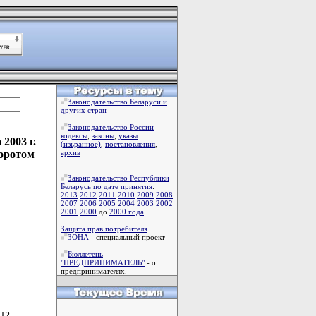
Законодательство Беларуси и
других стран
Законодательство России
кодексы
,
законы
,
указы
2003 г.
(изьранное)
,
постановления
,
боротом
архив
Законодательство Республики
Беларусь по дате принятия
:
2013
2012
2011
2010
2009
2008
2007
2006
2005
2004
2003
2002
2001
2000
до
2000 года
Защита прав потребителя
ЗОНА
- специальный проект
Бюллетень
"ПРЕДПРИНИМАТЕЛЬ"
- о
предпринимателях.
12
