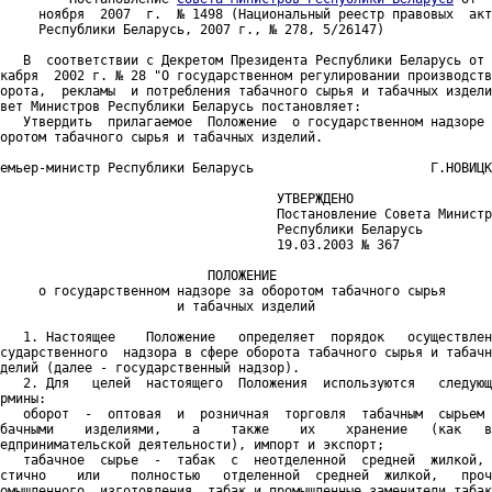
     ноября  2007  г.  № 1498 (Национальный реестр правовых  акт
     Республики Беларусь, 2007 г., № 278, 5/26147)

   В  соответствии с Декретом Президента Республики Беларусь от 
кабря  2002 г. № 28 "О государственном регулировании производств
орота,  рекламы  и потребления табачного сырья и табачных издели
вет Министров Республики Беларусь постановляет:

   Утвердить  прилагаемое  Положение  о государственном надзоре 
оротом табачного сырья и табачных изделий.

емьер-министр Республики Беларусь                       Г.НОВИЦК
                                    УТВЕРЖДЕНО

                                    Постановление Совета Министр
                                    Республики Беларусь

                                    19.03.2003 № 367

                           ПОЛОЖЕНИЕ

     о государственном надзоре за оборотом табачного сырья

                       и табачных изделий

   1. Настоящее    Положение   определяет  порядок   осуществлен
сударственного  надзора в сфере оборота табачного сырья и табачн
делий (далее - государственный надзор).

   2. Для   целей  настоящего  Положения  используются   следующ
рмины:

   оборот  -  оптовая  и  розничная  торговля  табачным  сырьем 
бачными    изделиями,    а    также    их    хранение   (как   в
едпринимательской деятельности), импорт и экспорт;

   табачное  сырье  -  табак  с  неотделенной  средней  жилкой, 
стично    или    полностью   отделенной  средней  жилкой,   проч
омышленного  изготовления  табак и промышленные заменители табак