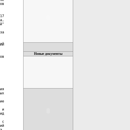
ов

17

а,

й"

за

ИЙ

Новые документы
ов

ия

ых

ие

 и

ид

 с

ий

а,
