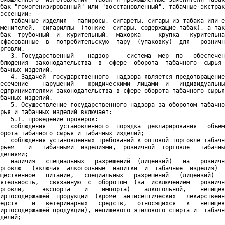
бак "гомогенизированный" или "восстановленный", табачные экстрак
эссенции;

   табачные изделия - папиросы, сигареты, сигары из табака или е
менителей,  сигариллы  (тонкие  сигары, содержащие табак), а так
бак  трубочный  и  курительный,  махорка  -  крупка   курительна
сфасованные  в  потребительскую  тару  (упаковку)  для   розничн
рговли.

   3. Государственный    надзор  -  система  мер  по   обеспечен
блюдения  законодательства  в  сфере  оборота  табачного  сырья 
бачных изделий.

   4. Задачей  государственного  надзора является предотвращение
есечение    нарушений    юридическими  лицами  и   индивидуальны
едпринимателями законодательства в сфере оборота табачного сырья
бачных изделий.

   5. Осуществление государственного надзора за оборотом табачно
рья и табачных изделий включает:

   5.1. проведение проверок:

   соблюдения    установленного  порядка  декларирования   объем
орота табачного сырья и табачных изделий;

   соблюдения установленных требований к оптовой торговле табачн
рьем    и   табачными  изделиями,  розничной  торговле   табачны
делиями;

   наличия   специальных   разрешений  (лицензий)   на   розничн
рговлю   (включая  алкогольные  напитки  и  табачные  изделия)  
щественное   питание,   специальных   разрешений   (лицензий)   
ятельность,   связанную  с  оборотом  (за  исключением   розничн
рговли,     экспорта    и    импорта)    алкогольной,    непищев
иртосодержащей  продукции  (кроме  антисептических   лекарственн
едств    и   ветеринарных   средств,   относящихся   к   непищев
иртосодержащей продукции), непищевого этилового спирта и  табачн
делий;  
