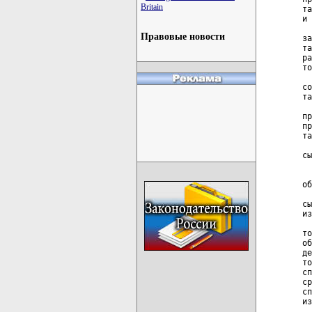
Britain
та
и 
  
Правовые новости
за
та
ра
то
  
со
та
  
пр
пр
та
  
сы
  
  
об
  
сы
из
  
то
об
де
то
сп
ср
сп
из