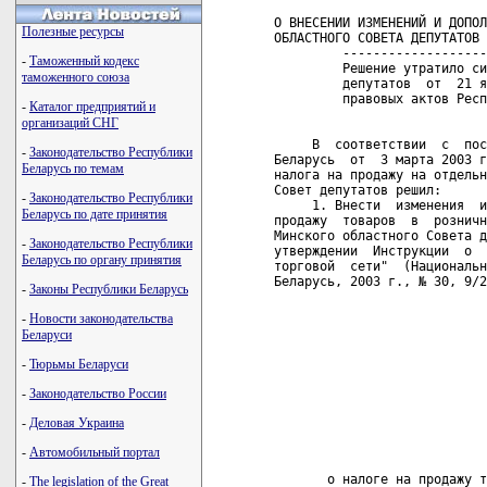
Полезные ресурсы
-
Таможенный кодекс
таможенного союза
-
Каталог предприятий и
организаций СНГ
-
Законодательство Республики
Беларусь по темам
-
Законодательство Республики
Беларусь по дате принятия
-
Законодательство Республики
Беларусь по органу принятия
-
Законы Республики Беларусь
-
Новости законодательства
Беларуси
-
Тюрьмы Беларуси
-
Законодательство России
-
Деловая Украина
-
Автомобильный портал
-
The legislation of the Great