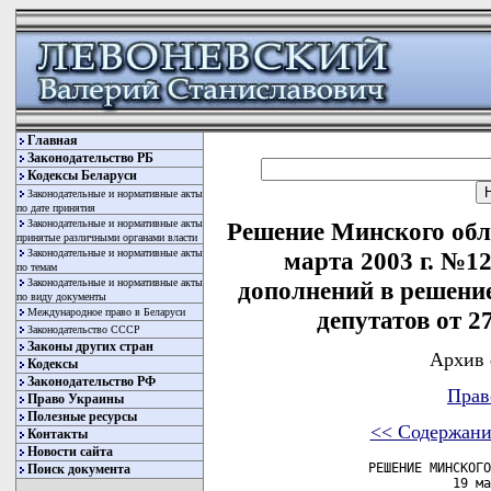
Главная
Законодательство РБ
Кодексы Беларуси
Законодательные и нормативные акты
по дате принятия
Законодательные и нормативные акты
Решение Минского обла
принятые различными органами власти
Законодательные и нормативные акты
марта 2003 г. №1
по темам
Законодательные и нормативные акты
дополнений в решени
по виду документы
Международное право в Беларуси
депутатов от 27
Законодательство СССР
Законы других стран
Архив 
Кодексы
Законодательство РФ
Прав
Право Украины
Полезные ресурсы
<< Содержани
Контакты
Новости сайта
            РЕШЕНИЕ МИНСКОГО ОБЛАСТНОГО СОВЕТА ДЕПУТАТОВ
                       19 марта 2003 г. № 12

О ВНЕСЕНИИ ИЗМЕНЕНИЙ И ДОПОЛНЕНИЙ В РЕШЕНИЕ МИНСКОГО
ОБЛАСТНОГО СОВЕТА ДЕПУТАТОВ ОТ 27 ДЕКАБРЯ 2002 г. № 135
         --------------------------------------------------------+++
         Решение утратило силу решением Минского  областного  Совета
         депутатов  от  21 января 2004 г.  № 40 (Национальный реестр
         правовых актов Республики Беларусь, 2004 г., № 29,  9/3218)
            

     В  соответствии  с  постановлением  Совета Министров Республики
Беларусь  от  3 марта 2003 г. № 294 "О некоторых вопросах применения
налога на продажу на отдельные товары в 2003 году" Минский областной
Совет депутатов решил:
     1. Внести  изменения  и  дополнения  в  Инструкцию  о налоге на
продажу  товаров  в  розничной  торговой сети, утвержденную решением
Минского областного Совета депутатов от 27 декабря 2002 г. № 135 "Об
утверждении  Инструкции  о  налоге  на  продажу  товаров в розничной
торговой  сети"  (Национальный  реестр  правовых  актов   Республики
Беларусь, 2003 г., № 30, 9/2458), изложив ее в новой редакции:

                                                 "УТВЕРЖДЕНО
                                                 Решение
                                                 Минского областного
                                                 Совета депутатов
                                                 27.12.2002 № 135
                                                 (в редакции решения
                                                 Минского областного
                                                 Совета депутатов
                                                 19.03.2003 № 12)

                             ИНСТРУКЦИЯ
       о налоге на продажу товаров в розничной торговой сети

     1. Инструкция  о налоге на продажу товаров в розничной торговой
сети  разработана в соответствии с Законом Республики Беларусь от 28
декабря  2002  г.  "О  бюджете  Республики  Беларусь  на  2003  год"
(Национальный  реестр правовых актов Республики Беларусь, 2003 г., №
3, 2/918).
     2. Плательщиками налога на продажу товаров в розничной торговой
сети  (далее  - налог на продажу) являются юридические лица, включая
предприятия  с  иностранными  инвестициями и иностранные юридические
лица, участники договора о совместной деятельности, которым поручено
ведение    общих    дел   либо  получившие  выручку  от   реализации
налогооблагаемой  продукции, а также индивидуальные предприниматели,
если  иное  не  предусмотрено  законодательством Республики Беларусь
(далее - плательщики).
     Если  филиалы, другие обособленные подразделения не выделены на
отдельный  баланс,  не  имеют  счетов  в  банках  и  расположены  на
территории  Минской  области,  то  причитающиеся  суммы  налога   по
реализованной  ими  налогооблагаемой продукции уплачиваются в бюджет
по  месту  их  расположения  юридическими  лицами,  в состав которых
входят  указанные обособленные подразделения. Сводный реестр сумм на
уплату  налогов  с  приложением  извещений,  направляемых инспекциям
Министерства  по налогам и сборам, расположенным по месту нахождения
обособленных    подразделений,   представляется  юридическим   лицом
инспекции    Министерства  по  налогам  и  сборам  по  месту   своей
регистрации.
     3. Объектом  обложения  налогом  на продажу является выручка от
реализации  товаров  в  розничной  торговой  сети,  за   исключением
социально   значимых  товаров  по  перечню,  определяемому   Советом
Министров Республики Беларусь.
     Реализация  продукции  собственного производства и иных товаров
населению  со  склада  предприятия  за  наличный  расчет через кассу
предприятий    подлежит    лицензированию   и  считается   розничной
торговлей.
     Реализация  продукции  собственного производства и иных товаров
со  склада  работникам  предприятия  в погашение заработной платы не
рассматривается  как  розничная  торговля.  При  этом под погашением
заработной  платы  понимается  погашение задолженности по заработной
плате в связи с отсутствием денежных средств у предприятия.
     У    организаций  общественного  питания  налогом  на   продажу
облагается  выручка  от  реализации  покупных товаров через магазины
кулинарии  (отделы  полуфабрикатов),  буфеты,  кафетерии  и   другую
мелкорозничную    торговую    сеть    ресторанов,   кафе  и   баров,
осуществляющих их продажу без наценки общественного питания.
     Не   облагается  налогом  на  продажу  выручка  от   реализации
вышеназванных  товаров  у  налогоплательщиков,  уплачивающих сбор за
услуги гостиниц, кемпингов, отелей, ресторанов, кафе, баров.
     Не облагается налогом на продажу выручка от реализации товаров,
принятых  от физических лиц на комиссию, похоронных принадлежностей,
надгробных    памятников,  оград  и  других  ритуальных   предметов,
медицинской  техники  и  биологически  активных  добавок, семян всех
овощных  культур, лука-севка, имущества, изъятого, арестованного ил
Поиск документа