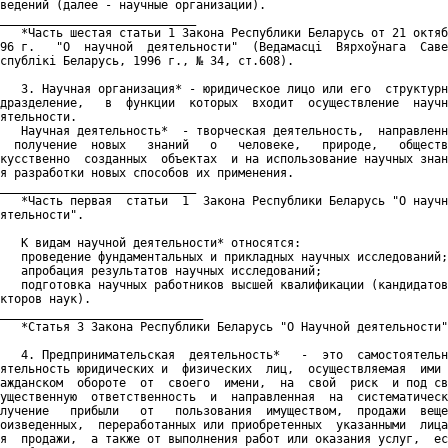
ведений (далее - научные организации).

____________________________

   *Часть шестая статьи 1 Закона Республики Беларусь от 21 октяб
96 г.   "О  научной  деятельности"  (Ведамасцi  Вярхоўнага  Саве
спублiкi Беларусь, 1996 г., № 34, ст.608).

   3. Научная организация* - юридическое лицо или его  структурн
дразделение,   в  функции  которых  входит  осуществление  научн
ятельности.

   Научная деятельность*  - творческая деятельность,  направленн
  получение  новых   знаний   о   человеке,   природе,   обществ
кусственно  созданных  объектах  и на использование научных знан
я разработки новых способов их применения.

____________________________

   *Часть первая  статьи  1  Закона Республики Беларусь "О научн
ятельности".

   К видам научной деятельности* относятся:

   проведение фундаментальных и прикладных научных исследований;

   апробация результатов научных исследований;

   подготовка научных работников высшей квалификации (кандидатов
кторов наук).

_____________________________

   *Статья 3 Закона Республики Беларусь "О Научной деятельности"
   4. Предпринимательская  деятельность*   -  это  самостоятельн
ятельность юридических и  физических  лиц,  осуществляемая  ими 
ажданском  обороте  от  своего  имени,  на  свой  риск  и под св
ущественную  ответственность  и  направленная  на  систематическ
лучение   прибыли   от   пользования  имуществом,  продажи  веще
оизведенных,  переработанных или приобретенных  указанными  лица
я  продажи,  а также от выполнения работ или оказания услуг,  ес