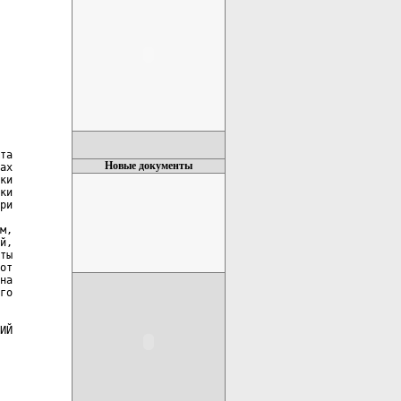
та

Новые документы
ах

ки

ки

ри

м,

й,

ты

от

на

го

ИЙ
