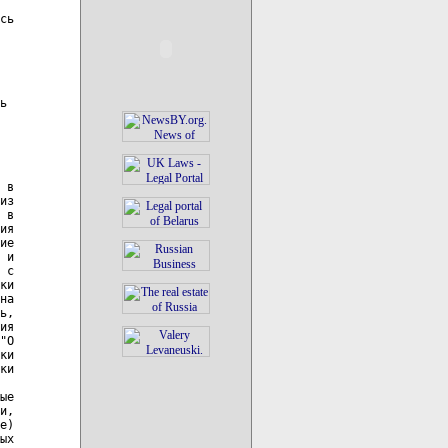
сь

ь

 в

из

 в

ия

ие

 и

 с

ки

на

ь,

ия

"О

ки

ки

ые

и,

е)

ых
