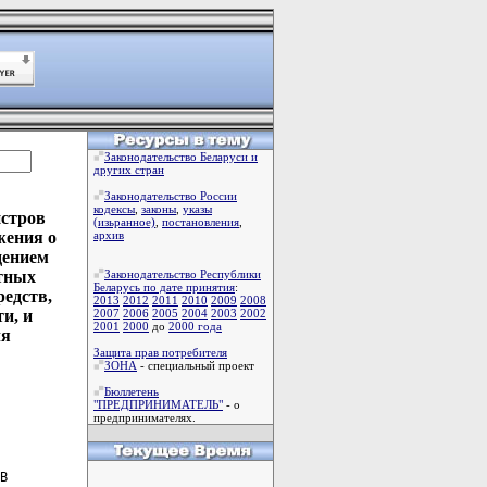
Законодательство Беларуси и
других стран
Законодательство России
кодексы
,
законы
,
указы
истров
(изьранное)
,
постановления
,
жения о
архив
дением
стных
Законодательство Республики
Беларусь по дате принятия
:
редств,
2013
2012
2011
2010
2009
2008
и, и
2007
2006
2005
2004
2003
2002
2001
2000
до
2000 года
ля
Защита прав потребителя
ЗОНА
- специальный проект
Бюллетень
"ПРЕДПРИНИМАТЕЛЬ"
- о
предпринимателях.
В
