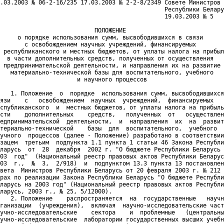
.03.2003 № 06-2-16/235 17.03.2003 № 2-2-8/2349 Совете Министров

                                               Республики Белару
                                               19.03.2003 № 5

                           ПОЛОЖЕНИЕ

     о порядке использования сумм, высвободившихся в связи

       с освобождением научных учреждений, финансируемых

 республиканского и местных бюджетов, от уплаты налога на прибыл
  в части дополнительных средств, полученных от осуществления

 предпринимательской деятельности, и направления их на развитие

   материально-технической базы для воспитательного, учебного

                      и научного процессов

   1. Положение  о  порядке  использования сумм, высвободившихся
язи    с   освобождением  научных  учреждений,  финансируемых   
спубликанского  и  местных бюджетов, от уплаты налога на прибыль
сти    дополнительных    средств,   полученных  от   осуществлен
едпринимательской  деятельности,  и  направления  их  на  развит
териально-технической    базы  для  воспитательного,  учебного  
учного  процессов (далее - Положение) разработано в соответствии
зацем  третьим  подпункта 1.1 пункта 1 статьи 46 Закона Республи
ларусь  от  28  декабря  2002 г. "О бюджете Республики Беларусь 
03  год"  (Национальный реестр правовых актов Республики Беларус
03  г.,  №  3,  2/918)  и  подпунктом 13.3 пункта 13 постановлен
вета  Министров Республики Беларусь от 20 февраля 2003 г. № 212 
рах по реализации Закона Республики Беларусь "О бюджете Республи
ларусь на 2003 год" (Национальный реестр правовых актов Республи
ларусь, 2003 г., № 25, 5/12000).

   2. Положение    распространяется  на  государственные   научн
ганизации  (учреждения),  включая  научно-исследовательские част
учно-исследовательские    сектора    и  проблемные   (центральны
учно-исследовательские  лаборатории государственных высших учебн