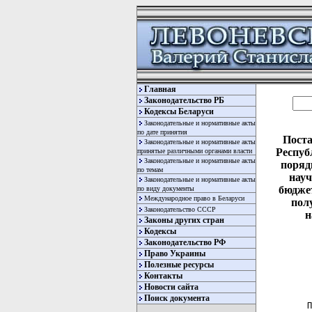
Главная
Законодательство РБ
Кодексы Беларуси
Законодательные и нормативные акты
по дате принятия
Поста
Законодательные и нормативные акты
Респуб
принятые различными органами власти
Законодательные и нормативные акты
поряд
по темам
науч
Законодательные и нормативные акты
бюджет
по виду документы
Международное право в Беларуси
пол
Законодательство СССР
н
Законы других стран
Кодексы
Законодательство РФ
Право Украины
Полезные ресурсы
Контакты
Новости сайта
Поиск документа
 П