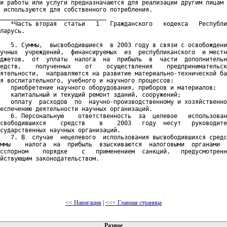
и работы или услуги предназначаются для реализации другим лицам 
 используются для собственного потребления.

______________________________

   *Часть вторая  статьи   1   Гражданского   кодекса   Республи
ларусь.

   5. Суммы,  высвободившиеся  в 2003 году в связи с освобождени
учных  учреждений,  финансируемых  из  республиканского  и местн
джетов,  от  уплаты  налога  на  прибыль  в  части  дополнительн
едств,    полученных    от    осуществления    предпринимательск
ятельности,  направляются на развитие материально-технической ба
я воспитательного, учебного и научного процессов:

   приобретение научного оборудования, приборов и материалов;

   капитальный и текущий ремонт зданий, сооружений;

   оплату  расходов  по  научно-производственному и хозяйственно
еспечению деятельности научных организаций.

   6. Персональную    ответственность  за  целевое   использован
свободившихся    средств    в    2003   году  несут   руководите
сударственных научных организаций.

   7. В  случае  нецелевого  использования высвободившихся средс
ммы    налога  на  прибыль  взыскиваются  налоговыми  органами  
сспорном    порядке    с   применением  санкций,   предусмотренн
йствующим законодательством.

<< Навигация
|
<<< Главная страница
 документов
Разное