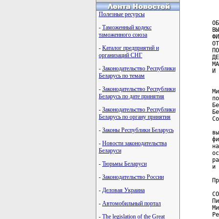
  
  
Полезные ресурсы
ОБ
-
Таможенный кодекс
ВЫ
таможенного союза
ФИ
ОТ
-
Каталог предприятий и
ПО
организаций СНГ
ДЕ
МА
-
Законодательство Республики
И 
Беларусь по темам
  
-
Законодательство Республики
Ми
Беларусь по дате принятия
по
Бе
-
Законодательство Республики
Бе
Беларусь по органу принятия
Со
  
-
Законы Республики Беларусь
вы
фи
-
Новости законодательства
на
Беларуси
ос
ра
-
Тюрьмы Беларуси
и 
-
Законодательство России
Пр
-
Деловая Украина
СО
Пи
-
Автомобильный портал
Ми
Ре
-
The legislation of the Great