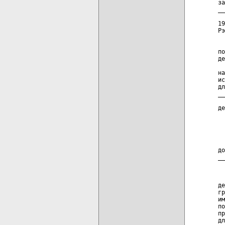
за
__
  
19
Рэ
  
по
де
  
на
ис
дл
__
  
де
  
  
  
  
до
__
  
  
де
гр
им
по
пр
дл