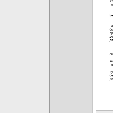
эт
не
__
  
Бе
  
на
бю
ср
де
дл
  
  
  
об
  
вы
го
  
су
бе
де
карта новых