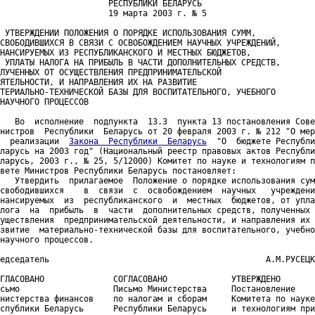
                      РЕСПУБЛИКИ БЕЛАРУСЬ

                      19 марта 2003 г. № 5

 УТВЕРЖДЕНИИ ПОЛОЖЕНИЯ О ПОРЯДКЕ ИСПОЛЬЗОВАНИЯ СУММ,

СВОБОДИВШИХСЯ В СВЯЗИ С ОСВОБОЖДЕНИЕМ НАУЧНЫХ УЧРЕЖДЕНИЙ,

НАНСИРУЕМЫХ ИЗ РЕСПУБЛИКАНСКОГО И МЕСТНЫХ БЮДЖЕТОВ,

 УПЛАТЫ НАЛОГА НА ПРИБЫЛЬ В ЧАСТИ ДОПОЛНИТЕЛЬНЫХ СРЕДСТВ,

ЛУЧЕННЫХ ОТ ОСУЩЕСТВЛЕНИЯ ПРЕДПРИНИМАТЕЛЬСКОЙ

ЯТЕЛЬНОСТИ, И НАПРАВЛЕНИЯ ИХ НА РАЗВИТИЕ

ТЕРИАЛЬНО-ТЕХНИЧЕСКОЙ БАЗЫ ДЛЯ ВОСПИТАТЕЛЬНОГО, УЧЕБНОГО

НАУЧНОГО ПРОЦЕССОВ

   Во  исполнение  подпункта  13.3  пункта 13 постановления Сове
нистров  Республики  Беларусь от 20 февраля 2003 г. № 212 "О мер
  реализации  
Закона  Республики  Беларусь
  "О  бюджете Республи
ларусь на 2003 год" (Национальный реестр правовых актов Республи
ларусь, 2003 г., № 25, 5/12000) Комитет по науке и технологиям п
вете Министров Республики Беларусь постановляет:

   Утвердить  прилагаемое  Положение о порядке использования сум
свободившихся    в  связи  с  освобождением  научных   учреждени
нансируемых  из  республиканского  и  местных  бюджетов, от упла
лога  на  прибыль  в  части  дополнительных средств, полученных 
уществления  предпринимательской деятельности, и направления их 
звитие  материально-технической базы для воспитательного, учебно
научного процессов.

едседатель                                            А.М.РУСЕЦК
ГЛАСОВАНО              СОГЛАСОВАНО             УТВЕРЖДЕНО

сьмо                   Письмо Министерства     Постановление

нистерства финансов    по налогам и сборам     Комитета по науке

спублики Беларусь      Республики Беларусь     и технологиям при
