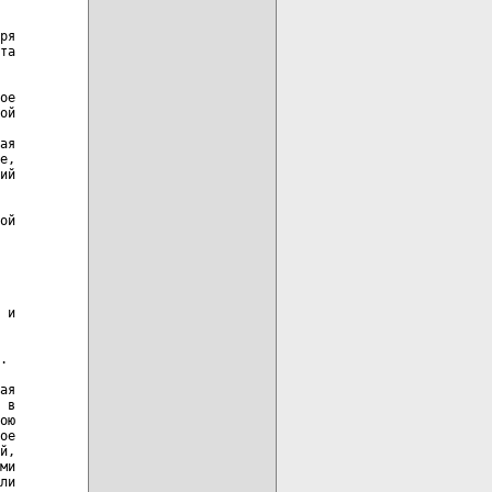
ря

та

ое

ой

ая

е,

ий

ой

 и

.

ая

 в

ою

ое

й,

ми

ли
