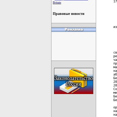
17
Britain
  
  
Правовые новости
  
  
  
из
  
  
  
  
  
св
ре
ча
пр
ма
на
аб
Бе
20
20
Со
ме
Бе
Бе
  
ор
на
на