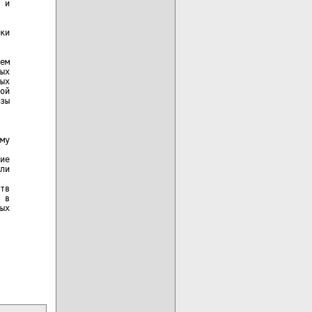
 и

ки

ем

ых

ых

ой

зы

му

ие

ли

тв

 в

ых
