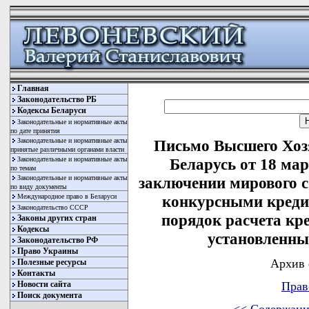
Главная
Законодательство РБ
Кодексы Беларуси
Законодательные и нормативные акты
по дате принятия
Законодательные и нормативные акты
Письмо Высшего Хоз
принятые различными органами власти
Законодательные и нормативные акты
Беларусь от 18 мар
по темам
Законодательные и нормативные акты
заключении мирового 
по виду документы
Международное право в Беларуси
конкурсными креди
Законодательство СССР
порядок расчета кре
Законы других стран
Кодексы
установленны
Законодательство РФ
Право Украины
Архив 
Полезные ресурсы
Контакты
Новости сайта
Прав
Поиск документа