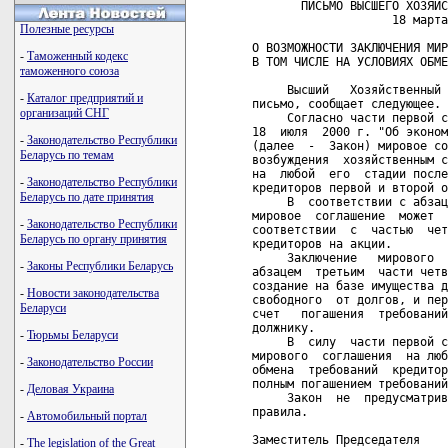
       ПИСЬМО ВЫСШЕГО ХОЗЯЙС
                    18 марта
Полезные ресурсы
О ВОЗМОЖНОСТИ ЗАКЛЮЧЕНИЯ МИР
-
Таможенный кодекс
В ТОМ ЧИСЛЕ НА УСЛОВИЯХ ОБМЕ
таможенного союза
     Высший   Хозяйственный 
-
Каталог предприятий и
письмо, сообщает следующее.

организаций СНГ
     Согласно части первой с
18  июля  2000 г. "Об эконом
-
Законодательство Республики
(далее  -  Закон) мировое со
Беларусь по темам
возбуждения  хозяйственным с
на  любой  его  стадии после
-
Законодательство Республики
кредиторов первой и второй о
Беларусь по дате принятия
     В  соответствии с абзац
мировое  соглашение  может  
-
Законодательство Республики
соответствии  с  частью  чет
Беларусь по органу принятия
кредиторов на акции.

     Заключение   мирового  
-
Законы Республики Беларусь
абзацем  третьим  части четв
создание на базе имущества д
-
Новости законодательства
свободного  от долгов, и пер
Беларуси
счет   погашения  требований
должнику.

-
Тюрьмы Беларуси
     В  силу  части первой с
мирового  соглашения  на люб
-
Законодательство России
обмена  требований  кредитор
полным погашением требований
-
Деловая Украина
     Закон  не  предусматрив
правила.

-
Автомобильный портал
Заместитель Председателя    
-
The legislation of the Great