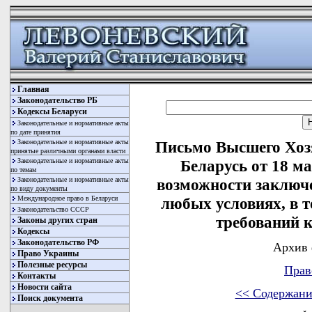
Главная
Законодательство РБ
Кодексы Беларуси
Законодательные и нормативные акты
по дате принятия
Законодательные и нормативные акты
Письмо Высшего Хоз
принятые различными органами власти
Законодательные и нормативные акты
Беларусь от 18 ма
по темам
Законодательные и нормативные акты
возможности заключ
по виду документы
Международное право в Беларуси
любых условиях, в т
Законодательство СССР
требований 
Законы других стран
Кодексы
Законодательство РФ
Архив 
Право Украины
Полезные ресурсы
Прав
Контакты
Новости сайта
<< Содержани
Поиск документа