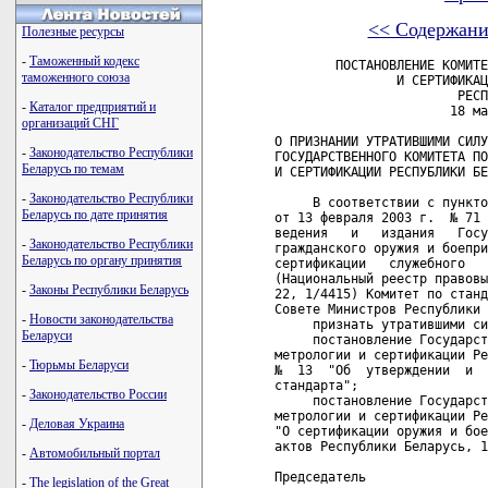
<< Содержани
Полезные ресурсы
-
Таможенный кодекс
        ПОСТАНОВЛЕНИЕ КОМИТЕ
таможенного союза
                И СЕРТИФИКАЦ
                        РЕСП
-
Каталог предприятий и
                       18 ма
организаций СНГ
О ПРИЗНАНИИ УТРАТИВШИМИ СИЛУ
-
Законодательство Республики
ГОСУДАРСТВЕННОГО КОМИТЕТА ПО
Беларусь по темам
И СЕРТИФИКАЦИИ РЕСПУБЛИКИ БЕ
-
Законодательство Республики
     В соответствии с пункто
Беларусь по дате принятия
от 13 февраля 2003 г.  № 71 
ведения   и   издания   Госу
-
Законодательство Республики
гражданского оружия и боепри
Беларусь по органу принятия
сертификации   служебного   
(Национальный реестр правовы
-
Законы Республики Беларусь
22, 1/4415) Комитет по станд
Совете Министров Республики 
-
Новости законодательства
     признать утратившими си
Беларуси
     постановление Государст
метрологии и сертификации Ре
-
Тюрьмы Беларуси
№  13  "Об  утверждении  и  
стандарта";

-
Законодательство России
     постановление Государст
метрологии и сертификации Ре
-
Деловая Украина
"О сертификации оружия и бое
актов Республики Беларусь, 1
-
Автомобильный портал
Председатель                
-
The legislation of the Great