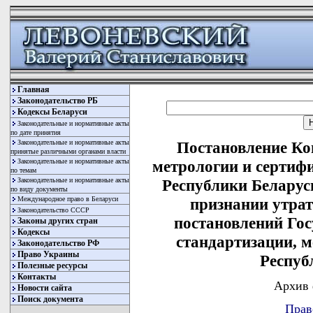
Главная
Законодательство РБ
Кодексы Беларуси
Законодательные и нормативные акты
по дате принятия
Законодательные и нормативные акты
Постановление Ко
принятые различными органами власти
Законодательные и нормативные акты
метрологии и сертиф
по темам
Законодательные и нормативные акты
Республики Беларусь
по виду документы
Международное право в Беларуси
признании утра
Законодательство СССР
постановлений Гос
Законы других стран
Кодексы
стандартизации, 
Законодательство РФ
Право Украины
Респуб
Полезные ресурсы
Контакты
Архив 
Новости сайта
Поиск документа
Прав