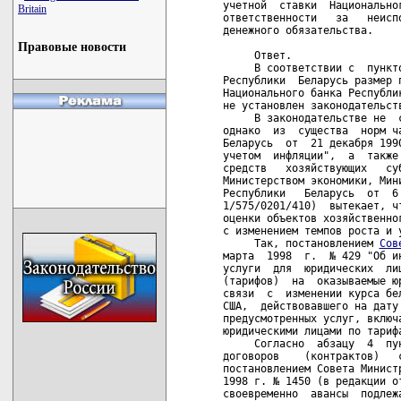
учетной  ставки  Национально
Britain
ответственности   за   неисп
денежного обязательства.

Правовые новости
     Ответ.

     В соответствии с  пункт
Республики  Беларусь размер 
Национального банка Республи
не установлен законодательств
     В законодательстве не  
однако  из  существа  норм ч
Беларусь  от  21 декабря 199
учетом  инфляции",  а  также
средств   хозяйствующих   су
Министерством экономики, Мин
Республики   Беларусь  от  6
1/575/0201/410)  вытекает, ч
оценки объектов хозяйственно
с изменением темпов роста и у
     Так, постановлением 
Сов
марта  1998  г.  № 429 "Об и
услуги  для  юридических  ли
(тарифов)  на  оказываемые ю
связи  с  изменении курса бе
США,  действовавшего на дату
предусмотренных услуг, включ
юридическими лицами по тариф
     Согласно  абзацу  4  пу
договоров    (контрактов)   
постановлением Совета Минист
1998 г. № 1450 (в редакции о
своевременно  авансы  подлеж