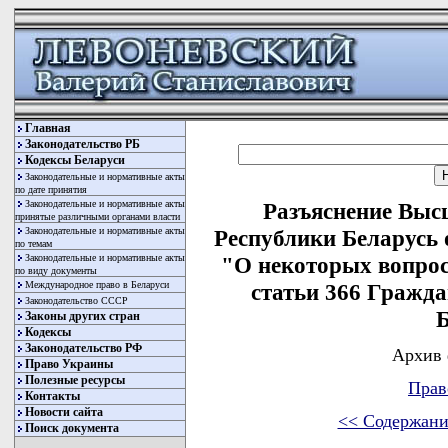
Главная
Законодательство РБ
Кодексы Беларуси
Законодательные и нормативные акты
по дате принятия
Законодательные и нормативные акты
Разъяснение Выс
принятые различными органами власти
Законодательные и нормативные акты
Республики Беларусь о
по темам
Законодательные и нормативные акты
"О некоторых вопрос
по виду документы
Международное право в Беларуси
статьи 366 Гражда
Законодательство СССР
Б
Законы других стран
Кодексы
Законодательство РФ
Архив 
Право Украины
Полезные ресурсы
Прав
Контакты
Новости сайта
<< Содержани
Поиск документа