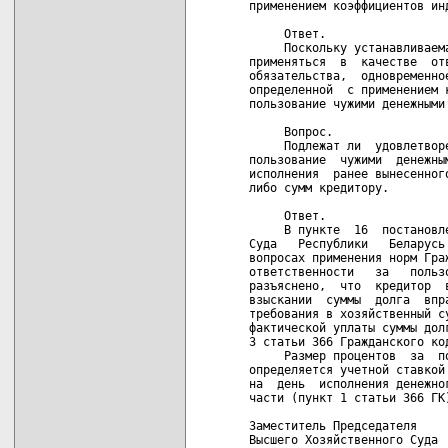
применением коэффициентов инд
     Ответ.

     Поскольку устанавливаем
применяться  в  качестве  от
обязательства,  одновременно
определенной  с применением 
пользование чужими денежными 
     Вопрос.

     Подлежат ли  удовлетвор
пользование  чужими  денежны
исполнения  ранее вынесенног
либо сумм кредитору.

     Ответ.

     В пункте  16  постановл
Суда   Республики   Беларусь
вопросах применения норм Гра
ответственности   за   польз
разъяснено,  что  кредитор  
взыскании  суммы  долга  впр
требования в хозяйственный с
фактической уплаты суммы дол
3 статьи 366 Гражданского код
     Размер процентов  за  п
определяется учетной ставкой
на  день  исполнения денежно
части (пункт 1 статьи 366 ГК)
Заместитель Председателя

Высшего Хозяйственного Суда
