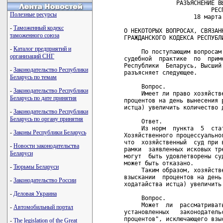
               РАЗЪЯСНЕНИЕ ВЫ
                         РЕСП
Полезные ресурсы
                    18 марта 
-
Таможенный кодекс
О НЕКОТОРЫХ ВОПРОСАХ, СВЯЗАНН
таможенного союза
ГРАЖДАНСКОГО КОДЕКСА РЕСПУБЛИ
-
Каталог предприятий и
     По поступающим вопросам
организаций СНГ
судебной  практике  по  прим
Республики  Беларусь, Высший
-
Законодательство Республики
разъясняет следующее.

Беларусь по темам
     Вопрос.

-
Законодательство Республики
     Имеет ли право хозяйств
Беларусь по дате принятия
процентов на день вынесения 
истца) увеличить количество д
-
Законодательство Республики
Беларусь по органу принятия
     Ответ.

     Из норм  пункта  5  ста
-
Законы Республики Беларусь
Хозяйственного процессуально
что  хозяйственный  суд при 
-
Новости законодательства
рамки  заявленных исковых тр
Беларуси
могут  быть удовлетворены су
может быть отказано.

-
Тюрьмы Беларуси
     Таким образом, хозяйств
взыскании  процентов на день
-
Законодательство России
ходатайства истца) увеличить 
-
Деловая Украина
     Вопрос.

     Может  ли  рассматриват
-
Автомобильный портал
установленных   законодатель
процентов", исключающего взы
-
The legislation of the Great