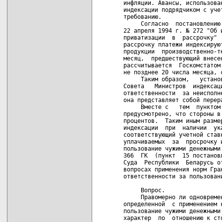
инфляции. Авансы, использова
индексации подрядчиком с уче
требованию.

     Согласно  постановлению
22 апреля 1994 г. № 272 "Об 
приватизации  в  рассрочку" 
рассрочку платежи индексирую
продукции  производственно-т
месяц,  предшествующий внесе
рассчитывается  Госкомстатом
не позднее 20 числа месяца, с
     Таким образом,   устано
Совета   Министров  индексац
ответственности  за неисполн
она представляет собой перер
     Вместе с   тем  пунктом
предусмотрено, что стороны в
процентов.  Таким иным разме
индексации  при  наличии  ук
соответствующий учетной став
уплачиваемых  за  просрочку 
пользование чужими денежными
366  ГК  (пункт  15 постанов
Суда  Республики  Беларусь о
вопросах применения норм Гра
ответственности за пользован
     Вопрос.

     Правомерно ли одновреме
определенной  с применением 
пользование чужими денежными
характер  по  отношению к ст