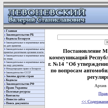
Главная
Законодательство РБ
Кодексы Беларуси
Законодательные и нормативные акты
по дате принятия
Законодательные и нормативные акты
Постановление М
принятые различными органами власти
Законодательные и нормативные акты
коммуникаций Республ
по темам
Законодательные и нормативные акты
г. №14 "Об утвержден
по виду документы
Международное право в Беларуси
по вопросам автомоби
Законодательство СССР
регуляр
Законы других стран
Кодексы
Законодательство РФ
Архив 
Право Украины
Полезные ресурсы
Прав
Контакты
Новости сайта
<< Содержани
Поиск документа