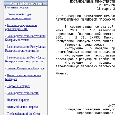
        ПОСТАНОВЛЕНИЕ МИНИСТЕРСТВА ТРАНСПОРТА И КОММУНИКАЦИЙ
                        РЕСПУБЛИКИ БЕЛАРУСЬ
                       18 марта 2003 г. № 14

ОБ УТВЕРЖДЕНИИ НОРМАТИВНЫХ ПРАВОВЫХ АКТОВ ПО ВОПРОСАМ
АВТОМОБИЛЬНЫХ ПЕРЕВОЗОК ПАССАЖИРОВ В РЕГУЛЯРНОМ СООБЩЕНИИ

     В  соответствии  со статьей 15 Закона Республики Беларусь от 21
июня    2001   г.  "Об  автомобильном  транспорте  и   автомобильных
перевозках" (Национальный реестр правовых актов Республики Беларусь,
2001  г.,  №  71,  2/793)  Министерство  транспорта  и  коммуникаций
Республики Беларусь постановляет:
     Утвердить прилагаемые:
     Инструкцию    о  порядке  проведения  конкурса  на   выполнение
автомобильных перевозок пассажиров в регулярном сообщении;
     Инструкцию  по  паспортизации маршрутов автомобильных перевозок
пассажиров в регулярном сообщении;
     Инструкцию    о    порядке  заполнения  паспорта  маршрута   на
автомобильную перевозку пассажиров в регулярном сообщении.

Министр                                                  М.И.БОРОВОЙ

                                             УТВЕРЖДЕНО
                                             Постановление
                                             Министерства транспорта
                                             и коммуникаций
                                             Республики Беларусь
                                             18.03.2003 № 14

                             ИНСТРУКЦИЯ
     о порядке проведения конкурса на выполнение автомобильных
            перевозок пассажиров в регулярном сообщении

                              Глава 1
                          ОБЩИЕ ПОЛОЖЕНИЯ

     1. Положение  о  порядке  проведения  конкурса  на   выполнение
автомобильных  перевозок  пассажиров в регулярном сообщении (далее -
Положение)  разработано в соответствии с Законом Республики Беларусь
от  21  июня  2001  г.  "Об автомобильном транспорте и автомобильных
перевозках" (Национальный реестр правовых актов Республики Беларусь,
2001  г.,  № 71,  2/793)  и постановлением Министерства транспорта и
коммуникаций  Республики  Беларусь  от  22  июля  2002  г.  № 23 "Об
утверждении  Правил  автомобильных перевозок пассажиров в Республике
Беларусь"  (Национальный  реестр правовых актов Республики Беларусь,
2002  г.,  №  109,  8/8557)  и  определяет  порядок  организации   и
проведения    конкурса    на   выполнение  городских,   пригородных,
междугородных  и  международных автомобильных перевозок пассажиров в
регулярном сообщении.
     2. Конкурс  организуется  заказчиком  с  целью  выбора наиболее
квалифицированных    перевозчиков    на   обслуживание   регулярного
автобусного маршрута.
     3. Заказчик  может  проводить  как  открытые  конкурсы,  так  и
закрытые.
     Закрытый    конкурс   проводится  при  необходимости   принятия
оперативного решения по обслуживанию регулярного маршрута.
     Решение о способе проведения конкурса принимает заказчик.
     4. К  участию  в  конкурсе  не  допускаются  юридические лица и
индивидуальные предприниматели:
     признанные судом экономически несостоятельными (банкротами);
     в  отношении которых находятся на любом этапе рассмотрения дела
об экономической несостоятельности (банкротстве);
     находящиеся на стадии ликвидации или реорганизации (юридические
лица),     либо    прекращения    деятельности       (индивидуальные
предприниматели);
     подавшие   для  участия  в  конкурсе  неправильно   оформленные
документы или представившие ложную информацию.

                              Глава 2
                  ПОДГОТОВКА К ПРОВЕДЕНИЮ КОНКУРСА

     5. Для  подготовки  к  проведению  конкурса  заказчик   создает
конкурсную комиссию.
     6. Персональный    состав    конкурсной   комиссии   утверждает
заказчик.
     7. В  случае  необходимости присутствия на заседании конкурсной
комиссии  перевозчика  секретарем конкурсной комиссии ему высылается
приглашение не позднее чем за пять дней до начала конкурса.

                              Глава 3
                ПРЕДСТАВЛЕНИЕ ДОКУМЕНТОВ НА КОНКУРС

     8. Для  участия  в  конкурсе перевозчик направляет в конкурсную
комиссию следующие документы:
     анкету по форме согласно приложению 1;
     заявление  на  участие  в конкурсе по форме согласно приложению
2;
     копию    лицензии    на   выполнение  автомобильных   перевозок
пассажиров;
     справку    государственных  налоговых  органов  об   отсутствии
задолженности по налогам, сборам и другим обязательным платежам;
     документ, подтверждающий внесение платы за участие в конкурсе.
     9. Размер    платы   за  участие  в  конкурсе   устанавливается
заказчиком.
     10. Документы,  представленные  после установленного конкурсной
комиссией срока, не рассматриваются.
     11. Юридическое    лицо  или  индивидуальный   предприниматель,
которому  требуются  разъяснения  по  условиям  проведения конкурса,
может обратиться к секретарю конкурсной комиссии за разъяснениями.
     Разъяснения  могут  быть  даны как в устной, так и в письменной
форме.
     12. Информация    по  условиям  конкурса  должна   одновременно
доводиться до всех перевозчиков.
     13. Представленные   на  конкурс  документы  регистрируются   в
соответствующем журнале.

                              Глава 4
                 ПРЕДВАРИТЕЛЬНЫЙ ОТБОР ПЕРЕВОЗЧИКОВ

     14. В  случае,  если  на  обслуживание  одного  маршрута подали
заявления   более  трех  перевозчиков,  проводится   предварительный
отбор.
     При  проведении  предварительного  отбора учитываются следующие
Полезные ресурсы
-
Таможенный кодекс
таможенного союза
-
Каталог предприятий и
организаций СНГ
-
Законодательство Республики
Беларусь по темам
-
Законодательство Республики
Беларусь по дате принятия
-
Законодательство Республики
Беларусь по органу принятия
-
Законы Республики Беларусь
-
Новости законодательства
Беларуси
-
Тюрьмы Беларуси
-
Законодательство России
-
Деловая Украина
-
Автомобильный портал
-
The legislation of the Great