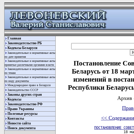
Главная
Законодательство РБ
Кодексы Беларуси
Законодательные и нормативные акты
по дате принятия
Законодательные и нормативные акты
Постановление Со
принятые различными органами власти
Законодательные и нормативные акты
Беларусь от 18 мар
по темам
Законодательные и нормативные акты
изменений в поста
по виду документы
Международное право в Беларуси
Республики Беларусь 
Законодательство СССР
Законы других стран
Архив 
Кодексы
Законодательство РФ
Прав
Право Украины
Полезные ресурсы
<< Содержани
Контакты
Новости сайта
ПОСТАНОВЛЕНИЕ СОВЕТ
Поиск документа
                       18 ма