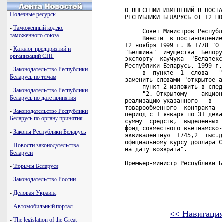
О ВНЕСЕНИИ ИЗМЕНЕНИЙ В ПОСТА
Полезные ресурсы
РЕСПУБЛИКИ БЕЛАРУСЬ ОТ 12 НО
-
Таможенный кодекс
     Совет Министров Республ
таможенного союза
     Внести  в постановление
12 ноября 1999 г. № 1778 "О 
-
Каталог предприятий и
"Белшина"  имущества  Белору
организаций СНГ
экспорту  каучука  "Белатекс
Республики Беларусь, 1999 г.
-
Законодательство Республики
     в  пункте  1  слова   "
Беларусь по темам
заменить словами "открытое а
     пункт 2 изложить в след
-
Законодательство Республики
     "2. Открытому    акцион
Беларусь по дате принятия
реализацию указанного   в   
товарообменного  контракта  
-
Законодательство Республики
период с 1 января по 31 дека
Беларусь по органу принятия
сумму  средств,  выделенных 
фонд совместного вьетнамско-
-
Законы Республики Беларусь
эквивалентную  1745,2  тыс.д
официальному курсу доллара С
-
Новости законодательства
на дату возврата".

Беларуси
Премьер-министр Республики Б
-
Тюрьмы Беларуси
-
Законодательство России
-
Деловая Украина
-
Автомобильный портал
<< Навигаци
-
The legislation of the Great