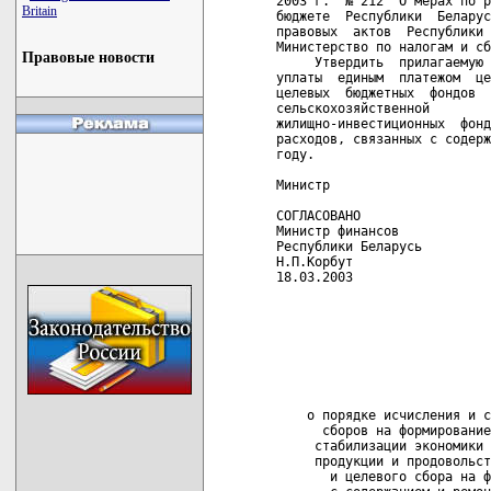
2003 г.  № 212 "О мерах по р
Britain
бюджете  Республики  Беларус
правовых  актов  Республики 
Министерство по налогам и сб
Правовые новости
     Утвердить  прилагаемую 
уплаты  единым  платежом  це
целевых  бюджетных  фондов  
сельскохозяйственной        
жилищно-инвестиционных  фонд
расходов, связанных с содерж
году.

Министр                     
СОГЛАСОВАНО

Министр финансов

Республики Беларусь

Н.П.Корбут

18.03.2003

                            
                            
                            
                            
                            
                            
    о порядке исчисления и с
      сборов на формирование
     стабилизации экономики 
     продукции и продовольст
       и целевого сбора на ф