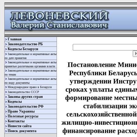
Главная
Законодательство РБ
Кодексы Беларуси
Законодательные и нормативные акты
по дате принятия
Законодательные и нормативные акты
Постановление Минис
принятые различными органами власти
Законодательные и нормативные акты
Республики Беларусь
по темам
Законодательные и нормативные акты
утверждении Инстру
по виду документы
Международное право в Беларуси
сроках уплаты едины
Законодательство СССР
формирование местны
Законы других стран
Кодексы
стабилизации э
Законодательство РФ
Право Украины
сельскохозяйственной
Полезные ресурсы
жилищно-инвестиционн
Контакты
Новости сайта
финансирование расход
Поиск документа