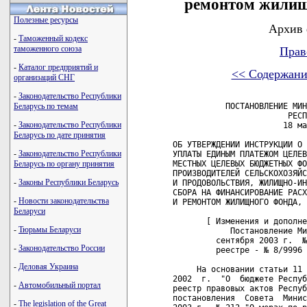
ремонтом жилищн
Полезные ресурсы
Архив 
-
Таможенный кодекс
таможенного союза
Прав
-
Каталог предприятий и
<< Содержани
организаций СНГ
-
Законодательство Республики
Беларусь по темам
           ПОСТАНОВЛЕНИЕ МИН
                        РЕСП
-
Законодательство Республики
                       18 ма
Беларусь по дате принятия
ОБ УТВЕРЖДЕНИИ ИНСТРУКЦИИ О 
-
Законодательство Республики
УПЛАТЫ ЕДИНЫМ ПЛАТЕЖОМ ЦЕЛЕВ
Беларусь по органу принятия
МЕСТНЫХ ЦЕЛЕВЫХ БЮДЖЕТНЫХ ФО
ПРОИЗВОДИТЕЛЕЙ СЕЛЬСКОХОЗЯЙС
-
Законы Республики Беларусь
И ПРОДОВОЛЬСТВИЯ, ЖИЛИЩНО-ИН
СБОРА НА ФИНАНСИРОВАНИЕ РАСХ
-
Новости законодательства
И РЕМОНТОМ ЖИЛИЩНОГО ФОНДА, 
Беларуси
       [ Изменения и дополне
-
Тюрьмы Беларуси
            Постановление Ми
         сентября 2003 г.  №
-
Законодательство России
         реестре - № 8/9996 
-
Деловая Украина
     На основании статьи 11 
2002  г.  "О  бюджете Респуб
-
Автомобильный портал
реестр правовых актов Респуб
постановления  Совета  Минис
-
The legislation of the Great