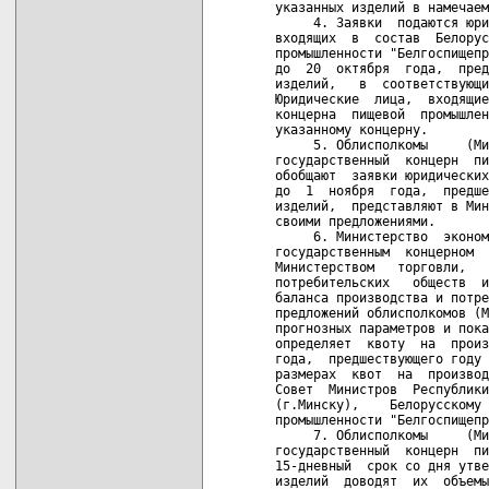
указанных изделий в намечаем
     4. Заявки  подаются юри
входящих  в  состав  Белорус
промышленности "Белгоспищепр
до  20  октября  года,  пред
изделий,   в  соответствующи
Юридические  лица,  входящие
концерна  пищевой  промышлен
указанному концерну.

     5. Облисполкомы     (Ми
государственный  концерн  пи
обобщают  заявки юридических
до  1  ноября  года,  предше
изделий,  представляют в Мин
своими предложениями.

     6. Министерство  эконом
государственным  концерном  
Министерством   торговли,   
потребительских   обществ  и
баланса производства и потре
предложений облисполкомов (М
прогнозных параметров и пока
определяет  квоту  на  произ
года,  предшествующего году 
размерах  квот  на  производ
Совет  Министров  Республики
(г.Минску),    Белорусскому 
промышленности "Белгоспищепр
     7. Облисполкомы     (Ми
государственный  концерн  пи
15-дневный  срок со дня утве
изделий  доводят  их  объемы