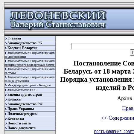
Главная
Законодательство РБ
Кодексы Беларуси
Законодательные и нормативные акты
по дате принятия
Законодательные и нормативные акты
Постановление Со
принятые различными органами власти
Законодательные и нормативные акты
Беларусь от 18 марта
по темам
Законодательные и нормативные акты
Порядка установления 
по виду документы
Международное право в Беларуси
изделий в Р
Законодательство СССР
Законы других стран
Архив 
Кодексы
Законодательство РФ
Прав
Право Украины
Полезные ресурсы
<< Содержани
Контакты
Новости сайта
Поиск документа
ПОСТАНОВЛЕНИЕ СОВЕТ