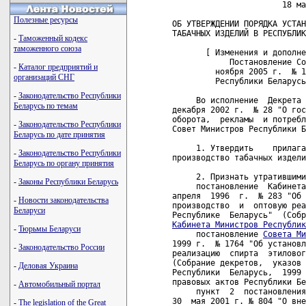
                       18 ма
Полезные ресурсы
ОБ УТВЕРЖДЕНИИ ПОРЯДКА УСТАН
ТАБАЧНЫХ ИЗДЕЛИЙ В РЕСПУБЛИК
-
Таможенный кодекс
таможенного союза
       [ Изменения и дополне
            Постановление Со
-
Каталог предприятий и
         ноября 2005 г.  № 1
организаций СНГ
         Республики Беларусь
-
Законодательство Республики
     Во исполнение  Декрета 
Беларусь по темам
декабря 2002 г.  № 28 "О гос
оборота,  рекламы  и потребл
-
Законодательство Республики
Совет Министров Республики Б
Беларусь по дате принятия
     1. Утвердить    прилага
-
Законодательство Республики
производство табачных издели
Беларусь по органу принятия
     2. Признать утратившими
-
Законы Республики Беларусь
     постановление  Кабинета
апреля  1996  г.  № 283 "Об 
-
Новости законодательства
производство  и  оптовую реа
Беларуси
Кабинета Министров Республик
-
Тюрьмы Беларуси
     постановление 
Совета Ми
1999 г.  № 1764 "Об установл
-
Законодательство России
реализацию  спирта  этиловог
(Собрание декретов,  указов 
-
Деловая Украина
Республики  Беларусь,  1999 
правовых актов Республики Бе
-
Автомобильный портал
     пункт  2  постановления
30  мая 2001 г. № 804 "О вне
-
The legislation of the Great