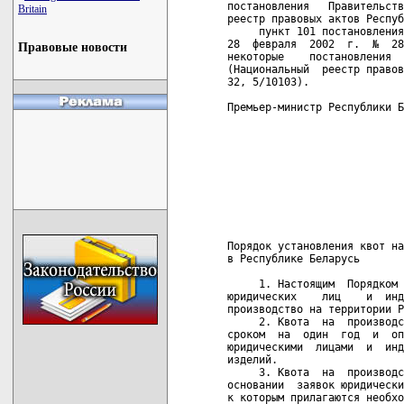
постановления   Правительств
Britain
реестр правовых актов Респуб
     пункт 101 постановления
28  февраля  2002  г.  №  28
Правовые новости
некоторые    постановления  
(Национальный  реестр правов
32, 5/10103).

Премьер-министр Республики Б
                            
                            
                            
                            
                            
                            
                            
                            
Порядок установления квот на
в Республике Беларусь

     1. Настоящим  Порядком 
юридических    лиц    и  инд
производство на территории Р
     2. Квота  на  производс
сроком  на  один  год  и  оп
юридическими  лицами  и  инд
изделий.

     3. Квота  на  производс
основании  заявок юридически
к которым прилагаются необхо