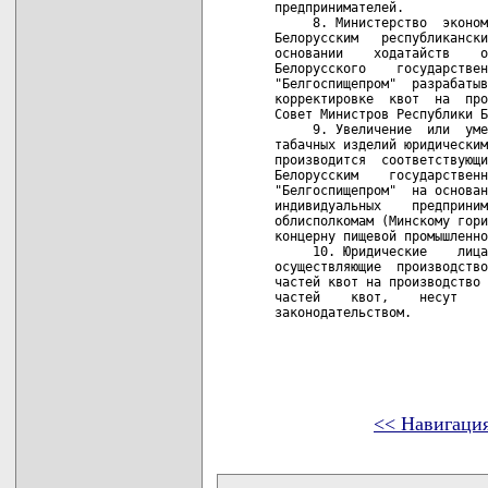
предпринимателей.

     8. Министерство  эконом
Белорусским   республикански
основании    ходатайств    о
Белорусского    государствен
"Белгоспищепром"  разрабатыв
корректировке  квот  на  про
Совет Министров Республики Б
     9. Увеличение  или  уме
табачных изделий юридическим
производится  соответствующи
Белорусским    государственн
"Белгоспищепром"  на основан
индивидуальных    предприним
облисполкомам (Минскому гори
концерну пищевой промышленно
     10. Юридические    лица
осуществляющие  производство
частей квот на производство 
частей    квот,    несут    
законодательством. 

<< Навигаци
карта новых документов