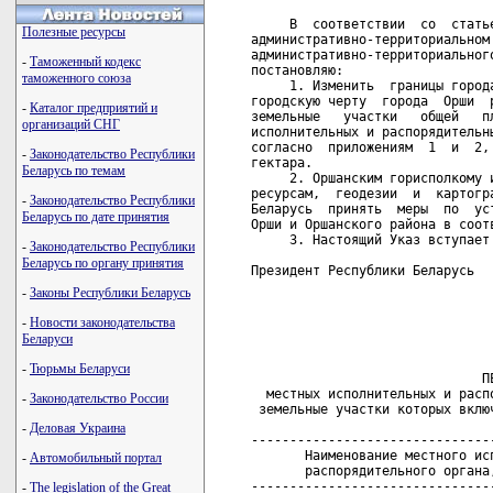
Полезные ресурсы
-
Таможенный кодекс
таможенного союза
-
Каталог предприятий и
организаций СНГ
-
Законодательство Республики
Беларусь по темам
-
Законодательство Республики
Беларусь по дате принятия
-
Законодательство Республики
Беларусь по органу принятия
-
Законы Республики Беларусь
-
Новости законодательства
Беларуси
-
Тюрьмы Беларуси
-
Законодательство России
-
Деловая Украина
-
Автомобильный портал
-
The legislation of the Great