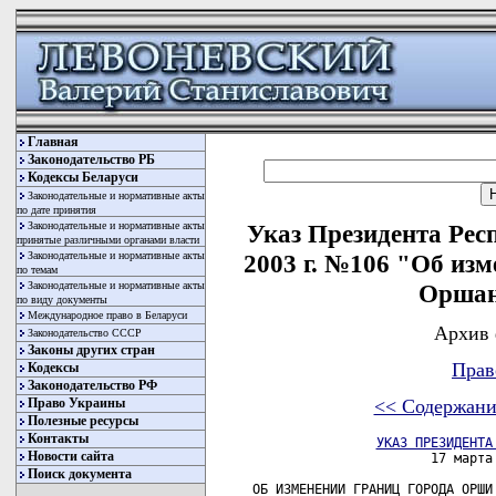
Главная
Законодательство РБ
Кодексы Беларуси
Законодательные и нормативные акты
по дате принятия
Законодательные и нормативные акты
Указ Президента Рес
принятые различными органами власти
Законодательные и нормативные акты
2003 г. №106 "Об из
по темам
Законодательные и нормативные акты
Оршан
по виду документы
Международное право в Беларуси
Архив 
Законодательство СССР
Законы других стран
Прав
Кодексы
Законодательство РФ
Право Украины
<< Содержани
Полезные ресурсы
Контакты
УКАЗ ПРЕЗИДЕНТА
Новости сайта
Поиск документа