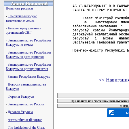
АБ УЗНАГАРОДЖАННI В.В.ГАНЧАР
Полезные ресурсы
САВЕТА МIНIСТРАЎ РЭСПУБЛIКI 
-
Таможенный кодекс
     Савет Miнicтpaў Рэспубл
таможенного союза
     За    шматгадовую  плён
забеспячэнне захавання  i   
-
Каталог предприятий и
рэсурсаў  кpaiны  ўзнагародз
организаций СНГ
дзяржаўнай экалагiчнай экспе
рэсурсаў   i   аховы   навак
-
Законодательство Республики
Васiльевiча Ганаровай грамат
Беларусь по темам
Прэм'ер-мiнiстр Рэспублiкi Б
-
Законодательство Республики
Беларусь по дате принятия
-
Законодательство Республики
Беларусь по органу принятия
-
Законы Республики Беларусь
<< Навигаци
-
Новости законодательства
карта новых документов
Беларуси
-
Тюрьмы Беларуси
При полном или частичном использовании 
-
Законодательство России
© 2006
-
Деловая Украина
-
Автомобильный портал
-
The legislation of the Great