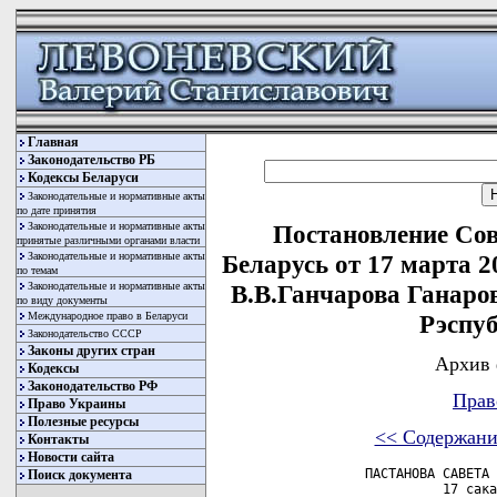
Главная
Законодательство РБ
Кодексы Беларуси
Законодательные и нормативные акты
по дате принятия
Законодательные и нормативные акты
Постановление Со
принятые различными органами власти
Законодательные и нормативные акты
Беларусь от 17 марта 2
по темам
Законодательные и нормативные акты
В.В.Ганчарова Ганаро
по виду документы
Международное право в Беларуси
Рэспуб
Законодательство СССР
Законы других стран
Архив 
Кодексы
Законодательство РФ
Прав
Право Украины
Полезные ресурсы
<< Содержани
Контакты
Новости сайта
           ПАСТАНОВА САВЕТА 
Поиск документа
                     17 сака