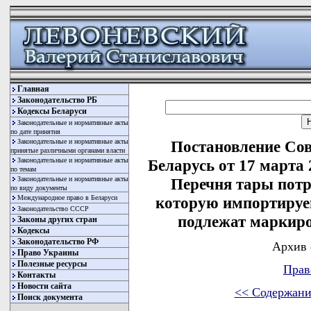
Главная
Законодательство РБ
Кодексы Беларуси
Законодательные и нормативные акты
по дате принятия
Законодательные и нормативные акты
Постановление Со
принятые различными органами власти
Законодательные и нормативные акты
Беларусь от 17 марта
по темам
Законодательные и нормативные акты
Перечня тары потр
по виду документы
Международное право в Беларуси
которую импортируе
Законодательство СССР
подлежат маркир
Законы других стран
Кодексы
Законодательство РФ
Архив 
Право Украины
Полезные ресурсы
Прав
Контакты
Новости сайта
<< Содержани
Поиск документа