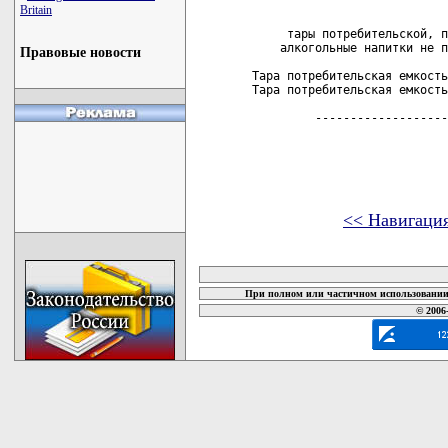
Britain
                            
     тары потребительской, п
    алкогольные напитки не п
Правовые новости
Тара потребительская емкость
Тара потребительская емкость
         -------------------
<< Навигаци
карта новых документов
При полном или частичном использовании 
© 2006