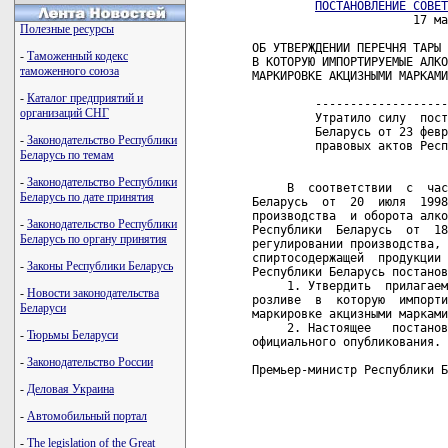
ПОСТАНОВЛЕНИЕ СОВЕТ
                       17 ма
Полезные ресурсы
ОБ УТВЕРЖДЕНИИ ПЕРЕЧНЯ ТАРЫ 
-
Таможенный кодекс
В КОТОРУЮ ИМПОРТИРУЕМЫЕ АЛКО
таможенного союза
МАРКИРОВКЕ АКЦИЗНЫМИ МАРКАМИ

-
Каталог предприятий и
         -------------------
организаций СНГ
         Утратило силу  пост
         Беларусь от 23 февр
-
Законодательство Республики
         правовых актов Респ
Беларусь по темам
-
Законодательство Республики
     В  соответствии  с  час
Беларусь по дате принятия
Беларусь  от  20  июля  1998
производства  и оборота алко
-
Законодательство Республики
Республики  Беларусь  от  18
Беларусь по органу принятия
регулировании производства, 
спиртосодержащей  продукции 
-
Законы Республики Беларусь
Республики Беларусь постанов
     1. Утвердить  прилагаем
-
Новости законодательства
розливе  в  которую  импорти
Беларуси
маркировке акцизными марками
     2. Настоящее   постанов
-
Тюрьмы Беларуси
официального опубликования.

-
Законодательство России
Премьер-министр Республики Б
-
Деловая Украина
                            
                            
-
Автомобильный портал
                            
                            
-
The legislation of the Great