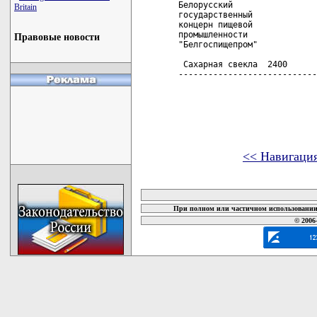
Белорусский

Britain
государственный

концерн пищевой

промышленности

Правовые новости
"Белгоспищепром"

 Сахарная свекла  2400      
----------------------------
<< Навигаци
карта новых документов
При полном или частичном использовании 
© 2006