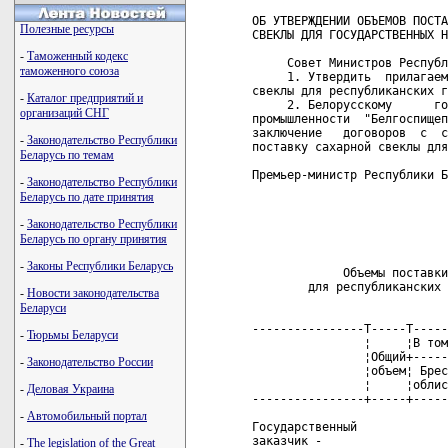
ОБ УТВЕРЖДЕНИИ ОБЪЕМОВ ПОСТА
Полезные ресурсы
СВЕКЛЫ ДЛЯ ГОСУДАРСТВЕННЫХ Н
-
Таможенный кодекс
     Совет Министров Республ
таможенного союза
     1. Утвердить  прилагаем
свеклы для республиканских г
-
Каталог предприятий и
     2. Белорусскому      го
организаций СНГ
промышленности  "Белгоспищеп
заключение   договоров  с  с
-
Законодательство Республики
поставку сахарной свеклы для
Беларусь по темам
Премьер-министр Республики Б
-
Законодательство Республики
Беларусь по дате принятия
                            
                            
-
Законодательство Республики
                            
Беларусь по органу принятия
                            
-
Законы Республики Беларусь
             Объемы поставки
        для республиканских 
-
Новости законодательства
Беларуси
                            
----------------T-----T-----
-
Тюрьмы Беларуси
                ¦     ¦В том
                ¦Общий+-----
-
Законодательство России
                ¦объем¦ Брес
                ¦     ¦облис
-
Деловая Украина
----------------+-----+-----
-
Автомобильный портал
Государственный

заказчик -

-
The legislation of the Great