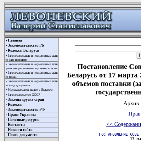
Главная
Законодательство РБ
Кодексы Беларуси
Законодательные и нормативные акты
по дате принятия
Законодательные и нормативные акты
Постановление Со
принятые различными органами власти
Законодательные и нормативные акты
Беларусь от 17 марта
по темам
Законодательные и нормативные акты
объемов поставки (з
по виду документы
Международное право в Беларуси
государствен
Законодательство СССР
Законы других стран
Архив 
Кодексы
Законодательство РФ
Прав
Право Украины
Полезные ресурсы
<< Содержани
Контакты
Новости сайта
ПОСТАНОВЛЕНИЕ СОВЕТ
Поиск документа
                       17 ма