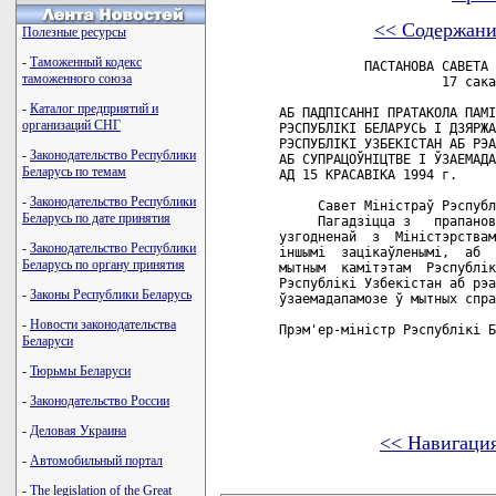
<< Содержани
Полезные ресурсы
-
Таможенный кодекс
           ПАСТАНОВА САВЕТА 
таможенного союза
                     17 сака
-
Каталог предприятий и
АБ ПАДПIСАННI ПРАТАКОЛА ПАМI
организаций СНГ
РЭСПУБЛIКI БЕЛАРУСЬ I ДЗЯРЖА
РЭСПУБЛIКI УЗБЕКIСТАН АБ РЭА
-
Законодательство Республики
АБ СУПРАЦОЎНIЦТВЕ I ЎЗАЕМАДА
Беларусь по темам
АД 15 КРАСАВIКА 1994 г.

-
Законодательство Республики
     Савет Мiнiстраў Рэспубл
Беларусь по дате принятия
     Пагадзiцца з   прапанов
узгодненай  з  Мiнiстэрствам
-
Законодательство Республики
iншымi  зацiкаўленымi,  аб  
Беларусь по органу принятия
мытным  камiтэтам  Рэспублiк
Рэспублiкi Узбекiстан аб рэа
-
Законы Республики Беларусь
ўзаемадапамозе ў мытных спра
-
Новости законодательства
Прэм'ер-мiнiстр Рэспублiкi Б
Беларуси
-
Тюрьмы Беларуси
-
Законодательство России
-
Деловая Украина
<< Навигаци
-
Автомобильный портал
карта новых документов
-
The legislation of the Great