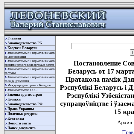
Главная
Законодательство РБ
Кодексы Беларуси
Законодательные и нормативные акты
по дате принятия
Законодательные и нормативные акты
Постановление Со
принятые различными органами власти
Законодательные и нормативные акты
Беларусь от 17 марта
по темам
Законодательные и нормативные акты
Пратакола памiж Дз
по виду документы
Международное право в Беларуси
Рэспублiкi Беларусь 
Законодательство СССР
Рэспублiкi Узбекiста
Законы других стран
Кодексы
супрацоўнiцтве i ўзае
Законодательство РФ
Право Украины
15 кра
Полезные ресурсы
Контакты
Архив 
Новости сайта
Поиск документа
Прав