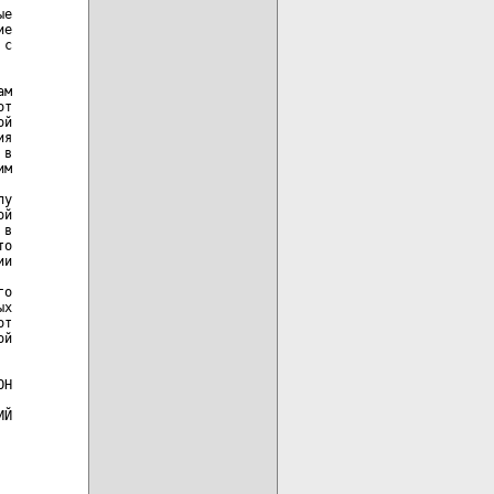
е

е

с

м

т

й

я

в

м

у

й

в

о

и

о

х

т

й

Н

Й
