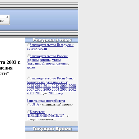
Законодательство Беларуси и
других стран
Законодательство России
кодексы
,
законы
,
указы
а 2003 г.
(изьранное)
,
постановления
,
дения
архив
сти"
Законодательство Республики
Беларусь по дате принятия
:
2013
2012
2011
2010
2009
2008
2007
2006
2005
2004
2003
2002
2001
2000
до
2000 года
Защита прав потребителя
ЗОНА
- специальный проект
Бюллетень
"ПРЕДПРИНИМАТЕЛЬ"
- о
предпринимателях.