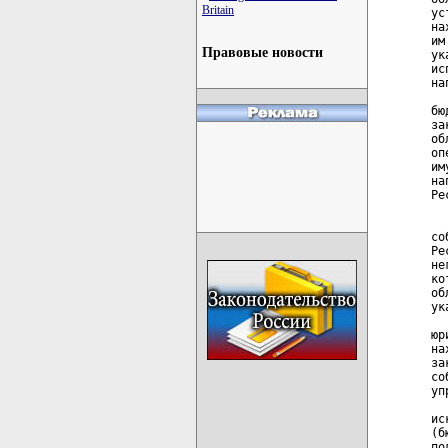
Britain
ус
на
им
Правовые новости
ук
ис
на
  
бю
за
об
оп
им
на
Ре
  
со
Ре
не
ко
об
ук
  
юр
на
за
со
уп
  
ис
(б
по