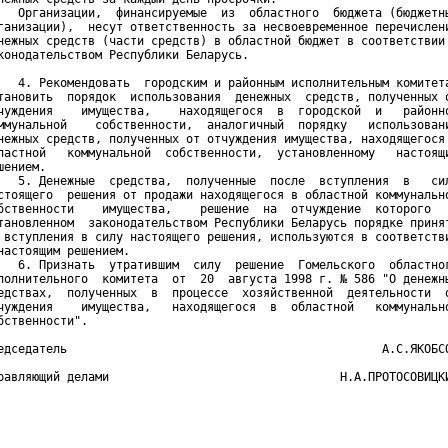
   Организации,  финансируемые  из  областного  бюджета (бюджетны
ганизации),  несут ответственность за несвоевременное перечислени
нежных средств (части средств) в областной бюджет в соответствии 
конодательством Республики Беларусь. 

   4. Рекомендовать  городским и районным исполнительным комитета
тановить  порядок  использования  денежных  средств, полученных о
чуждения    имущества,    находящегося  в  городской  и   районно
ммунальной    собственности,  аналогичный  порядку   использовани
нежных средств, полученных от отчуждения имущества, находящегося 
ластной   коммунальной  собственности,  установленному   настоящи
шением.

   5. Денежные  средства,  полученные  после  вступления  в   сил
стоящего  решения от продажи находящегося в областной коммунально
бственности    имущества,    решение  на  отчуждение  которого   
тановленном  законодательством Республики Беларусь порядке принят
 вступления в силу настоящего решения, используются в соответстви
настоящим решением.

   6. Признать  утратившим  силу  решение  Гомельского  областног
полнительного  комитета  от  20  августа 1998 г. № 586 "О денежны
едствах,  полученных  в  процессе  хозяйственной  деятельности  о
чуждения    имущества,   находящегося  в  областной   коммунально
бственности".

едседатель                                             А.С.ЯКОБСО
равляющий делами                                 Н.А.ПРОТОСОВИЦКИ