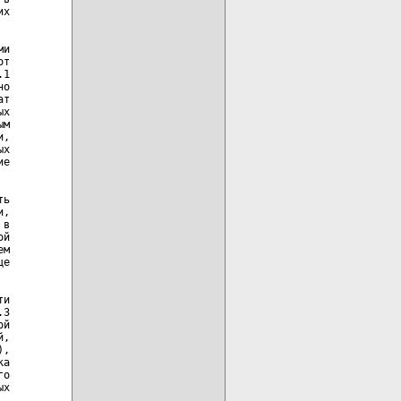
х

и

т

1

о

т

х

м

,

х

е

ь

,

в

й

м

е

и

3

й

,

,

а

о

х
