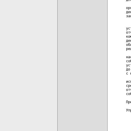
  
ор
де
за
  
ус
от
ко
де
об
ре
  
на
со
ус
до
с 
  
ис
ср
от
со
Пр
Уп