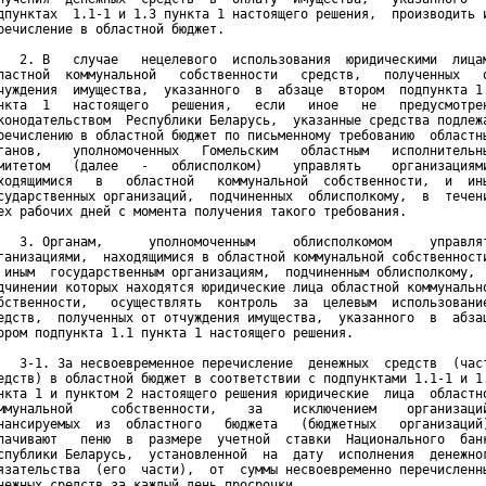
дпунктах  1.1-1 и 1.3 пункта 1 настоящего решения,  производить и
речисление в областной бюджет. 

   2. В   случае   нецелевого  использования  юридическими  лицам
ластной  коммунальной   собственности   средств,   полученных   о
чуждения  имущества,  указанного  в  абзаце  втором  подпункта 1.
нкта  1   настоящего   решения,   если   иное   не   предусмотрен
конодательством  Республики Беларусь,  указанные средства подлежа
речислению в областной бюджет по письменному требованию  областны
ганов,    уполномоченных   Гомельским   областным   исполнительны
митетом   (далее   -   облисполком)    управлять    организациями
ходящимися   в   областной   коммунальной  собственности,  и  ины
сударственных организаций,  подчиненных  облисполкому,  в  течени
ех рабочих дней с момента получения такого требования. 

   3. Органам,      уполномоченным     облисполкомом     управлят
ганизациями,  находящимися в областной коммунальной собственности
 иным  государственным организациям,  подчиненным облисполкому,  
дчинении которых находятся юридические лица областной коммунально
бственности,   осуществлять  контроль  за  целевым  использование
едств,  полученных от отчуждения имущества,  указанного  в  абзац
ором подпункта 1.1 пункта 1 настоящего решения. 

   3-1. За несвоевременное перечисление  денежных  средств  (част
едств) в областной бюджет в соответствии с подпунктами 1.1-1 и 1.
нкта 1 и пунктом 2 настоящего решения юридические  лица  областно
ммунальной     собственности,    за    исключением    организаций
нансируемых  из  областного   бюджета   (бюджетных   организаций)
лачивают   пеню  в  размере  учетной  ставки  Национального  банк
спублики Беларусь,  установленной  на  дату  исполнения  денежног
язательства  (его  части),  от  суммы несвоевременно перечисленны
нежных средств за каждый день просрочки.
