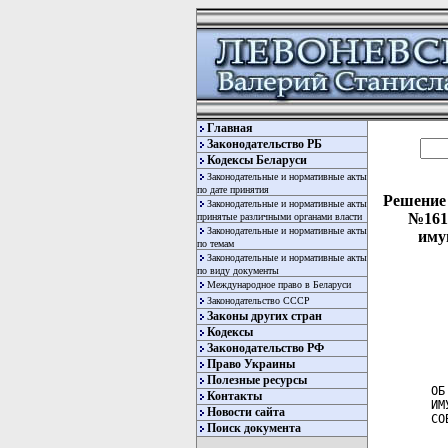
Главная
Законодательство РБ
Кодексы Беларуси
Законодательные и нормативные акты
по дате принятия
Решение 
Законодательные и нормативные акты
№161
принятые различными органами власти
Законодательные и нормативные акты
иму
по темам
Законодательные и нормативные акты
по виду документы
Международное право в Беларуси
Законодательство СССР
Законы других стран
Кодексы
Законодательство РФ
  
  
Право Украины
Полезные ресурсы
ОБ
Контакты
ИМ
Новости сайта
СО
Поиск документа
  