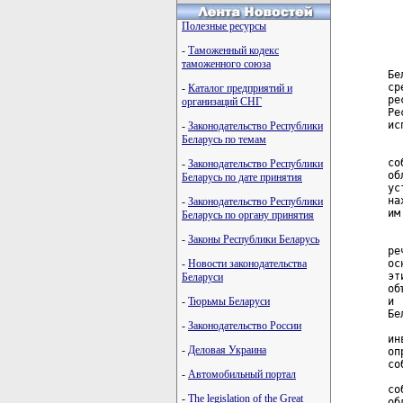
  
  
Полезные ресурсы
  
-
Таможенный кодекс
  
таможенного союза
Бе
ср
-
Каталог предприятий и
ре
организаций СНГ
Ре
ис
-
Законодательство Республики
  
Беларусь по темам
  
со
-
Законодательство Республики
об
Беларусь по дате принятия
ус
на
-
Законодательство Республики
им
Беларусь по органу принятия
  
-
Законы Республики Беларусь
ре
-
Новости законодательства
ос
эт
Беларуси
об
-
Тюрьмы Беларуси
и 
Бе
-
Законодательство России
  
ин
-
Деловая Украина
оп
со
-
Автомобильный портал
  
со
-
The legislation of the Great
об