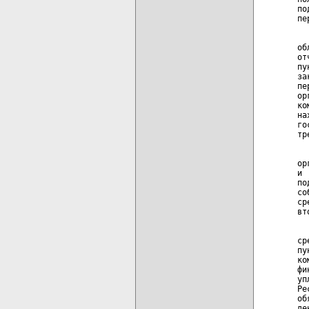
по
пе
  
об
от
пу
за
пе
ор
ко
на
го
тр
  
ор
и 
по
со
ср
вт
  
ср
пу
ко
фи
уп
Ре
об
де