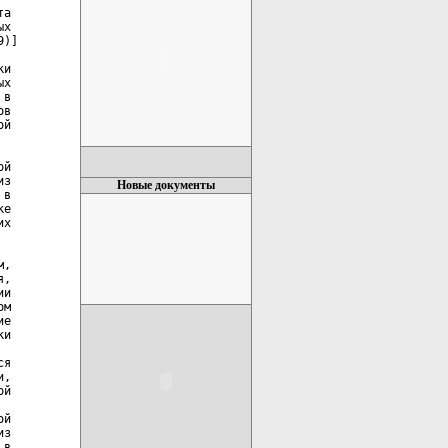
а

х

)]

и

х

в

в

й

й

з

Новые документы
в

е

х

,

,

и

м

е

и

я

,

й

й

з

в
