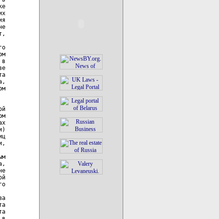
е

х

я

е

,

о

м

в

е

а

,

м

й

м

х

)

ц

,

м

,

е

й

о

а

а

а

в
