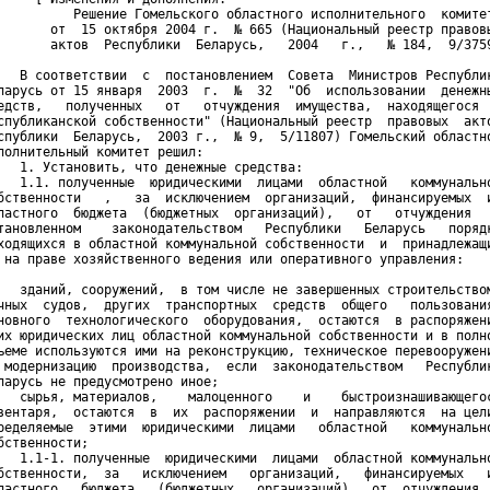
          Решение Гомельского областного исполнительного  комитет
       от  15 октября 2004 г.  № 665 (Национальный реестр правовы
       актов  Республики  Беларусь,   2004   г.,   № 184,  9/3759
   В соответствии  с  постановлением  Совета  Министров Республик
ларусь от 15 января  2003  г.  №  32  "Об  использовании  денежны
едств,   полученных   от   отчуждения  имущества,  находящегося  
спубликанской собственности" (Национальный реестр  правовых  акто
спублики  Беларусь,  2003 г.,  № 9,  5/11807) Гомельский областно
полнительный комитет решил:

   1. Установить, что денежные средства:

   1.1. полученные  юридическими  лицами  областной   коммунально
бственности   ,   за  исключением  организаций,  финансируемых  и
ластного  бюджета  (бюджетных  организаций),   от   отчуждения   
тановленном    законодательством   Республики   Беларусь   порядк
ходящихся в областной коммунальной собственности  и  принадлежащи
 на праве хозяйственного ведения или оперативного управления: 

   зданий, сооружений,  в том числе не завершенных строительством
чных  судов,  других  транспортных  средств  общего   пользования
новного  технологического  оборудования,  остаются  в распоряжени
их юридических лиц областной коммунальной собственности и в полно
ъеме используются ими на реконструкцию, техническое перевооружени
 модернизацию  производства,  если  законодательством   Республик
ларусь не предусмотрено иное;

   сырья, материалов,    малоценного    и    быстроизнашивающегос
вентаря,  остаются  в  их  распоряжении  и  направляются  на цели
ределяемые  этими  юридическими  лицами   областной   коммунально
бственности;

   1.1-1. полученные  юридическими  лицами  областной коммунально
бственности,  за   исключением   организаций,   финансируемых   и
ластного   бюджета   (бюджетных   организаций),  от  отчуждения  