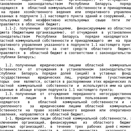
тановленном   законодательством   Республики   Беларусь    порядк
ходящихся  в  областной коммунальной собственности и принадлежащи
 на  праве  хозяйственного  ведения  или  оперативного  управлени
азанных в подпункте 1.1 настоящего пункта зданий и сооружений,  н
пользуемых  либо  неэффективно  используемых   свыше   пяти   лет
правляются в областной бюджет;

   1.1-2. полученные  организациями,  финансируемыми из областног
джета (бюджетными организациями),  от отчуждения  в  установленно
конодательством   Республики   Беларусь   порядке  находящегося  
ластной коммунальной собственности и принадлежащего  им  на  прав
еративного управления указанного в подпункте 1.1 настоящего пункт
ущества,  приобретенного  за  счет  средств  областного   бюджета
правляются  в  областной бюджет в соответствии с законодательство
спублики Беларусь; 

   1.2. полученные  юридическими  лицами  областной   коммунально
бственности   от  отчуждения  в  установленном   законодательство
спублики   Беларусь  порядке  долей  (акций)  в  уставных   фонда
государственных    юридических  лиц,  учредителями   (участниками
торых  они  являются, остаются в распоряжении этих юридических ли
ластной  коммунальной  собственности  и  используются ими на цели
азанные в абзаце втором подпункта 1.1 настоящего пункта;

   1.3. полученные  от  отчуждения  переданного  негосударственны
идическим    лицам    в    безвозмездное  пользование   имущества
ходящегося    в    областной   коммунальной  собственности  и   н
крепленного    за   юридическими  лицами  областной   коммунально
бственности  на  праве  хозяйственного  ведения  или  оперативног
равления, направляются в областной бюджет.

   1-1. Юридическим лицам областной коммунальной собственности, з
ключением  организаций,  финансируемых   из   областного   бюджет
юджетных  организаций),  в  течение  трех  рабочих  дней с момент
лучения  денежных  средств  в  оплату  имущества,   указанного   