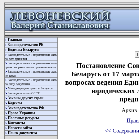
Главная
Законодательство РБ
Кодексы Беларуси
Законодательные и нормативные акты
по дате принятия
Законодательные и нормативные акты
Постановление Со
принятые различными органами власти
Законодательные и нормативные акты
Беларусь от 17 март
по темам
Законодательные и нормативные акты
вопросах ведения Един
по виду документы
Международное право в Беларуси
юридических 
Законодательство СССР
предп
Законы других стран
Кодексы
Законодательство РФ
Архив 
Право Украины
Полезные ресурсы
Прав
Контакты
Новости сайта
<< Содержани
Поиск документа