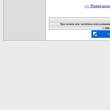
<< Навигаци
карта новых документов
При полном или частичном использовании 
© 2006