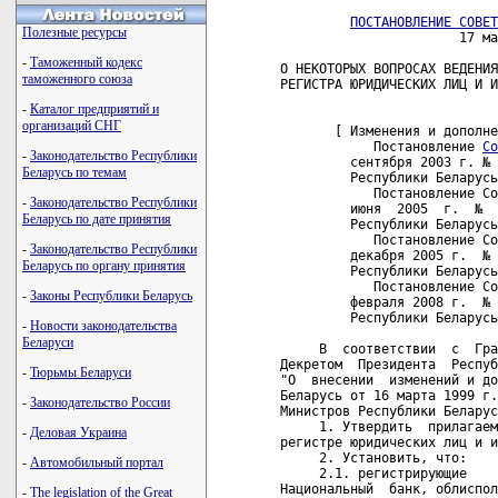
ПОСТАНОВЛЕНИЕ СОВЕТ
Полезные ресурсы
                       17 ма
-
Таможенный кодекс
О НЕКОТОРЫХ ВОПРОСАХ ВЕДЕНИЯ
таможенного союза
РЕГИСТРА ЮРИДИЧЕСКИХ ЛИЦ И И
-
Каталог предприятий и
организаций СНГ
       [ Изменения и дополне
            Постановление 
Со
-
Законодательство Республики
Беларусь по темам
-
Законодательство Республики
Беларусь по дате принятия
-
Законодательство Республики
Беларусь по органу принятия
-
Законы Республики Беларусь
-
Новости законодательства
Беларуси
-
Тюрьмы Беларуси
-
Законодательство России
-
Деловая Украина
-
Автомобильный портал
-
The legislation of the Great