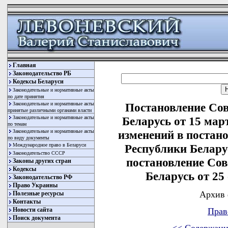
Главная
Законодательство РБ
Кодексы Беларуси
Законодательные и нормативные акты
по дате принятия
Законодательные и нормативные акты
Постановление Со
принятые различными органами власти
Законодательные и нормативные акты
Беларусь от 15 мар
по темам
Законодательные и нормативные акты
изменений в постан
по виду документы
Международное право в Беларуси
Республики Беларус
Законодательство СССР
постановление Со
Законы других стран
Кодексы
Беларусь от 25 
Законодательство РФ
Право Украины
Архив 
Полезные ресурсы
Контакты
Новости сайта
Прав
Поиск документа