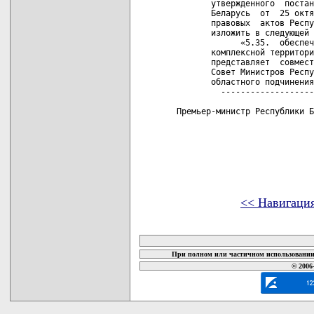
       утвержденного  постан
       Беларусь  от  25 октя
       правовых  актов Респу
       изложить в следующей 
             «5.35.  обеспеч
       комплексной территори
       представляет  совмест
       Совет Министров Респу
       областного подчинения
         -------------------
Премьер-министр Республики Б
<< Навигаци
карта новых документов
При полном или частичном использовании 
© 2006