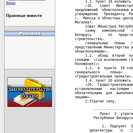
     1.1. пункт 16 изложить 
Britain
     «16.   Совет   Министро
предложений  облисполкомов и
утверждение   Президенту  Ре
Правовые новости
г.  Минска и областных центр
Могилев).

     Совет Министров Республ
     схему   комплексной   т
Беларусь    -   по   предста
строительства;

     генеральные   планы   г
представлению Министерства а
облисполкомами»;

     1.2.  абзац  второй  пу
словами  «(за исключением го
Положения)»;

     1.3.  в  пункте  19 сло
генерального     плана»     
«Градостроительные проекты»,
     1.4. пункт 20 изложить 
     «20.  Градостроительные
установленным    настоящим  
обязательными  для  выполнен
лицами».

     2.Утратил силу.

         -------------------
            Пункт  2  утрати
         Республики Беларусь
             2.  Подпункт  5
       архитектуры    и    с