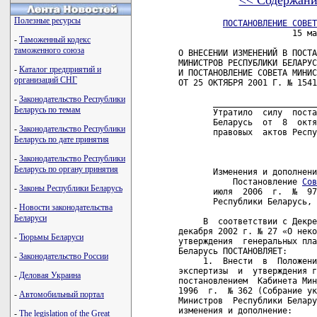
<< Содержани
Полезные ресурсы
ПОСТАНОВЛЕНИЕ СОВЕТ
                       15 ма
-
Таможенный кодекс
таможенного союза
О ВНЕСЕНИИ ИЗМЕНЕНИЙ В ПОСТА
МИНИСТРОВ РЕСПУБЛИКИ БЕЛАРУС
-
Каталог предприятий и
И ПОСТАНОВЛЕНИЕ СОВЕТА МИНИС
организаций СНГ
ОТ 25 ОКТЯБРЯ 2001 Г. № 1541

-
Законодательство Республики
       _____________________
Беларусь по темам
       Утратило  силу  поста
       Беларусь  от  8  октя
-
Законодательство Республики
       правовых  актов Респу
Беларусь по дате принятия
-
Законодательство Республики
Беларусь по органу принятия
       Изменения и дополнени
           Постановление 
Сов
-
Законы Республики Беларусь
       июля  2006  г.  №  97
       Республики Беларусь, 
-
Новости законодательства
Беларуси
     В  соответствии с Декре
декабря 2002 г. № 27 «О неко
-
Тюрьмы Беларуси
утверждения  генеральных пла
Беларусь ПОСТАНОВЛЯЕТ:

-
Законодательство России
     1.  Внести  в  Положени
экспертизы  и  утверждения г
-
Деловая Украина
постановлением  Кабинета Мин
1996  г.  № 362 (Собрание ук
-
Автомобильный портал
Министров  Республики Белару
изменения и дополнение:

-
The legislation of the Great