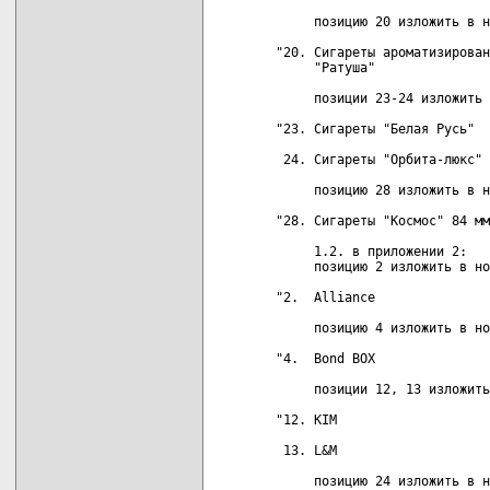
     позицию 20 изложить в н
"20. Cигареты ароматизирован
     "Ратуша"

     позиции 23-24 изложить 
"23. Сигареты "Белая Русь"  
 24. Сигареты "Орбита-люкс" 
     позицию 28 изложить в н
"28. Сигареты "Космос" 84 мм
     1.2. в приложении 2:

     позицию 2 изложить в но
"2.  Alliance               
     позицию 4 изложить в но
"4.  Bond BOX               
     позиции 12, 13 изложить
"12. KIM                    
 13. L&M                    
     позицию 24 изложить в н