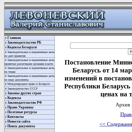
Главная
Законодательство РБ
Кодексы Беларуси
Законодательные и нормативные акты
по дате принятия
Законодательные и нормативные акты
Постановление Минис
принятые различными органами власти
Законодательные и нормативные акты
Беларусь от 14 мар
по темам
Законодательные и нормативные акты
изменений в постано
по виду документы
Международное право в Беларуси
Республики Беларусь 
Законодательство СССР
ценах на 
Законы других стран
Кодексы
Законодательство РФ
Архив 
Право Украины
Полезные ресурсы
Прав
Контакты
Новости сайта
<< Содержани
Поиск документа