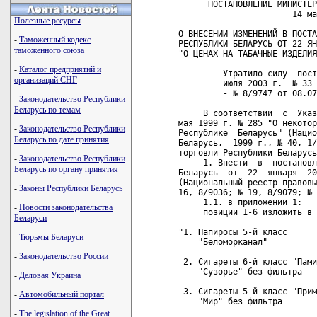
      ПОСТАНОВЛЕНИЕ МИНИСТЕР
                       14 ма
Полезные ресурсы
О ВНЕСЕНИИ ИЗМЕНЕНИЙ В ПОСТА
-
Таможенный кодекс
РЕСПУБЛИКИ БЕЛАРУСЬ ОТ 22 ЯН
таможенного союза
"О ЦЕНАХ НА ТАБАЧНЫЕ ИЗДЕЛИЯ
         -------------------
-
Каталог предприятий и
         Утратило силу  пост
организаций СНГ
         июля 2003 г.  № 33 
         - № 8/9747 от 08.07
-
Законодательство Республики
Беларусь по темам
     В соответствии  с  Указ
мая 1999 г. № 285 "О некотор
-
Законодательство Республики
Республике  Беларусь" (Нацио
Беларусь по дате принятия
Беларусь,  1999 г., № 40, 1/
торговли Республики Беларусь
-
Законодательство Республики
     1. Внести  в  постановл
Беларусь по органу принятия
Беларусь  от  22  января  20
(Национальный реестр правовы
-
Законы Республики Беларусь
16, 8/9036; № 19, 8/9079; № 
     1.1. в приложении 1:

-
Новости законодательства
     позиции 1-6 изложить в 
Беларуси
"1. Папиросы 5-й класс      
-
Тюрьмы Беларуси
    "Беломорканал"

-
Законодательство России
 2. Сигареты 6-й класс "Пами
    "Сузорье" без фильтра

-
Деловая Украина
 3. Сигареты 5-й класс "Прим
-
Автомобильный портал
    "Мир" без фильтра

-
The legislation of the Great