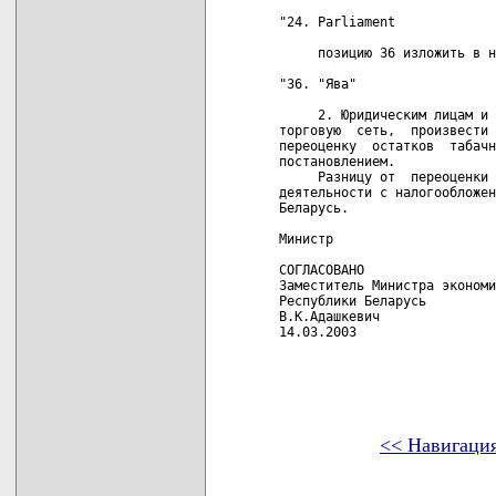
"24. Parliament             
     позицию 36 изложить в н
"36. "Ява"                  
     2. Юридическим лицам и 
торговую  сеть,  произвести 
переоценку  остатков  табачн
постановлением.

     Разницу от  переоценки 
деятельности с налогообложен
Беларусь.

Министр                     
СОГЛАСОВАНО

Заместитель Министра экономи
Республики Беларусь

В.К.Адашкевич

14.03.2003  

<< Навигаци
карта новых документов