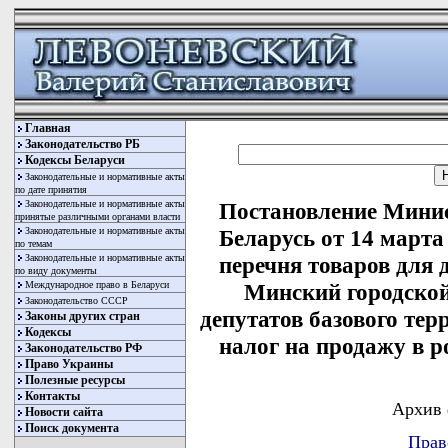
Главная
Законодательство РБ
Кодексы Беларуси
Законодательные и нормативные акты
по дате принятия
Законодательные и нормативные акты
Постановление Минис
принятые различными органами власти
Законодательные и нормативные акты
Беларусь от 14 марта
по темам
Законодательные и нормативные акты
перечня товаров для 
по виду документы
Международное право в Беларуси
Минский городской
Законодательство СССР
депутатов базового тер
Законы других стран
Кодексы
налог на продажу в р
Законодательство РФ
Право Украины
Полезные ресурсы
Контакты
Архив 
Новости сайта
Поиск документа
Прав