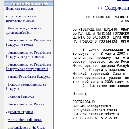
<< Содержани
Полезные ресурсы
-
Таможенный кодекс
      ПОСТАНОВЛЕНИЕ  МИНИСТЕРСТВА ТОРГОВЛИ РЕСПУБЛИКИ БЕЛАРУСЬ
                       14 марта 2003 г. № 19

ОБ УТВЕРЖДЕНИИ ПЕРЕЧНЯ ТОВАРОВ ДЛЯ ДЕТЕЙ, НА КОТОРЫЕ
ОБЛАСТНЫЕ И МИНСКИЙ ГОРОДСКОЙ СОВЕТЫ ДЕПУТАТОВ, СОВЕТЫ
ДЕПУТАТОВ БАЗОВОГО ТЕРРИТОРИАЛЬНОГО УРОВНЯ НЕ ВВОДЯТ НАЛОГ
НА ПРОДАЖУ В РОЗНИЧНОЙ ТОРГОВОЙ СЕТИ В 2003 ГОДУ

     В  целях  реализации  постановления Совета Министров Республики
Беларусь  от  3 марта 2003 г. № 294 "О некоторых вопросах применения
налога  на  продажу  на  отдельные товары в 2003 году" (Национальный
реестр  правовых  актов Республики Беларусь, 2003 г., № 29, 5/12085)
Министерство торговли Республики Беларусь постановляет:
     1. Утвердить перечень товаров для детей, на которые областные и
Минский  городской  Советы  депутатов,  Советы  депутатов   базового
территориального  уровня  не  вводят  налог  на  продажу в розничной
торговой сети в 2003 году, согласно приложению.
     2. Настоящее постановление вступает в силу с 1 апреля 2003 г.

Министр                                                 А.Н.КУЛИЧКОВ

СОГЛАСОВАНО
Письмо Белорусского
республиканского союза
потребительских обществ
20.03.2003 № 15-2-2/38

                                               Приложение
                                               к постановлению
                                               Министерства торговли
                                               Республики Беларусь
                                               14.03.2003 № 19

                              ПЕРЕЧЕНЬ
    товаров для детей, на которые областные и Минский городской
    Советы депутатов, Советы депутатов базового территориального
       уровня не вводят налог на продажу в розничной торговой
                          сети в 2003 году

------T------------------------------------------------------------¬
¦  №  ¦                  Краткое наименование                      ¦
¦ п/п ¦                                                            ¦
+-----+------------------------------------------------------------+
¦   1 ¦Сухие молочные смеси для детей                              ¦
+-----+------------------------------------------------------------+
¦   2 ¦Жидкие, пастообразные и прочие молочные продукты с          ¦
¦     ¦крупяными и другими добавками для детей                     ¦
+-----+------------------------------------------------------------+
¦   3 ¦Сухие молочные обогащенные каши для детей                   ¦
+-----+------------------------------------------------------------+
¦   4 ¦Смеси на отварах для детей                                  ¦
+-----+------------------------------------------------------------+
¦   5 ¦Мясные консервы для детей                                   ¦
+-----+------------------------------------------------------------+
¦   6 ¦Плодоовощные консервы для детей                             ¦
+-----+------------------------------------------------------------+
¦   7 ¦Ленты капроновые, бантики                                   ¦
+-----+------------------------------------------------------------+
¦   8 ¦Мыло туалетное для детей                                    ¦
+-----+------------------------------------------------------------+
¦   9 ¦Вещества поверхностно-активные органические,                ¦
¦     ¦поверхностно-активные средства, моющие средства (для детей) ¦
+-----+------------------------------------------------------------+
¦  10 ¦Одеяла и пледы для детей                                    ¦
+-----+------------------------------------------------------------+
¦  11 ¦Платки головные и косынки, платки носовые, карманные для    ¦
¦     ¦детей                                                       ¦
+-----+------------------------------------------------------------+
¦  12 ¦Помочи детские                                              ¦
+-----+------------------------------------------------------------+
¦  13 ¦Галстуки, галстуки-бабочки детские                          ¦
+-----+------------------------------------------------------------+
¦  14 ¦Шарфы для детей                                             ¦
+-----+------------------------------------------------------------+
¦  15 ¦Заколки, заколки-банты, зажимы для волос детские            ¦
+-----+------------------------------------------------------------+
¦  16 ¦Зубные щетки для детей                                      ¦
+-----+------------------------------------------------------------+
¦  17 ¦Футляры для детских зубных щеток                            ¦
+-----+
таможенного союза
-
Каталог предприятий и
организаций СНГ
-
Законодательство Республики
Беларусь по темам
-
Законодательство Республики
Беларусь по дате принятия
-
Законодательство Республики
Беларусь по органу принятия
-
Законы Республики Беларусь
-
Новости законодательства
Беларуси
-
Тюрьмы Беларуси
-
Законодательство России
-
Деловая Украина
-
Автомобильный портал
-
The legislation of the Great