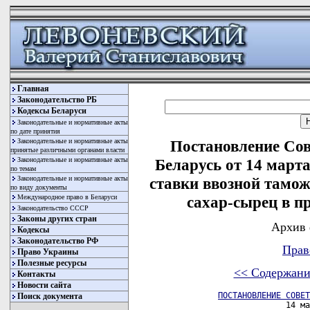
Главная
Законодательство РБ
Кодексы Беларуси
Законодательные и нормативные акты
по дате принятия
Законодательные и нормативные акты
Постановление Со
принятые различными органами власти
Законодательные и нормативные акты
Беларусь от 14 март
по темам
Законодательные и нормативные акты
ставки ввозной тамо
по виду документы
Международное право в Беларуси
сахар-сырец в пр
Законодательство СССР
Законы других стран
Архив 
Кодексы
Законодательство РФ
Прав
Право Украины
Полезные ресурсы
<< Содержани
Контакты
Новости сайта
ПОСТАНОВЛЕНИЕ СОВЕТ
Поиск документа
                       14 ма