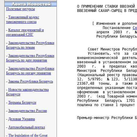
О ПРИМЕНЕНИИ СТАВКИ ВВОЗНОЙ 
Полезные ресурсы
ВВЕЗЕННЫЙ САХАР-СЫРЕЦ В ПРЕД
-
Таможенный кодекс
таможенного союза
       [ Изменения и дополне
            Постановление 
Со
-
Каталог предприятий и
         апреля  2003  г.  №
организаций СНГ
         Республики Беларусь
-
Законодательство Республики
Беларусь по темам
     Совет Министров Республ
     Установить, что  за  са
-
Законодательство Республики
внешнеэкономической  деятель
Беларусь по дате принятия
ввезенный в установленном за
2003   г.   в  пределах  кво
-
Законодательство Республики
Министров  Республики  Белар
Беларусь по органу принятия
(Национальный реестр правовы
12,  5/9795;  № 123,  5/1138
-
Законы Республики Беларусь
23367,48  тонны,  а  также з
определенных указанным поста
-
Новости законодательства
оформлению  в установленном 
Беларуси
2003 г.  (код Товарной номен
Республики   Беларусь  1701 
-
Тюрьмы Беларуси
пошлина по ставке 1 процент 
-
Законодательство России
Премьер-министр Республики Б
-
Деловая Украина
-
Автомобильный портал
-
The legislation of the Great