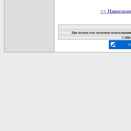
<< Навигаци
карта новых документов
При полном или частичном использовании 
© 2006