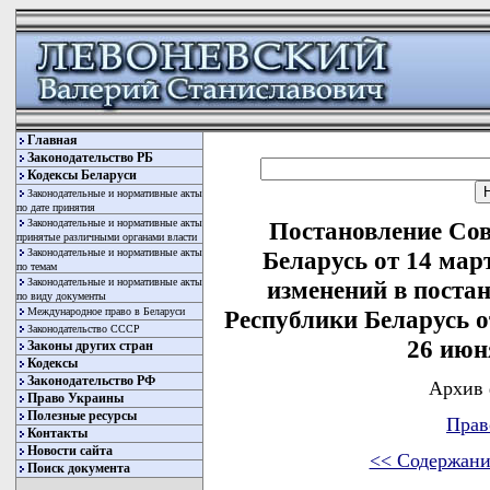
Главная
Законодательство РБ
Кодексы Беларуси
Законодательные и нормативные акты
по дате принятия
Законодательные и нормативные акты
Постановление Со
принятые различными органами власти
Законодательные и нормативные акты
Беларусь от 14 мар
по темам
Законодательные и нормативные акты
изменений в поста
по виду документы
Международное право в Беларуси
Республики Беларусь от
Законодательство СССР
26 июня
Законы других стран
Кодексы
Законодательство РФ
Архив 
Право Украины
Полезные ресурсы
Прав
Контакты
Новости сайта
<< Содержани
Поиск документа