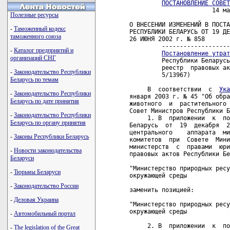
ПОСТАНОВЛЕНИЕ СОВЕТ
                       14 ма
Полезные ресурсы
О ВНЕСЕНИИ ИЗМЕНЕНИЙ В ПОСТА
-
Таможенный кодекс
РЕСПУБЛИКИ БЕЛАРУСЬ ОТ 19 ДЕ
таможенного союза
26 ИЮНЯ 2002 г. № 858

         -------------------
-
Каталог предприятий и
Постановление утрат
организаций СНГ
         Республики Беларусь
         реестр  правовых ак
-
Законодательство Республики
         5/13967)    

Беларусь по темам
     В  соответствии  с  
Ука
-
Законодательство Республики
января 2003 г. № 45 "Об обра
Беларусь по дате принятия
животного  и  растительного 
Совет Министров Республики Б
-
Законодательство Республики
     1. В  приложении  к  по
Беларусь по органу принятия
Беларусь  от  19  декабря  2
центрального    аппарата  ми
-
Законы Республики Беларусь
комитетов  при  Совете  Мини
министерств  с  правами  юри
-
Новости законодательства
правовых актов Республики Бе
Беларуси
"Министерство природных ресу
-
Тюрьмы Беларуси
окружающей среды            
-
Законодательство России
заменить позицией:

-
Деловая Украина
"Министерство природных ресу
окружающей среды            
-
Автомобильный портал
     2. В  приложении  к  по
-
The legislation of the Great