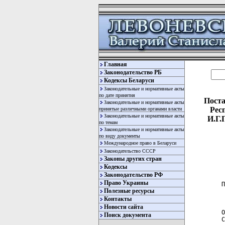
Главная
Законодательство РБ
Кодексы Беларуси
Законодательные и нормативные акты
по дате принятия
Поста
Законодательные и нормативные акты
Рес
принятые различными органами власти
Законодательные и нормативные акты
И.Г.
по темам
Законодательные и нормативные акты
по виду документы
Международное право в Беларуси
Законодательство СССР
Законы других стран
Кодексы
Законодательство РФ
Право Украины
 П
Полезные ресурсы
  
  
Контакты
Новости сайта
 О
Поиск документа
 С