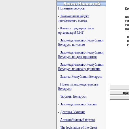
  
Полезные ресурсы
Бе
  
-
Таможенный кодекс
вк
таможенного союза
гл
го
-
Каталог предприятий и
На
организаций СНГ
 П
-
Законодательство Республики
 Н
Беларусь по темам
 Р
-
Законодательство Республики
Беларусь по дате принятия
-
Законодательство Республики
Беларусь по органу принятия
-
Законы Республики Беларусь
карта новых
-
Новости законодательства
Беларуси
При 
-
Тюрьмы Беларуси
-
Законодательство России
-
Деловая Украина
-
Автомобильный портал
-
The legislation of the Great