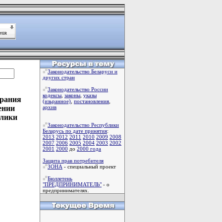
Законодательство Беларуси и
других стран
Законодательство России
кодексы
,
законы
,
указы
брания
(изьранное)
,
постановления
,
ении
архив
блики
Законодательство Республики
Беларусь по дате принятия
:
2013
2012
2011
2010
2009
2008
2007
2006
2005
2004
2003
2002
2001
2000
до
2000 года
Защита прав потребителя
ЗОНА
- специальный проект
Бюллетень
 

"ПРЕДПРИНИМАТЕЛЬ"
- о
предпринимателях.