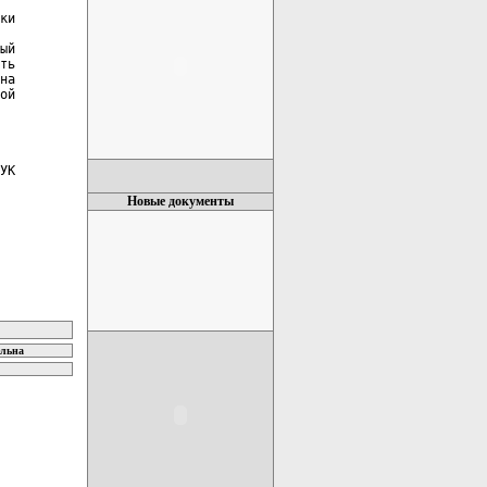
ки

ый

ть

на

ой

УК

Новые документы
ельна