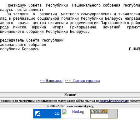
   Президиум Совета  Республики  Национального собрания Республи
ларусь постановляет:

   За заслуги  в  развитии  местного самоуправления и значительн
лад в реализацию социальной политики Республики Беларусь награди
авного  врача  центра гигиены и эпидемиологии Партизанского райо
рода  Минска  Першина   Игоря   Григорьевича   Почетной   грамот
ционального собрания Республики Беларусь.

редседатель Совета Республики

ационального собрания

еспублики Беларусь                                         П.ШИП
<< Навигация
|
<<< Главная страница
 документов
Разное
полном или частичном использовании материалов сайта ссылка на
pravo.levonevsky.org
обязат
© 2006-2017г. www.levonevsky.org