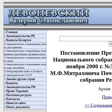
Главная
Законодательство РБ
Кодексы Беларуси
Законодательные и нормативные акты
по дате принятия
Законодательные и нормативные акты
Постановление Пре
принятые различными органами власти
Законодательные и нормативные акты
Национального собран
по темам
Законодательные и нормативные акты
ноября 2000 г. 
по виду документы
Международное право в Беларуси
М.Ф.Митраховича Поче
Законодательство СССР
собрания Р
Законы других стран
Кодексы
Законодательство РФ
Архив 
Право Украины
Полезные ресурсы
Прав
Контакты
Новости сайта
<< Содержани
Поиск документа