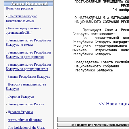
 ПОСТАНОВЛЕНИЕ ПРЕЗИДИУМА СО
                        РЕСП
Полезные ресурсы
                    14 ноябр
-
Таможенный кодекс
 О НАГРАЖДЕНИИ М.Ф.МИТРАХОВИ
таможенного союза
 НАЦИОНАЛЬНОГО СОБРАНИЯ РЕСП
-
Каталог предприятий и
     Президиум  Совета  Респ
организаций СНГ
Беларусь постановляет:

     За    значительный  вкл
-
Законодательство Республики
Республики Беларусь наградит
Беларусь по темам
Речицкого  территориального 
Михаила    Федосьевича  Поче
-
Законодательство Республики
Республики Беларусь.

Беларусь по дате принятия
 Председатель Совета Республ
-
Законодательство Республики
 Национального собрания

Беларусь по органу принятия
 Республики Беларусь        
-
Законы Республики Беларусь
-
Новости законодательства
Беларуси
-
Тюрьмы Беларуси
<< Навигаци
-
Законодательство России
-
Деловая Украина
карта новых документов
-
Автомобильный портал
При полном или частичном использовании 
-
The legislation of the Great