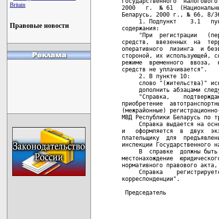
Государственного  налогового
Britain
2000   г.  № 61  (Национальн
Беларусь, 2000 г., № 66, 8/3
     1. Подпункт    3.1   пу
Правовые новости
содержания:

     "При  регистрации   (пе
средств,  ввезенных  на  тер
оперативного  лизинга  и без
стороной, их использующей, с
режиме  временного  ввоза,  
средств не уплачивается".

     2. В пункте 10:

     слово "(жительства)" иск
     дополнить абзацами следу
     "Справка,    подтвержда
приобретение  автотранспортн
(межрайонные) регистрационно
МВД Республики Беларусь по тр
     Справка выдается на осн
и   оформляется  в  двух  эк
плательщику  для  предъявлен
инспекции Государственного на
     В  справке  должны быть
местонахождение  юридическог
нормативного правового акта,
     Справка    регистрирует
корреспонденции".

 Председатель               