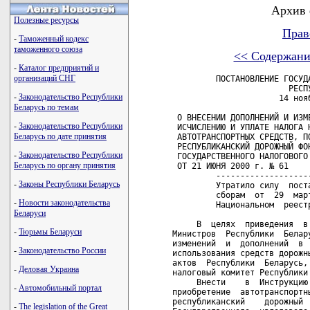
Архив 
Полезные ресурсы
Прав
-
Таможенный кодекс
таможенного союза
<< Содержани
-
Каталог предприятий и
организаций СНГ
         ПОСТАНОВЛЕНИЕ ГОСУД
                        РЕСПУ
-
Законодательство Республики
                      14 нояб
Беларусь по темам
 О ВНЕСЕНИИ ДОПОЛНЕНИЙ И ИЗМЕ
-
Законодательство Республики
 ИСЧИСЛЕНИЮ И УПЛАТЕ НАЛОГА Н
Беларусь по дате принятия
 АВТОТРАНСПОРТНЫХ СРЕДСТВ, ПО
 РЕСПУБЛИКАНСКИЙ ДОРОЖНЫЙ ФО
-
Законодательство Республики
 ГОСУДАРСТВЕННОГО НАЛОГОВОГО 
Беларусь по органу принятия
 ОТ 21 ИЮНЯ 2000 г. № 61

         -------------------
-
Законы Республики Беларусь
         Утратило силу  пост
         сборам  от  29  мар
-
Новости законодательства
         Национальном  реест
Беларуси
     В  целях  приведения  в
-
Тюрьмы Беларуси
Министров  Республики  Белар
изменений  и  дополнений  в 
-
Законодательство России
использования средств дорожн
актов  Республики  Беларусь,
-
Деловая Украина
налоговый комитет Республики 
     Внести    в  Инструкцию
-
Автомобильный портал
приобретение  автотранспортн
республиканский    дорожный 
-
The legislation of the Great