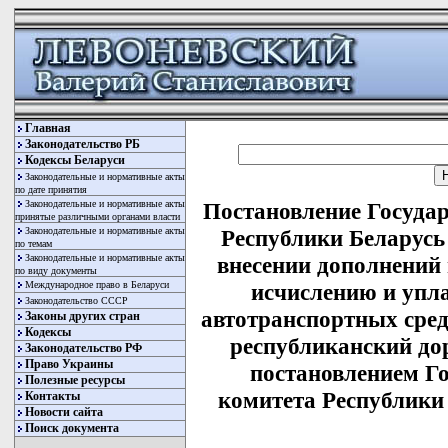
Главная
Законодательство РБ
Кодексы Беларуси
Законодательные и нормативные акты
по дате принятия
Законодательные и нормативные акты
Постановление Государ
принятые различными органами власти
Законодательные и нормативные акты
Республики Беларусь 
по темам
Законодательные и нормативные акты
внесении дополнений
по виду документы
Международное право в Беларуси
исчислению и упла
Законодательство СССР
автотранспортных сред
Законы других стран
Кодексы
республиканский до
Законодательство РФ
Право Украины
постановлением Го
Полезные ресурсы
комитета Республики 
Контакты
Новости сайта
Поиск документа