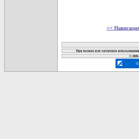
<< Навигаци
карта новых документов
При полном или частичном использовании 
© 2006