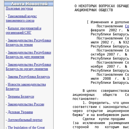
 О НЕКОТОРЫХ ВОПРОСАХ ОБРАЩЕ
Полезные ресурсы
 АКЦИОНЕРНЫХ ОБЩЕСТВ

-
Таможенный кодекс
таможенного союза
       [ Изменения и дополне
            Постановление 
Со
-
Каталог предприятий и
         февраля  2002 г.  №
организаций СНГ
         Республики Беларусь
            Постановление Со
-
Законодательство Республики
         июля 2002 г.  № 932
Беларусь по темам
         Республики Беларусь
            Постановление Со
-
Законодательство Республики
         октября 2007 г.  № 
Беларусь по дате принятия
         Республики Беларусь
            Постановление Со
-
Законодательство Республики
         ноября  2007 г.  № 
Беларусь по органу принятия
         Республики Беларусь
            Постановление Со
-
Законы Республики Беларусь
         июля  2008  г.  № 1
         Республики Беларусь
-
Новости законодательства
Беларуси
     В целях  совершенствова
акционерных    обществ    Со
-
Тюрьмы Беларуси
постановляет:

     1. Определить, что ценн
-
Законодательство России
соответствии с законодательс
через  открытое  акционерное
-
Деловая Украина
биржа" и на внебиржевом рынк
     Сделки  купли-продажи  
-
Автомобильный портал
(за  исключением  размещения
стороной   по   которым  выс
-
The legislation of the Great