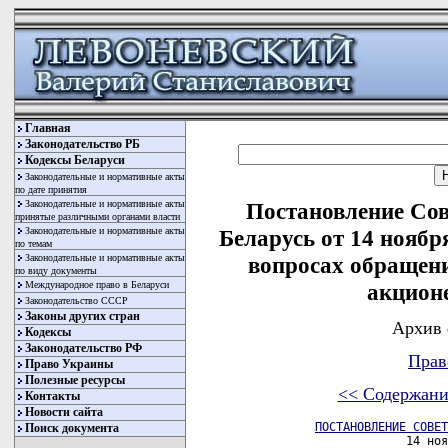
Главная
Законодательство РБ
Кодексы Беларуси
Законодательные и нормативные акты
по дате принятия
Законодательные и нормативные акты
Постановление Со
принятые различными органами власти
Законодательные и нормативные акты
Беларусь от 14 ноябр
по темам
Законодательные и нормативные акты
вопросах обращен
по виду документы
Международное право в Беларуси
акцион
Законодательство СССР
Законы других стран
Архив 
Кодексы
Законодательство РФ
Прав
Право Украины
Полезные ресурсы
<< Содержани
Контакты
Новости сайта
ПОСТАНОВЛЕНИЕ СОВЕТ
Поиск документа
                      14 ноя