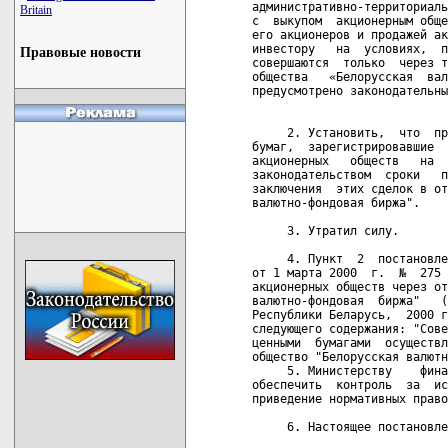
административно-территориаль
Britain
с  выкупом  акционерным обще
его акционеров и продажей ак
инвестору   на  условиях,  п
Правовые новости
совершаются  только  через т
общества   «Белорусская  вал
предусмотрено законодательны
     2. Установить,  что  пр
бумаг,  зарегистрировавшие  
акционерных   обществ   на  
законодательством  сроки   п
заключения  этих сделок в от
валютно-фондовая биржа". 

     3. Утратил силу. 

     4. Пункт  2  постановле
от 1 марта 2000  г.  №  275 
акционерных обществ через от
валютно-фондовая  биржа"   (
Республики Беларусь,  2000 г
следующего содержания: "Сове
ценными  бумагами  осуществл
общество "Белорусская валютн
     5. Министерству    фина
обеспечить  контроль  за  ис
приведение нормативных право
     6. Настоящее постановле