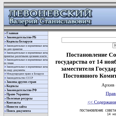
Главная
Законодательство РБ
Кодексы Беларуси
Законодательные и нормативные акты
по дате принятия
Законодательные и нормативные акты
Постановление Со
принятые различными органами власти
Законодательные и нормативные акты
государства от 14 ноя
по темам
Законодательные и нормативные акты
заместителя Государ
по виду документы
Международное право в Беларуси
Постоянного Комит
Законодательство СССР
Законы других стран
Архив 
Кодексы
Законодательство РФ
Прав
Право Украины
Полезные ресурсы
<< Содержани
Контакты
Новости сайта
        ПОСТАНОВЛЕНИЕ СОВЕТА
Поиск документа
                       14 но