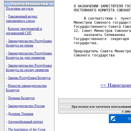
О НАЗНАЧЕНИИ ЗАМЕСТИТЕЛЯ ГОС
Полезные ресурсы
ПОСТОЯННОГО КОМИТЕТА СОЮЗНОГ
-
Таможенный кодекс
     В соответствии с  пункт
таможенного союза
Министров Союзного государст
Государственного Совета Союз
-
Каталог предприятий и
12, Совет Министров Союзного
организаций СНГ
     назначить Селиванова   
Государственного  секретаря 
-
Законодательство Республики
государства.

Беларусь по темам
Председатель Совета Министро
-
Законодательство Республики
Союзного государства        
Беларусь по дате принятия
-
Законодательство Республики
Беларусь по органу принятия
-
Законы Республики Беларусь
<< Навигаци
-
Новости законодательства
Беларуси
карта новых документов
-
Тюрьмы Беларуси
-
Законодательство России
При полном или частичном использовании 
© 2006
-
Деловая Украина
-
Автомобильный портал
-
The legislation of the Great