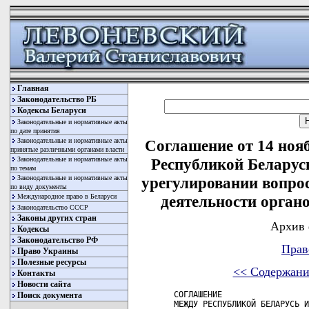
Главная
Законодательство РБ
Кодексы Беларуси
Законодательные и нормативные акты
по дате принятия
Законодательные и нормативные акты
Соглашение от 14 ноя
принятые различными органами власти
Законодательные и нормативные акты
Республикой Беларус
по темам
Законодательные и нормативные акты
урегулировании вопро
по виду документы
Международное право в Беларуси
деятельности орган
Законодательство СССР
Законы других стран
Архив 
Кодексы
Законодательство РФ
Прав
Право Украины
Полезные ресурсы
<< Содержани
Контакты
Новости сайта
СОГЛАШЕНИЕ

Поиск документа
МЕЖДУ РЕСПУБЛИКОЙ БЕЛАРУСЬ И