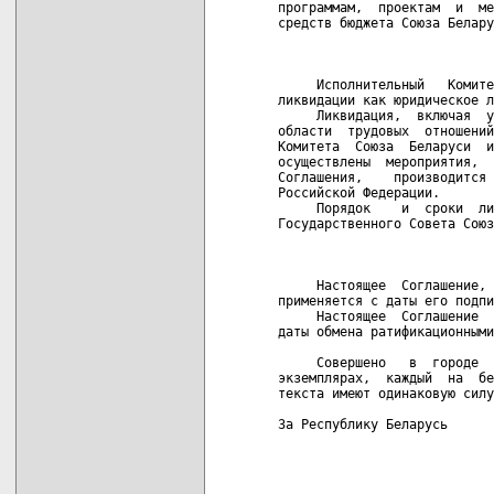
программам,  проектам  и  ме
средств бюджета Союза Белару
                            
     Исполнительный   Комите
ликвидации как юридическое л
     Ликвидация,  включая  у
области  трудовых  отношений
Комитета  Союза  Беларуси  и
осуществлены  мероприятия,  
Соглашения,    производится 
Российской Федерации.

     Порядок    и  сроки  ли
Государственного Совета Союз
                            
     Настоящее  Соглашение, 
применяется с даты его подпи
     Настоящее  Соглашение  
даты обмена ратификационными
     Совершено   в  городе  
экземплярах,  каждый  на  бе
текста имеют одинаковую силу
За Республику Беларусь      