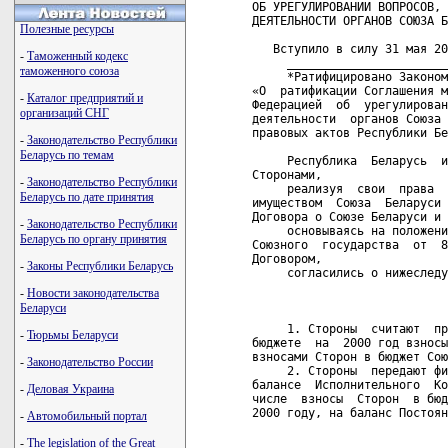
ОБ УРЕГУЛИРОВАНИИ ВОПРОСОВ, 
ДЕЯТЕЛЬНОСТИ ОРГАНОВ СОЮЗА Б
Полезные ресурсы
   Вступило в силу 31 мая 20
-
Таможенный кодекс
     _______________________
таможенного союза
     *Ратифицировано Законом
«О  ратификации Соглашения м
-
Каталог предприятий и
Федерацией  об  урегулирован
организаций СНГ
деятельности  органов Союза 
правовых актов Республики Бе
-
Законодательство Республики
Беларусь по темам
     Республика  Беларусь  и
Сторонами,

-
Законодательство Республики
     реализуя  свои  права  
Беларусь по дате принятия
имуществом  Союза  Беларуси 
Договора о Союзе Беларуси и 
-
Законодательство Республики
     основываясь на положени
Беларусь по органу принятия
Союзного  государства  от  8
Договором,

-
Законы Республики Беларусь
     согласились о нижеследу
-
Новости законодательства
                            
Беларуси
     1. Стороны  считают  пр
-
Тюрьмы Беларуси
бюджете  на  2000 год взносы
взносами Сторон в бюджет Сою
-
Законодательство России
     2. Стороны  передают фи
балансе  Исполнительного  Ко
-
Деловая Украина
числе  взносы  Сторон  в бюд
2000 году, на баланс Постоян
-
Автомобильный портал
                            
-
The legislation of the Great