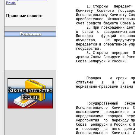
Britain
     1. Стороны   передают  
Комитету  Союзного  государс
Исполнительному Комитету Сою
Правовые новости
приобретенное  Исполнительны
счет средств бюджета Союза Б
     2. При прекращении деят
в  связи  с  завершением вып
Договора    функций  органов
имущество,    не  предусмотр
передается в оперативное упр
государства.

     3. Стороны  передают  П
архивы Союза Беларуси и Росс
Союза Беларуси и России.

                            
     Порядок    и  сроки  пр
статьями    1    и    2    н
нормативно-правовыми актами 
                            
     Государственный   секре
Исполнительного  Комитета  С
положениями  гражданского  з
определяющими  порядок  пере
мероприятия  по  переходу пр
Союза  Беларуси и России к П
и  переводу  на  него  долга
Исполнительного  Комитета  С