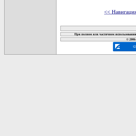
<< Навигаци
карта новых документов
При полном или частичном использовании 
© 2006