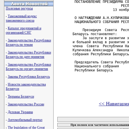
 ПОСТАНОВЛЕНИЕ ПРЕЗИДИУМА СО
                        РЕСП
Полезные ресурсы
                    13 ноябр
-
Таможенный кодекс
 О НАГРАЖДЕНИИ А.Н.КУЛИЧКОВА
таможенного союза
 НАЦИОНАЛЬНОГО СОБРАНИЯ РЕСП
-
Каталог предприятий и
     Президиум  Совета  Респ
организаций СНГ
Беларусь постановляет:

     За заслуги в развитии з
-
Законодательство Республики
и большой вклад в развитие э
Беларусь по темам
члена  Совета  Республики На
Куличкова Александра  Никола
-
Законодательство Республики
собрания Республики Беларусь
Беларусь по дате принятия
 Председатель Совета Республ
-
Законодательство Республики
 Национального собрания

Беларусь по органу принятия
 Республики Беларусь        
-
Законы Республики Беларусь
-
Новости законодательства
Беларуси
-
Тюрьмы Беларуси
<< Навигаци
-
Законодательство России
-
Деловая Украина
карта новых документов
-
Автомобильный портал
При полном или частичном использовании 
-
The legislation of the Great