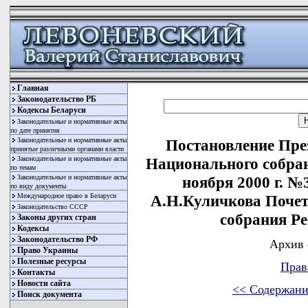
Главная
Законодательство РБ
Кодексы Беларуси
Законодательные и нормативные акты
по дате принятия
Законодательные и нормативные акты
Постановление Пре
принятые различными органами власти
Законодательные и нормативные акты
Национального собран
по темам
Законодательные и нормативные акты
ноября 2000 г. 
по виду документы
Международное право в Беларуси
А.Н.Куличкова Почет
Законодательство СССР
собрания Р
Законы других стран
Кодексы
Законодательство РФ
Архив 
Право Украины
Полезные ресурсы
Прав
Контакты
Новости сайта
<< Содержани
Поиск документа